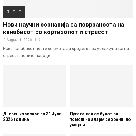
Нови научни сознанија за поврзаноста на
канабисот со кортизолот и стресот
August 1, 2026
0
Иако канабисот често се смета за средство за ублажување на
стресот, новите наводи...
Дневен хороскоп за 31 Јули
Луѓето кои се будат со
2026 година
помош на аларм се хронично
уморни