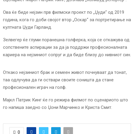
E
Ова ќе биде нејзин прв филмски проект по „Џуди“ од 2019
N
година, кога го доби својот втор „Оскар“ за портретирање на
култната Џуди Гарланд.
U
Зелвегер ќе глуми поранешна голферка, која се откажува од
сопствените аспирации за да ја поддржи професионалната
кариера на нејзиниот сопруг и да биде близу до нивниот син.
Откако нејзиниот брак и семеен живот почнуваат да тонат,
таа одлучува да ги оствари своите соништа да стане
професионален играч на голф.
Мајкл Патрик Кинг ќе го режира филмот по сценариото што
го напиша заедно со Џони Марчинко и Криста Смит.
0