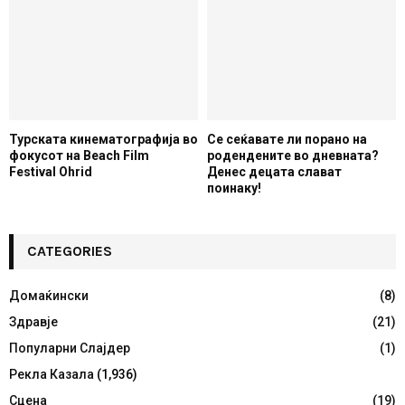
Турската кинематографија во
Се сеќавате ли порано на
фокусот на Beach Film
родендените во дневната?
Festival Ohrid
Денес децата слават
поинаку!
CATEGORIES
Домаќински
(8)
Здравје
(21)
Популарни Слајдер
(1)
Рекла Казала
(1,936)
Сцена
(19)