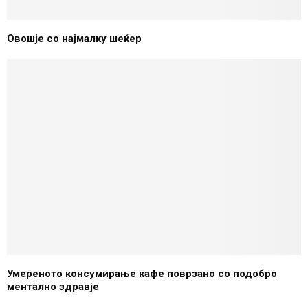
Овошје со најмалку шеќер
Умереното консумирање кафе поврзанo со подобро
ментално здравје