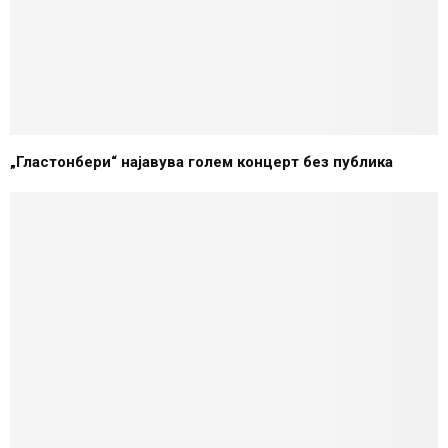
„Гластонбери“ најавува голем концерт без публика