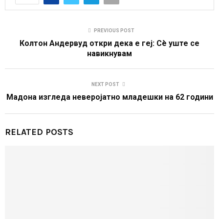
PREVIOUS POST
Колтон Андервуд откри дека е геј: Сè уште се
навикнувам
NEXT POST
Мадона изгледа неверојатно младешки на 62 години
RELATED POSTS