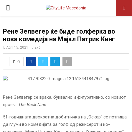
P
R
Рене Зелвегер ќе биде голферка во
нова комедија на Мајкл Патрик Кинг
I
April 15, 2021
276
M
0
A
R
Рене Зелвегер се враќа, буквално и фигуративно, со новиот
Y
проект
The Back Nine.
51-годишната двократна добитничка на „Оскар“ се потпиша
M
да глуми во комедијата за голф од режисерот и ко-
сценарист Мајкл Патрик Кинг, дознава „Холивуд репортер“.