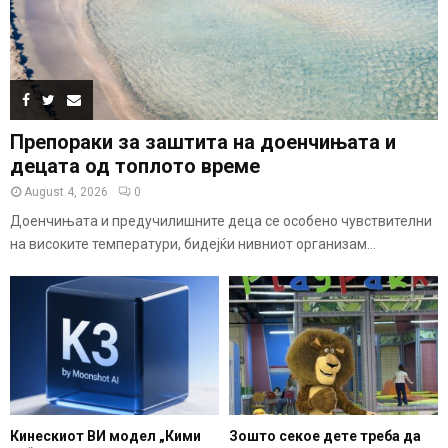
Препораки за заштита на доенчињата и
децата од топлото време
August 4, 2026
0
Доенчињата и предучилишните деца се особено чувствителни
на високите температури, бидејќи нивниот организам...
Кинескиот ВИ модел „Кими
Зошто секое дете треба да