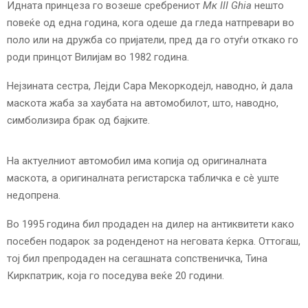
Идната принцеза го возеше сребрениот
Мк III Ghia
нешто
повеќе од една година, кога одеше да гледа натпревари во
поло или на дружба со пријатели, пред да го отуѓи откако го
роди принцот Вилијам во 1982 година.
Нејзината сестра, Лејди Сара Мекоркодејл, наводно, ѝ дала
маскота жаба за хаубата на автомобилот, што, наводно,
симболизира брак од бајките.
На актуелниот автомобил има копија од оригиналната
маскота, а оригиналната регистарска табличка е сè уште
недопрена.
Во 1995 година бил продаден на дилер на антиквитети како
посебен подарок за роденденот на неговата ќерка. Оттогаш,
тој бил препродаден на сегашната сопственичка, Тина
Киркпатрик, која го поседува веќе 20 години.