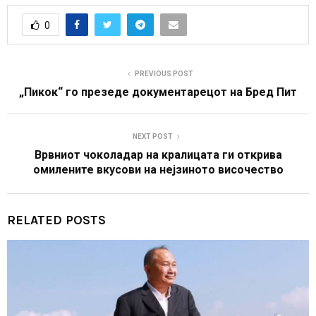
0
PREVIOUS POST
„Пикок“ го презеде документарецот на Бред Пит
NEXT POST
Врвниот чоколадар на кралицата ги открива
омилените вкусови на нејзиното височество
RELATED POSTS