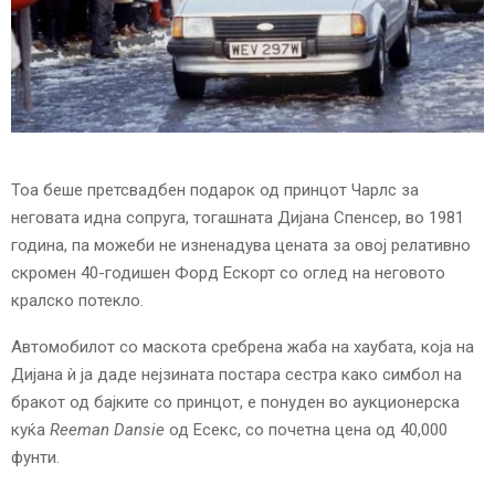
E
N
U
Тоа беше претсвадбен подарок од принцот Чарлс за
неговата идна сопруга, тогашната Дијана Спенсер, во 1981
година, па можеби не изненадува цената за овој релативно
скромен 40-годишен Форд Ескорт со оглед на неговото
кралско потекло.
Автомобилот со маскота сребрена жаба на хаубата, која на
Дијана ѝ ја даде нејзината постара сестра како симбол на
бракот од бајките со принцот, е понуден во аукционерска
куќа
Reeman Dansie
од Есекс, со почетна цена од 40,000
фунти.