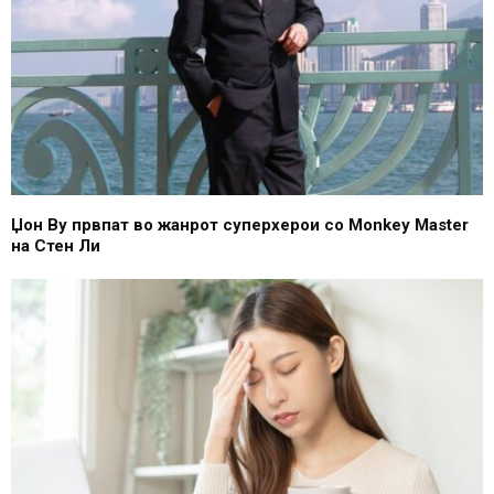
Џон Ву првпат во жанрот суперхерои со Monkey Master
на Стен Ли