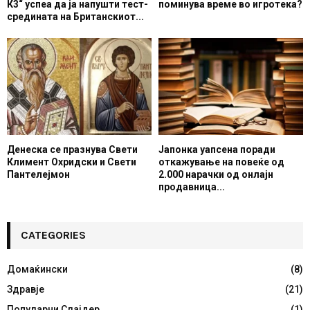
К3“ успеа да ја напушти тест-
поминува време во игротека?
средината на Британскиот...
Денеска се празнува Свети
Јапонка уапсена поради
Климент Охридски и Свети
откажување на повеќе од
Пантелејмон
2.000 нарачки од онлајн
продавница...
CATEGORIES
Домаќински
(8)
Здравје
(21)
Популарни Слајдер
(1)