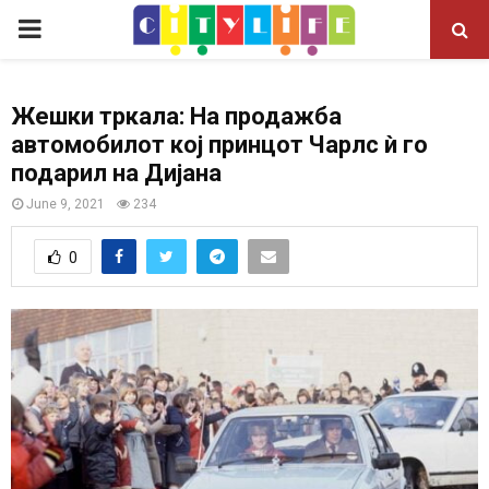
P
R
Жешки тркала: На продажба
автомобилот кој принцот Чарлс ѝ го
I
подарил на Дијана
M
June 9, 2021
234
0
A
R
Y
M