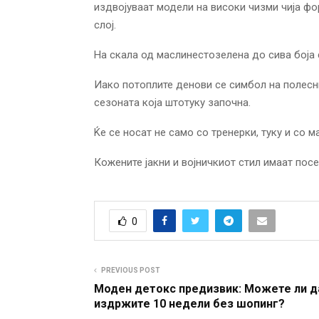
издвојуваат модели на високи чизми чија ф
слој.
На скала од маслинестозелена до сива боја 
Иако потоплите денови се симбол на полесни
сезоната која штотуку започна.
Ќе се носат не само со тренерки, туку и со 
Кожените јакни и војничкиот стил имаат пос
0
PREVIOUS POST
Моден детокс предизвик: Можете ли д
издржите 10 недели без шопинг?