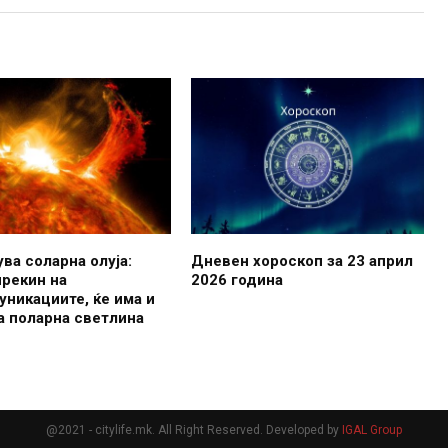
ва соларна олуја:
Дневен хороскоп за 23 април
рекин на
2026 година
уникациите, ќе има и
на поларна светлина
@2021 - citylife.mk. All Right Reserved. Developed by
IGAL Group