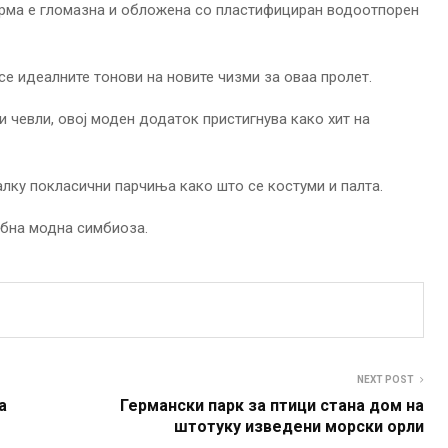
орма е гломазна и обложена со пластифициран водоотпорен
се идеалните тонови на новите чизми за оваа пролет.
 чевли, овој моден додаток пристигнува како хит на
малку покласични парчиња како што се костуми и палта.
ебна модна симбиоза.
NEXT POST
а
Германски парк за птици стана дом на
штотуку изведени морски орли