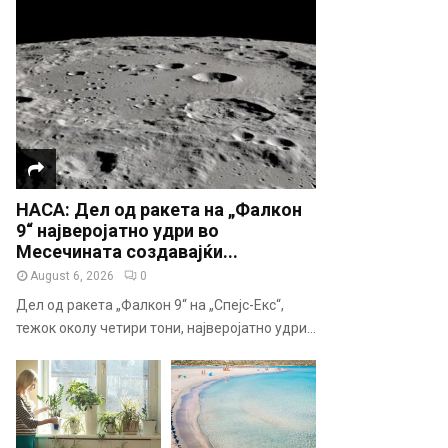
НАСА: Дел од ракета на „Фалкон
9“ најверојатно удри во
Месечината создавајќи...
August 6, 2026
0
Дел од ракета „Фалкон 9“ на „Спејс-Екс“,
тежок околу четири тони, најверојатно удри...