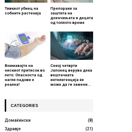
Тивкиот убиец на
Препораки за
собните растенија
заштита на
доенчињата и децата
од топлото време
Внимавајте на
Секој четврти
нискиот притисок во
Јапонец верува дека
лето: Опасноста од
вештачката
нагли падови е
интелигенција ќе
реална!
може да ги замени...
CATEGORIES
Домаќински
(8)
Здравје
(21)