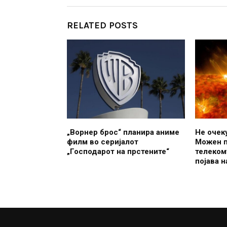
RELATED POSTS
„Ворнер брос“ планира аниме
Не очеку
филм во серијалот
Можен п
„Господарот на прстените“
телеком
појава 