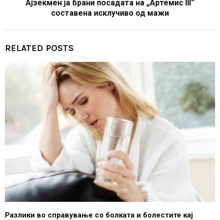
Ајзекмен ја брани посадата на „Артемис III“
составена исклучиво од мажи
RELATED POSTS
Разлики во справување со болката и болестите кај