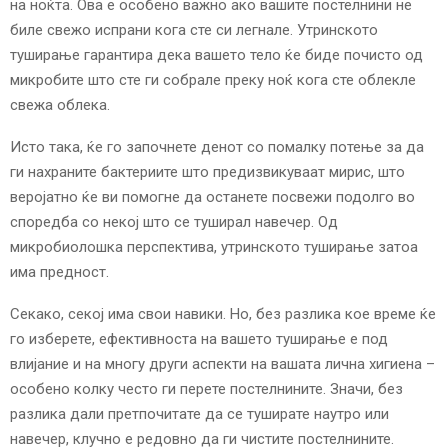
на ноќта. Ова е особено важно ако вашите постелнини не
биле свежо испрани кога сте си легнале. Утринското
туширање гарантира дека вашето тело ќе биде почисто од
микробите што сте ги собрале преку ноќ кога сте облекле
свежа облека.
Исто така, ќе го започнете денот со помалку потење за да
ги нахраните бактериите што предизвикуваат мирис, што
веројатно ќе ви помогне да останете посвежи подолго во
споредба со некој што се туширал навечер. Од
микробиолошка перспектива, утринското туширање затоа
има предност.
Секако, секој има свои навики. Но, без разлика кое време ќе
го изберете, ефективноста на вашето туширање е под
влијание и на многу други аспекти на вашата лична хигиена –
особено колку често ги перете постелнините. Значи, без
разлика дали претпочитате да се туширате наутро или
навечер, клучно е редовно да ги чистите постелнините.