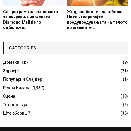
Со програма за економско
Жед, слабост и главоболка:
зајакнување на жените
Не ги игнорирајте
Diamond Mall ќе го
предупредувањата на телото
одбележи...
во жешките...
CATEGORIES
Домаќински
(8)
Здравје
(21)
Популарни Слајдер
(1)
Рекла Казала
(1,937)
Сцена
(19)
Технологија
(2)
Што збориш?
(36)