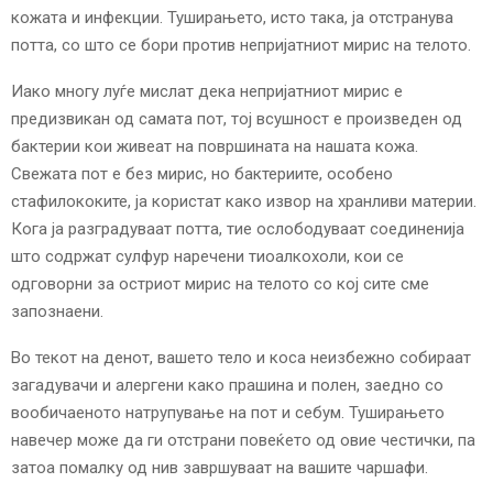
кожата и инфекции. Туширањето, исто така, ја отстранува
потта, со што се бори против непријатниот мирис на телото.
Иако многу луѓе мислат дека непријатниот мирис е
предизвикан од самата пот, тој всушност е произведен од
бактерии кои живеат на површината на нашата кожа.
Свежата пот е без мирис, но бактериите, особено
стафилококите, ја користат како извор на хранливи материи.
Кога ја разградуваат потта, тие ослободуваат соединенија
што содржат сулфур наречени тиоалкохоли, кои се
одговорни за остриот мирис на телото со кој сите сме
запознаени.
Во текот на денот, вашето тело и коса неизбежно собираат
загадувачи и алергени како прашина и полен, заедно со
вообичаеното натрупување на пот и себум. Туширањето
навечер може да ги отстрани повеќето од овие честички, па
затоа помалку од нив завршуваат на вашите чаршафи.