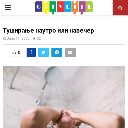
P
R
Туширање наутро или навечер
I
June 11, 2026
52
M
0
A
R
Y
M