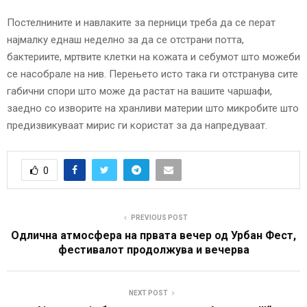
Постелнините и навлаките за перници треба да се перат
најмалку еднаш неделно за да се отстрани потта,
бактериите, мртвите клетки на кожата и себумот што можеби
се насобрале на нив. Перењето исто така ги отстранува сите
габични спори што може да растат на вашите чаршафи,
заедно со изворите на хранливи материи што микробите што
предизвикуваат мирис ги користат за да напредуваат.
0
PREVIOUS POST
Одлична атмосфера на првата вечер од Урбан Фест,
фестивалот продолжува и вечерва
NEXT POST