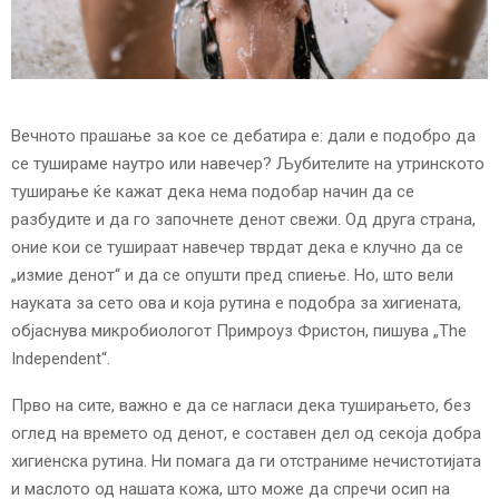
E
N
U
Вечното прашање за кое се дебатира е: дали е подобро да
се тушираме наутро или навечер? Љубителите на утринското
туширање ќе кажат дека нема подобар начин да се
разбудите и да го започнете денот свежи. Од друга страна,
оние кои се тушираат навечер тврдат дека е клучно да се
„измие денот“ и да се опушти пред спиење. Но, што вели
науката за сето ова и која рутина е подобра за хигиената,
објаснува микробиологот Примроуз Фристон, пишува „The
Independent“.
Прво на сите, важно е да се нагласи дека туширањето, без
оглед на времето од денот, е составен дел од секоја добра
хигиенска рутина. Ни помага да ги отстраниме нечистотијата
и маслото од нашата кожа, што може да спречи осип на