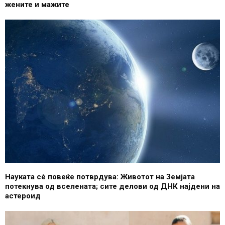
жените и мажите
Науката сѐ повеќе потврдува: Животот на Земјата
потекнува од вселената; сите делови од ДНК најдени на
астероид