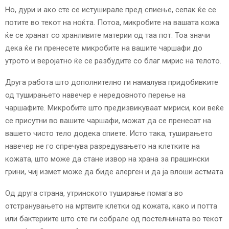
Но, дури и ако сте се истуширале пред спиење, сепак ќе се
потите во текот на ноќта. Потоа, микробите на вашата кожа
ќе се хранат со хранливите материи од таа пот. Тоа значи
дека ќе ги пренесете микробите на вашите чаршафи до
утрото и веројатно ќе се разбудите со благ мирис на телото.
Друга работа што дополнително ги намалува придобивките
од туширањето навечер е нередовното перење на
чаршафите. Микробите што предизвикуваат мириси, кои веќе
се присутни во вашите чаршафи, можат да се пренесат на
вашето чисто тело додека спиете. Исто така, туширањето
навечер не го спречува разредувањето на клетките на
кожата, што може да стане извор на храна за прашински
грини, чиј измет може да биде алерген и да ја влоши астмата
Од друга страна, утринското туширање помага во
отстранувањето на мртвите клетки од кожата, како и потта
или бактериите што сте ги собрале од постелнината во текот