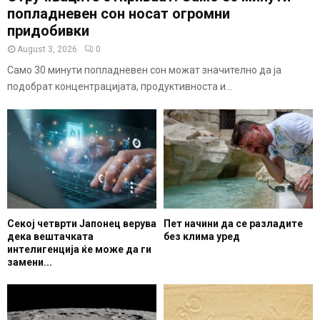
попладневен сон носат огромни
придобивки
August 3, 2026
0
Само 30 минути попладневен сон можат значително да ја
подобрат концентрацијата, продуктивноста и...
Секој четврти Јапонец верува
Пет начини да се разладите
дека вештачката
без клима уред
интелигенција ќе може да ги
замени...