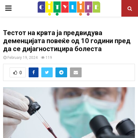
P
R
Тестот на крвта ja предвидува
деменцијата повеќе од 10 години пред
I
да се дијагностицира болеста
M
February 19, 2024
119
0
A
R
Y
M