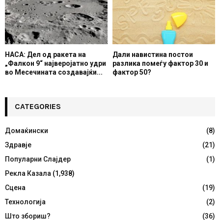
НАСА: Дел од ракета на
Дали навистина постои
„Фалкон 9“ најверојатно удри
разлика помеѓу фактор 30 и
во Месечината создавајќи...
фактор 50?
CATEGORIES
Домаќински
(8)
Здравје
(21)
Популарни Слајдер
(1)
Рекла Казала
(1,938)
Сцена
(19)
Технологија
(2)
Што збориш?
(36)