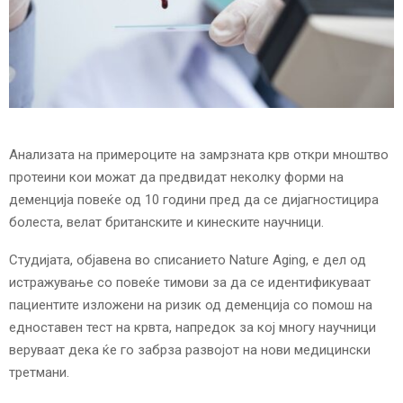
E
N
U
Анализата на примероците на замрзната крв откри мноштво
протеини кои можат да предвидат неколку форми на
деменција повеќе од 10 години пред да се дијагностицира
болеста, велат британските и кинеските научници.
Студијата, објавена во списанието Nature Aging, е дел од
истражување со повеќе тимови за да се идентификуваат
пациентите изложени на ризик од деменција со помош на
едноставен тест на крвта, напредок за кој многу научници
веруваат дека ќе го забрза развојот на нови медицински
третмани.