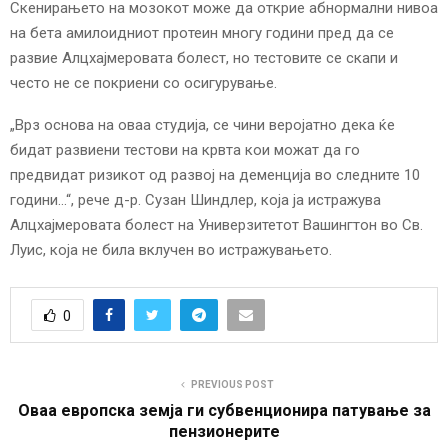
Скенирањето на мозокот може да открие абнормални нивоа
на бета амилоидниот протеин многу години пред да се
развие Алцхајмеровата болест, но тестовите се скапи и
често не се покриени со осигурување.
„Врз основа на оваа студија, се чини веројатно дека ќе
бидат развиени тестови на крвта кои можат да го
предвидат ризикот од развој на деменција во следните 10
години…“, рече д-р. Сузан Шиндлер, која ја истражува
Алцхајмеровата болест на Универзитетот Вашингтон во Св.
Луис, која не била вклучен во истражувањето.
0
PREVIOUS POST
Оваа европска земја ги субвенционира патување за
пензионерите