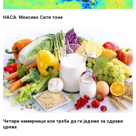
НАСА: Мексико Сити тоне
Четири намирници кои треба да ги јадеме за здрави
црева