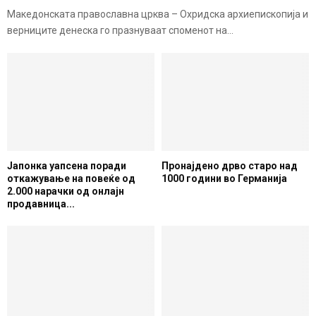
Македонската православна црква – Охридска архиепископија и
верниците денеска го празнуваат споменот на...
Јапонка уапсена поради
Пронајдено дрво старо над
откажување на повеќе од
1000 години во Германија
2.000 нарачки од онлајн
продавница...