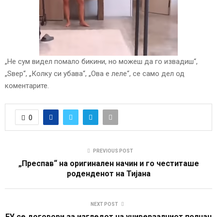
„Не сум видел помало бикини, но можеш да го извадиш“,
„Ѕвер“, „Колку си убава“, „Ова е леле“, се само дел од
коментарите.
0
PREVIOUS POST
„Преспав“ на оригинален начин и го честиташе
роденденот на Тијана
NEXT POST
ЕУ се договори за изгледот на универзалниот полнач