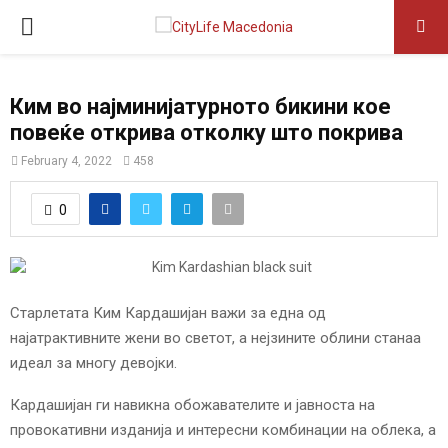
P
R
Ким во најминијатурното бикини кое
повеќе открива отколку што покрива
I
February 4, 2022
458
M
0
A
R
Старлетата Ким Кардашијан важи за една од
најатрактивните жени во светот, а нејзините облини станаа
Y
идеал за многу девојки.
M
Кардашијан ги навикна обожавателите и јавноста на
провокативни изданија и интересни комбинации на облека, а