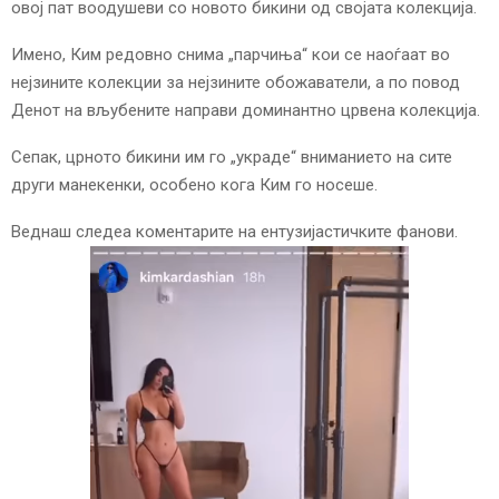
E
овој пат воодушеви со новото бикини од својата колекција.
Имено, Ким редовно снима „парчиња“ кои се наоѓаат во
N
нејзините колекции за нејзините обожаватели, а по повод
Денот на вљубените направи доминантно црвена колекција.
U
Сепак, црното бикини им го „украде“ вниманието на сите
други манекенки, особено кога Ким го носеше.
Веднаш следеа коментарите на ентузијастичките фанови.