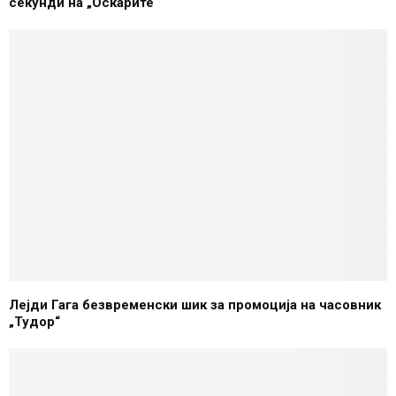
секунди на „Оскарите“
Лејди Гага безвременски шик за промоција на часовник
„Тудор“