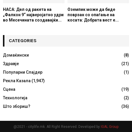
НАСА: Дел од ракета на
Оземпик може да биде
„Фалкон 9“ најверојатно удри
поврзан со опаѓање на
во Месечината создавајќи...
косата: Добрата вест е...
CATEGORIES
Домаќински
(8)
Здравје
(21)
Популарни Слајдер
(1)
Рекла Казала
(1,947)
Сцена
(19)
Технологија
(2)
Што збориш?
(36)
@2021 - citylife.mk. All Right Reserved. Developed by
IGAL Group