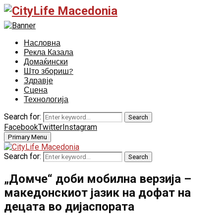
Насловна
Рекла Казала
Домаќински
Што збориш?
Здравје
Сцена
Технологија
Search for:
Search
Facebook
Twitter
Instagram
Primary Menu
Search for:
Search
„Домче“ доби мобилна верзија –
македонскиот јазик на дофат на
децата во дијаспората