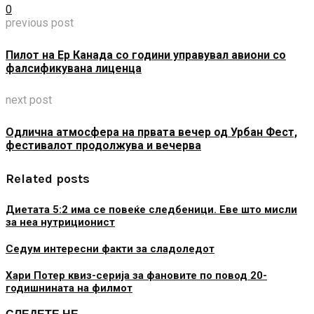
0
previous post
Пилот на Ер Канада со години управувал авиони со
фалсификувана лиценца
next post
Одлична атмосфера на првата вечер од Урбан Фест,
фестивалот продолжува и вечерва
Related posts
Диетата 5:2 има се повеќе следбеници. Еве што мисли
за неа нутриционист
Седум интересни факти за сладоледот
Хари Потер квиз-серија за фановите по повод 20-
годишнината на филмот