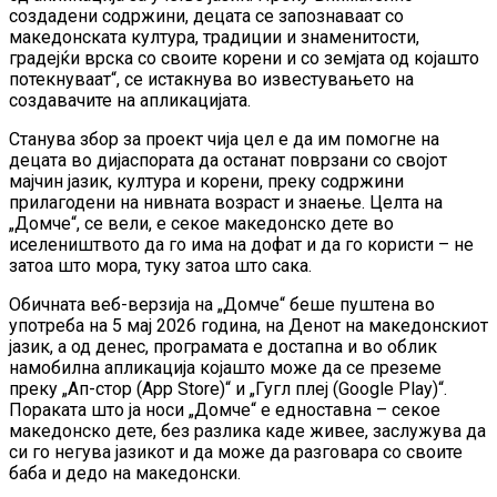
создадени содржини, децата се запознаваат со
македонската култура, традиции и знаменитости,
градејќи врска со своите корени и со земјата од којашто
потекнуваат“, се истакнува во известувањето на
создавачите на апликацијата.
Станува збор за проект чија цел е да им помогне на
децата во дијаспората да останат поврзани со својот
мајчин јазик, култура и корени, преку содржини
прилагодени на нивната возраст и знаење. Целта на
„Домче“, се вели, е секое македонско дете во
иселеништвото да го има на дофат и да го користи – не
затоа што мора, туку затоа што сака.
Обичната веб-верзија на „Домче“ беше пуштена во
употреба на 5 мај 2026 година, на Денот на македонскиот
јазик, а од денес, програмата е достапна и во облик
намобилна апликација којашто може да се преземе
преку „Ап-стор (App Store)“ и „Гугл плеј (Google Play)“.
Пораката што ја носи „Домче“ е едноставна – секое
македонско дете, без разлика каде живее, заслужува да
си го негува јазикот и да може да разговара со своите
баба и дедо на македонски.