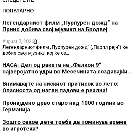
СЛЕДЕТЕ НЕ
ПОПУЛАРНО
Легендарниот филм „Пурпурен дожд“ на
Принс добива свој мјузикл на Бродвеј
August 7, 2026
0
Легендарниот филм „Пурпурен дожд“ („Парпл рејн“) ќе
добие свој мјузикл кој ќе се...
НАСА: Дел од ракета на „Фалкон 9“
најверојатно удри во Месечината создавајќи...
Внимавајте на нискиот притисок во лето:
Опасноста од нагли падови е реална!
Пронајдено дрво старо над 1000 години во
Германија
Зошто секое дете треба да поминува време
во игротека?