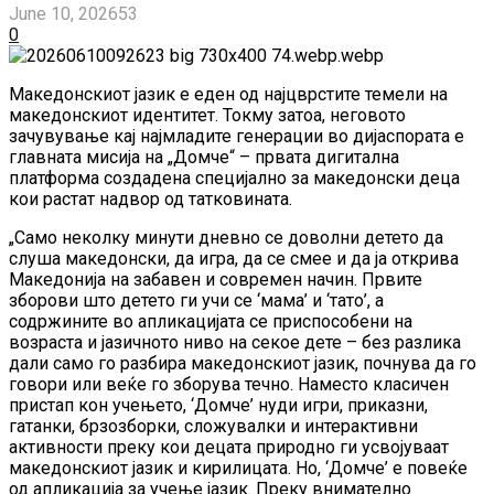
June 10, 2026
53
0
Македонскиот јазик е еден од најцврстите темели на
македонскиот идентитет. Токму затоа, неговото
зачувување кај најмладите генерации во дијаспората е
главната мисија на „Домче“ – првата дигитална
платформа создадена специјално за македонски деца
кои растат надвор од татковината.
„Само неколку минути дневно се доволни детето да
слуша македонски, да игра, да се смее и да ја открива
Македонија на забавен и современ начин. Првите
зборови што детето ги учи се ‘мама’ и ‘тато’, а
содржините во апликацијата се приспособени на
возраста и јазичното ниво на секое дете – без разлика
дали само го разбира македонскиот јазик, почнува да го
говори или веќе го зборува течно. Наместо класичен
пристап кон учењето, ‘Домче’ нуди игри, приказни,
гатанки, брзозборки, сложувалки и интерактивни
активности преку кои децата природно ги усвојуваат
македонскиот јазик и кирилицата. Но, ‘Домче’ е повеќе
од апликација за учење јазик. Преку внимателно