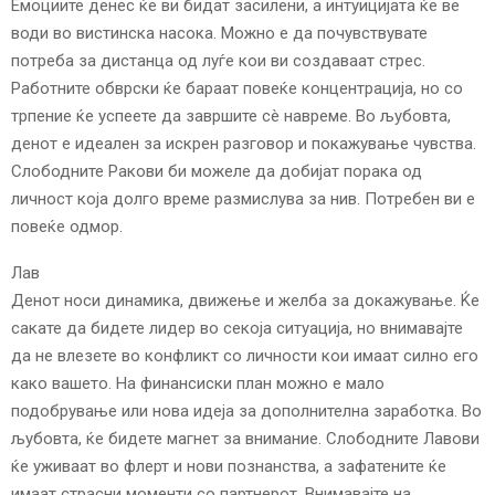
Емоциите денес ќе ви бидат засилени, а интуицијата ќе ве
води во вистинска насока. Можно е да почувствувате
потреба за дистанца од луѓе кои ви создаваат стрес.
Работните обврски ќе бараат повеќе концентрација, но со
трпение ќе успеете да завршите сè навреме. Во љубовта,
денот е идеален за искрен разговор и покажување чувства.
Слободните Ракови би можеле да добијат порака од
личност која долго време размислува за нив. Потребен ви е
повеќе одмор.
Лав
Денот носи динамика, движење и желба за докажување. Ќе
сакате да бидете лидер во секоја ситуација, но внимавајте
да не влезете во конфликт со личности кои имаат силно его
како вашето. На финансиски план можно е мало
подобрување или нова идеја за дополнителна заработка. Во
љубовта, ќе бидете магнет за внимание. Слободните Лавови
ќе уживаат во флерт и нови познанства, а зафатените ќе
имаат страсни моменти со партнерот. Внимавајте на