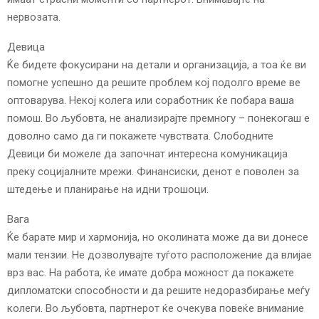
нервозата.
Девица
Ќе бидете фокусирани на детали и организација, а тоа ќе ви
помогне успешно да решите проблем кој подолго време ве
оптоварува. Некој колега или соработник ќе побара ваша
помош. Во љубовта, не анализирајте премногу – понекогаш е
доволно само да ги покажете чувствата. Слободните
Девици би можеле да започнат интересна комуникација
преку социјалните мрежи. Финансиски, денот е поволен за
штедење и планирање на идни трошоци.
Вага
Ќе барате мир и хармонија, но околината може да ви донесе
мали тензии. Не дозволувајте туѓото расположение да влијае
врз вас. На работа, ќе имате добра можност да покажете
дипломатски способности и да решите недоразбирање меѓу
колеги. Во љубовта, партнерот ќе очекува повеќе внимание