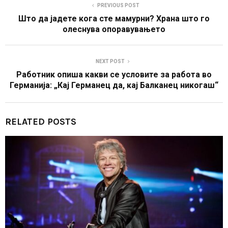
PREVIOUS POST
Што да јадете кога сте мамурни? Храна што го
олеснува опоравувањето
NEXT POST
Работник опиша какви се условите за работа во
Германија: „Кај Германец да, кај Балканец никогаш“
RELATED POSTS