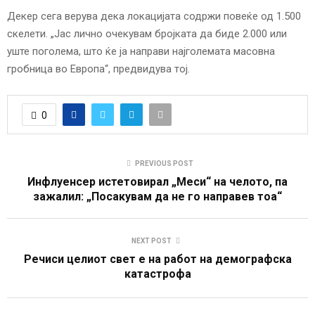
Декер сега верува дека локацијата содржи повеќе од 1.500
скелети. „Јас лично очекувам бројката да биде 2.000 или
уште поголема, што ќе ја направи најголемата масовна
гробница во Европа“, предвидува тој.
0
PREVIOUS POST
Инфлуенсер истетовирал „Меси“ на челото, па
зажалил: „Посакувам да не го направев тоа“
NEXT POST
Речиси целиот свет е на работ на демографска
катастрофа