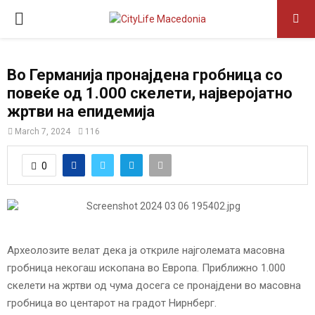
P
R
Во Германија пронајдена гробница со
повеќе од 1.000 скелети, најверојатно
I
жртви на епидемија
M
March 7, 2024
116
0
A
R
Y
Археолозите велат дека ја откриле најголемата масовна
гробница некогаш ископана во Европа. Приближно 1.000
M
скелети на жртви од чума досега се пронајдени во масовна
гробница во центарот на градот Нирнберг.