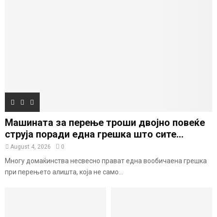
Машината за перење троши двојно повеќе
струја поради една грешка што сите...
August 4, 2026
0
Многу домаќинства несвесно прават една вообичаена грешка
при перењето алишта, која не само...