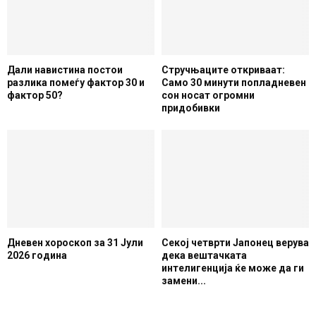
Дали навистина постои
Стручњаците откриваат:
разлика помеѓу фактор 30 и
Само 30 минути попладневен
фактор 50?
сон носат огромни
придобивки
Дневен хороскоп за 31 Јули
Секој четврти Јапонец верува
2026 година
дека вештачката
интелигенција ќе може да ги
замени...