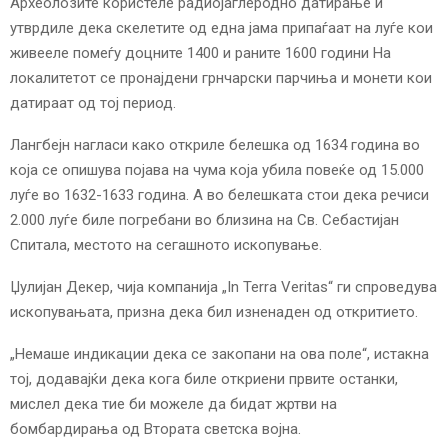
Археолозите користеле радиојаглеродно датирање и
утврдиле дека скелетите од една јама припаѓаат на луѓе кои
живееле помеѓу доцните 1400 и раните 1600 години На
локалитетот се пронајдени грнчарски парчиња и монети кои
датираат од тој период.
Лангбејн нагласи како откриле белешка од 1634 година во
која се опишува појава на чума која убила повеќе од 15.000
луѓе во 1632-1633 година. А во белешката стои дека речиси
2.000 луѓе биле погребани во близина на Св. Себастијан
Спитала, местото на сегашното ископување.
Џулијан Декер, чија компанија „In Terra Veritas“ ги спроведува
ископувањата, призна дека бил изненаден од откритието.
„Немаше индикации дека се закопани на ова поле“, истакна
тој, додавајќи дека кога биле откриени првите останки,
мислел дека тие би можеле да бидат жртви на
бомбардирања од Втората светска војна.