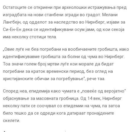
E
Остатоците се откриени при археолошки истражувања пред
изградбата на нови станбени згради во градот. Мелани
N
Лангбејн, од одделот за наследство во Нирнберг, изјави за
Си-Ен-Ен дека се идентификувани осум јами, од кои секоја
U
има неколку стотици тела.
„Овие луѓе не беа погребани на вообичаените гробишта, иако
идентификувавме гробишта за болни од чума во Нирнберг.
Тоа значи голем број мртви луѓе кои морале да бидат
погребани за краток временски период, без оглед на
христијанските обичаи за погребување“, рече таа.
Според неа, епидемија како чумата е „повеќе од веројатно“
објаснување за масовната гробница. Од 14 век, Нирнберг
неколку пати се соочувал со епидемии на чума, па затоа
било тешко да се одреди кога датираат пронајдените
скелети.