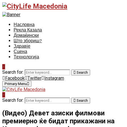
Насловна
Рекла Казала
Домаќински
Што збориш?
Здравје
Сцена
Технологија
Search for:
Search
Facebook
Twitter
Instagram
Primary Menu
Search for:
Search
(Видео) Девет азиски филмови
премиерно ќе бидат прикажани на