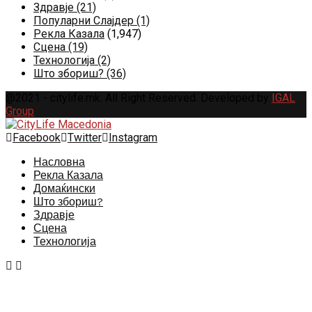
Здравје
(21)
Популарни Слајдер
(1)
Рекла Казала
(1,947)
Сцена
(19)
Технологија
(2)
Што збориш?
(36)
@2021 - citylife.mk. All Right Reserved. Developed by
IGAL
Group
Facebook
Twitter
Instagram
Насловна
Рекла Казала
Домаќински
Што збориш?
Здравје
Сцена
Технологија