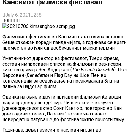
Канскиот филмски фестивал
July 6, 2021
238
0
Филмскиот фестивал во Кан минатата година неволно
беше откажан поради пандемијата, а годинава се врати
преместен во јули од вообичаениот мајски термин.
Уметничкиот директор на фестивалот, Тиери Фрема,
состави импресивен список на филмови и режисери,
како на пример Вес Андерсон (
The French Dispatch
), Пол
Верховен (
Benedetta
) и Flag Day на Шон Пен во
конкуренција за освојување на посакуваната Златна
палма за најдобар филм.
Оценка на овие и други пријавени филмови ќе врши
жири предводено од Спајк Ли и во кое е вклучен
јужнокорејскиот актер Сонг Канг-хо, повторно во Кан
две години откако „Паразит“ го започна своето
неверојатно патување до фестивалските почести таму.
Годинава, девет азиските наслови играат во