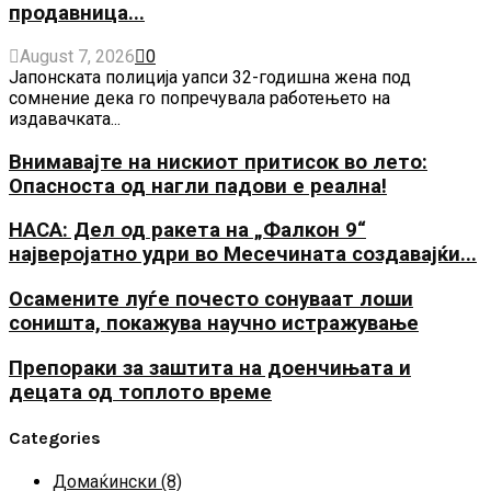
продавница...
August 7, 2026
0
Јапонската полиција уапси 32-годишна жена под
сомнение дека го попречувала работењето на
издавачката...
Внимавајте на нискиот притисок во лето:
Опасноста од нагли падови е реална!
НАСА: Дел од ракета на „Фалкон 9“
најверојатно удри во Месечината создавајќи...
Осамените луѓе почесто сонуваат лоши
соништа, покажува научно истражување
Препораки за заштита на доенчињата и
децата од топлото време
Categories
Домаќински
(8)