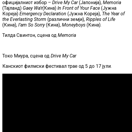
официјалниот избор –
Drive My Car
(Јапонија),
Memoria
(Тајланд)
Gaey Wa’r
(Кина)
In Front of Your Face
(Јужна
Кореја)
Emergency Declaration
(Јужна Кореја),
The
Year of
the Everlasting Storm
(различни земји),
Ripples of Life
(Кина),
I’am So Sorry
(Кина),
Moneyboys
(Кина).
Тилда Свинтон, сцена од
Memoria
Токо Миура, сцена од
Drive My Car
Канскиот филмски фестивал трае од 5 до 17 јули.