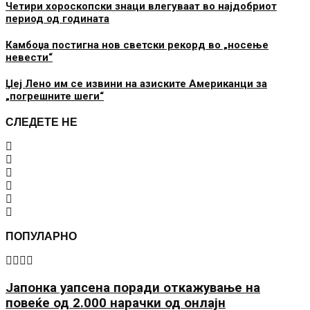
Четири хороскопски знаци влегуваат во најдобриот
период од годината
Камбоџа постигна нов светски рекорд во „носење
невести“
Џеј Лено им се извини на азиските Американци за
„погрешните шеги“
СЛЕДЕТЕ НЕ
ПОПУЛАРНО
Јапонка уапсена поради откажување на
повеќе од 2.000 нарачки од онлајн