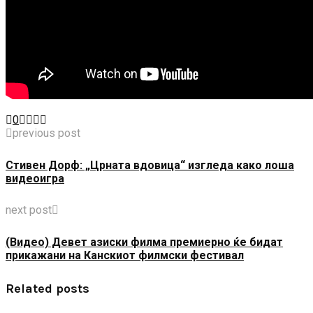
0
previous post
Стивен Дорф: „Црната вдовица“ изгледа како лоша
видеоигра
next post
(Видео) Девет азиски филма премиерно ќе бидат
прикажани на Канскиот филмски фестивал
Related posts