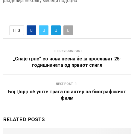
разделија неколку месеци подоцна.
0
PREVIOUS POST
„Спајс грлс“ со нова песна ќе ја прослават 25-
годишнината од првиот сингл
NEXT POST
Бој Џорџ сè уште трага по актер за биографскиот
филм
RELATED POSTS