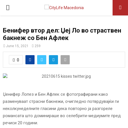
P
R
Бенифер втор дел: Џеј Ло во страствен
бакнеж со Бен Афлек
I
June 15, 2021
259
M
0
A
R
Џенифер Лопез и Бен Афлек се фотографирани како
Y
разменуваат страсни бакнежи, очигледно потврдувајќи ги
неколкунеделните гласини дека повторно ја разгореле
M
романсата што доминираше во селебрити-медиумите пред
речиси 20 години.