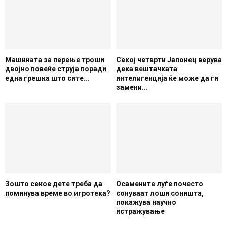
Машината за перење троши
Секој четврти Јапонец верува
двојно повеќе струја поради
дека вештачката
една грешка што сите...
интелигенција ќе може да ги
замени...
Зошто секое дете треба да
Осамените луѓе почесто
поминува време во игротека?
сонуваат лоши соништа,
покажува научно
истражување