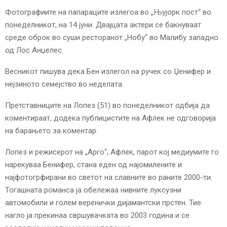
E
Фотографиите на папараците излегоа во „Њујорк пост“ во
понеделникот, на 14 јуни. Двајцата актери се бакнуваат
N
среде оброк во суши ресторанот „Нобу“ во Малибу западно
од Лос Анџелес.
U
Весникот пишува дека Бен излегол на ручек со Џенифер и
нејзиното семејство во неделата.
Претставниците на Лопез (51) во понеделникот одбија да
коментираат, додека публицистите на Афлек не одговорија
на барањето за коментар.
Лопез и режисерот на „Арго“, Афлек, парот кој медиумите го
нарекуваа Бенифер, стана еден од најомилените и
најфотогрфирани во светот на славните во раните 2000-ти.
Тогашната романса ја обележаа нивните луксузни
автомобили и голем веренички дијамантски прстен. Тие
нагло ја прекинаа свршувачката во 2003 година и се