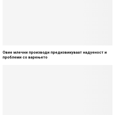
Овие млечни производи предизвикуваат надуеност и
проблеми со варењето