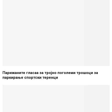
Парижаните гласаа за тројно поголеми трошоци за
паркирање спортски теренци