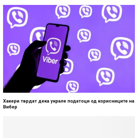
Хакери тврдат дека украле податоци од корисниците на
Вибер