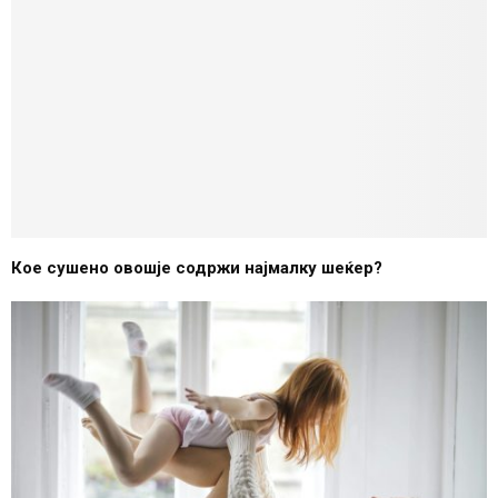
Кое сушено овошје содржи најмалку шеќер?