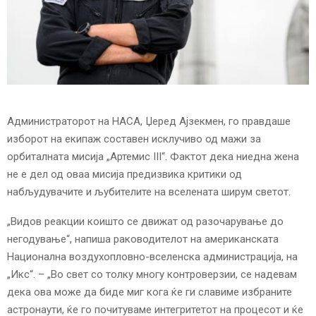
E
N
U
Администраторот на НАСА, Џеред Ајзекмен, го правдаше
изборот на екипаж составен исклучиво од мажи за
орбиталната мисија „Артемис III“. Фактот дека ниедна жена
не е дел од оваа мисија предизвика критики од
набљудувачите и љубителите на вселената ширум светот.
„Видов реакции коишто се движат од разочарување до
негодување“, напиша раководителот на американската
Национална воздухопловно-вселенска администрација, на
„Икс“. – „Во свет со толку многу контроверзии, се надевам
дека ова може да биде миг кога ќе ги славиме избраните
астронаути, ќе го почитуваме интегритетот на процесот и ќе