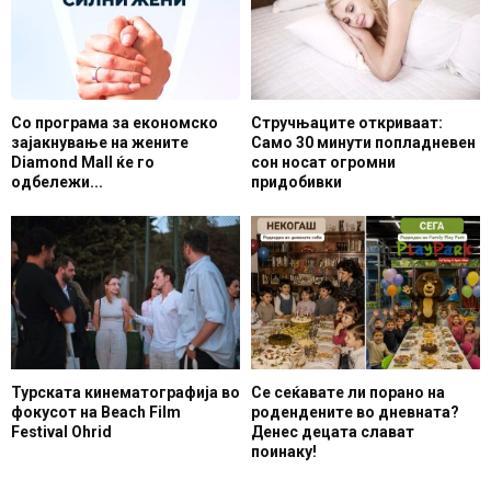
Со програма за економско
Стручњаците откриваат:
зајакнување на жените
Само 30 минути попладневен
Diamond Mall ќе го
сон носат огромни
одбележи...
придобивки
Турската кинематографија во
Се сеќавате ли порано на
фокусот на Beach Film
родендените во дневната?
Festival Ohrid
Денес децата слават
поинаку!