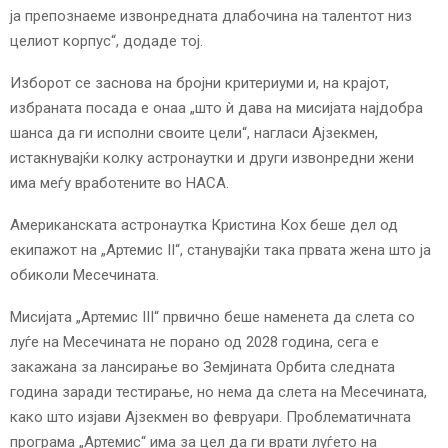
ја препознаеме извонредната длабочина на талентот низ
целиот корпус“, додаде тој.
Изборот се заснова на бројни критериуми и, на крајот,
избраната посада е онаа „што ѝ дава на мисијата најдобра
шанса да ги исполни своите цели“, нагласи Ајзекмен,
истакнувајќи колку астронаутки и други извонредни жени
има меѓу вработените во НАСА.
Американската астронаутка Кристина Кох беше дел од
екипажот на „Артемис II“, станувајќи така првата жена што ја
обиколи Месечината.
Мисијата „Артемис III“ првично беше наменета да слета со
луѓе на Месечината не порано од 2028 година, сега е
закажана за лансирање во Земјината Орбита следната
година заради тестирање, но нема да слета на Месечината,
како што изјави Ајзекмен во февруари. Проблематичната
програма „Артемис“ има за цел да ги врати луѓето на