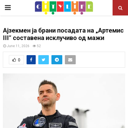
P
R
Ајзекмен ја брани посадата на „Артемис
III“ составена исклучиво од мажи
I
June 11, 2026
52
M
0
A
R
Y
M