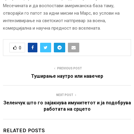
Месечината и да воспостави американска база таму,
отворајќи го патот за идни мисии на Марс, во услови на
интензивирање на светскиот натпревар за воена,
комерцијална и научна предност во вселената.
0
PREVIOUS POST
Туширање наутро или навечер
NEXT POST
Зеленчук што го зајакнува имунитетот и ја подобрува
работата на срцето
RELATED POSTS