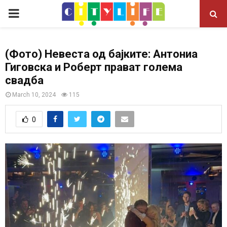
P
R
(Фото) Невеста од бајките: Антониа
Гиговска и Роберт прават голема
I
свадба
M
March 10, 2024
115
0
A
R
Y
M