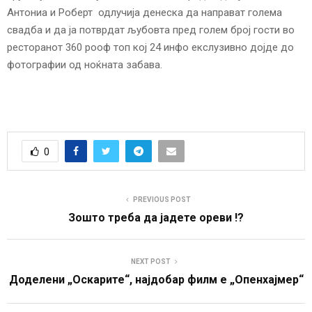
Антониа и Роберт одлучија денеска да направат голема
свадба и да ја потврдат љубовта пред голем број гости во
ресторанот 360 рооф топ кој 24 инфо екслузивно дојде до
фотографии од ноќната забава.
0
PREVIOUS POST
Зошто треба да јадете ореви !?
NEXT POST
Доделени „Оскарите“, најдобaр филм е „Опенхајмер“