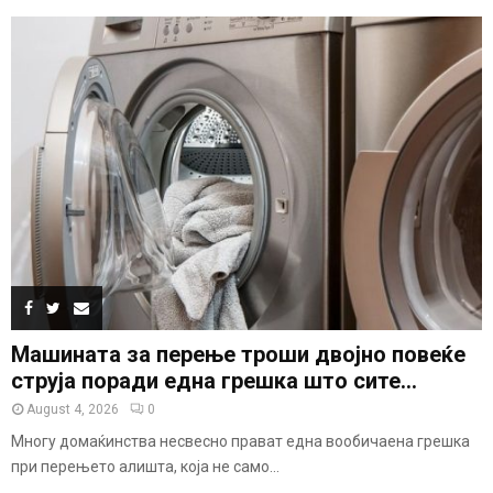
Машината за перење троши двојно повеќе
струја поради една грешка што сите...
August 4, 2026
0
Многу домаќинства несвесно прават една вообичаена грешка
при перењето алишта, која не само...