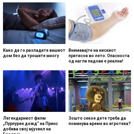
Како да го разладите вашиот
Внимавајте на нискиот
дом без да трошите многу
притисок во лето: Опасноста
од нагли падови е реална!
Легендарниот филм
Зошто секое дете треба да
„Пурпурен дожд“ на Принс
поминува време во игротека?
добива свој мјузикл на