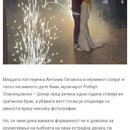
E
N
U
Младата поп пејачка Антониа Гиговска и нејзиниот сопруг и
татко на нивното дете Киан, музичарот Роберт
Спасенцовски – Џокер пред речиси една година стапија во
граѓански брак, а убавата вест тогаш ја споделија со
јавноста преку неколку фотографии.
Но, се чини дека ваквата формалност не е доволна за
крунисување на љубовта на оваа естрадна двојка, па