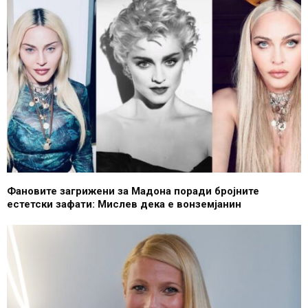
Фановите загрижени за Мадона поради бројните
естетски зафати: Мислев дека е вонземјанин