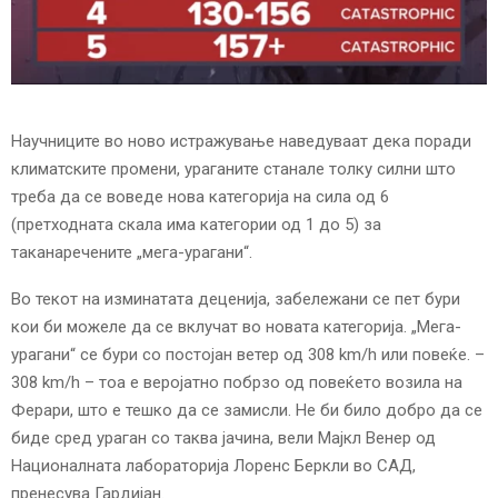
E
N
U
Научниците во ново истражување наведуваат дека поради
климатските промени, ураганите станале толку силни што
треба да се воведе нова категорија на сила од 6
(претходната скала има категории од 1 до 5) за
таканаречените „мега-урагани“.
Во текот на изминатата деценија, забележани се пет бури
кои би можеле да се вклучат во новата категорија. „Мега-
урагани“ се бури со постојан ветер од 308 km/h или повеќе. –
308 km/h – тоа е веројатно побрзо од повеќето возила на
Ферари, што е тешко да се замисли. Не би било добро да се
биде сред ураган со таква јачина, вели Мајкл Венер од
Националната лабораторија Лоренс Беркли во САД,
пренесува Гардијан.