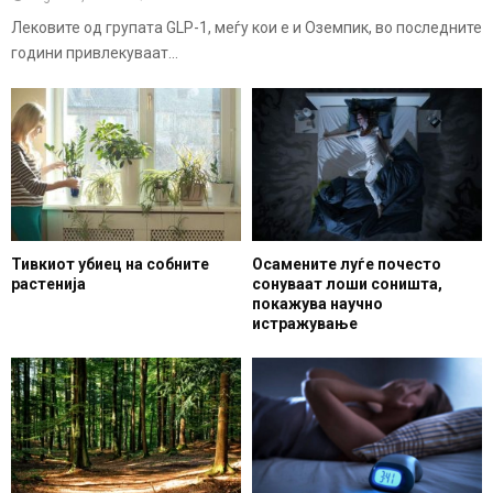
Лековите од групата GLP-1, меѓу кои е и Оземпик, во последните
години привлекуваат...
Тивкиот убиец на собните
Осамените луѓе почесто
растенија
сонуваат лоши соништа,
покажува научно
истражување