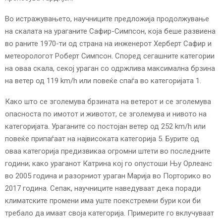
Во истражувањето, научниците предложија продолжување
на скалата на ураганите Сафир-Симпсон, која беше развиена
во раните 1970-ти од страна на инженерот Херберт Сафир и
метеорологот Роберт Симпсон. Според сегашните категории
на оваа скала, секој ураган со одржлива максимална брзина
на ветер од 119 km/h или повеќе спаѓа во категоријата 1.
Како што се зголемува брзината на ветерот и се зголемува
опасноста по имотот и животот, се зголемува и нивото на
категоријата. Ураганите со постојан ветер од 252 km/h или
повеќе припаѓаат на највисоката категорија 5. Бурите од
оваа категорија предизвикаа огромни штети во последните
години; како ураганот Катрина кој го опустоши Њу Орлеанс
во 2005 година и разорниот ураган Марија во Порторико во
2017 година. Сепак, научниците наведуваат дека поради
климатските промени има уште поекстремни бури кои би
требало да имаат своја категорија. Примерите го вклучуваат