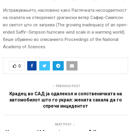
Истражувањето, насловено како Растечката несоодветност
на скалата на отворениот урагански ветер Сафир-Симпсон
во светот што се загрева (The growing inadequacy of an open-
ended Saffir–Simpson hurricane wind scale in a warming world)
беше објавено во списанието Proceedings of the National
Academy of Sciences.
0
PREVIOUS POST
Крадец во САД ја одвлекол и сопственичката на
автомобилот што го украл: жената сакала да го
спречи инцидентот
NEXT POST