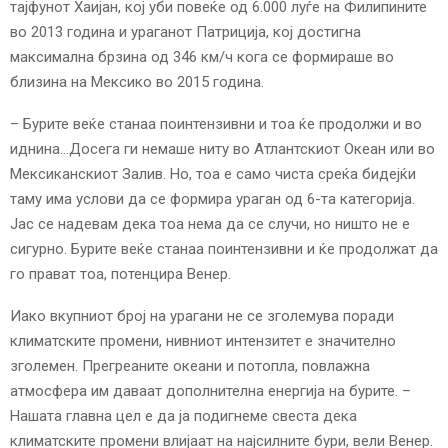
тајфунот Хаијан, кој уби повеќе од 6.000 луѓе на Филипините
во 2013 година и ураганот Патриција, кој достигна
максимална брзина од 346 км/ч кога се формираше во
близина на Мексико во 2015 година.
– Бурите веќе станаа поинтензивни и тоа ќе продолжи и во
иднина…Досега ги немаше ниту во Атлантскиот Океан или во
Мексиканскиот Залив. Но, тоа е само чиста среќа бидејќи
таму има услови да се формира ураган од 6-та категорија.
Јас се надевам дека тоа нема да се случи, но ништо не е
сигурно. Бурите веќе станаа поинтензивни и ќе продолжат да
го прават тоа, потенцира Венер.
Иако вкупниот број на урагани не се зголемува поради
климатските промени, нивниот интензитет е значително
зголемен. Прегреаните океани и потопла, повлажна
атмосфера им даваат дополнителна енергија на бурите. –
Нашата главна цел е да ја подигнеме свеста дека
климатските промени влијаат на најсилните бури, вели Венер.