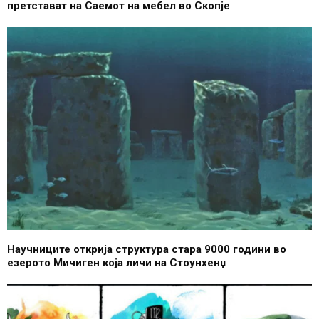
претстават на Саемот на мебел во Скопје
Научниците открија структура стара 9000 години во
езерото Мичиген која личи на Стоунхенџ