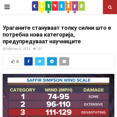
P
R
Ураганите стануваат толку силни што е
потребна нова категорија,
I
предупредуваат научниците
M
February 6, 2024
101
0
A
R
Y
M