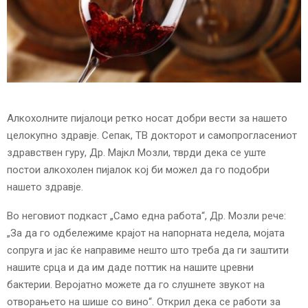
E
N
U
Алкохолните пијалоци ретко носат добри вести за нашето
целокупно здравје. Сепак, ТВ докторот и самопрогласениот
здравствен гуру, Др. Мајкл Мозли, тврди дека се уште
постои алкохолен пијалок кој би можел да го подобри
нашето здравје.
Во неговиот подкаст „Само една работа“, Др. Мозли рече:
„За да го одбележиме крајот на напорната недела, мојата
сопруга и јас ќе направиме нешто што треба да ги заштити
нашите срца и да им даде поттик на нашите цревни
бактерии. Веројатно можете да го слушнете звукот на
отворањето на шише со вино“. Открил дека се работи за