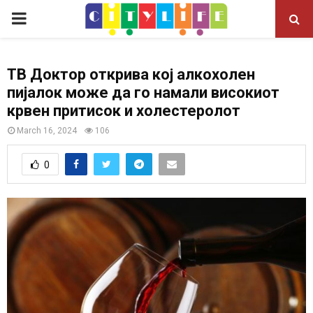
P
R
ТВ Доктор открива кој алкохолен
пијалок може да го намали високиот
I
крвен притисок и холестеролот
M
March 16, 2024
106
0
A
R
Y
M