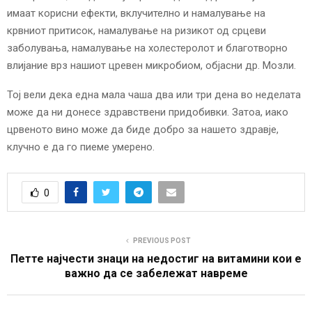
имаат корисни ефекти, вклучително и намалување на
крвниот притисок, намалување на ризикот од срцеви
заболувања, намалување на холестеролот и благотворно
влијание врз нашиот цревен микробиом, објасни др. Мозли.
Тој вели дека една мала чаша два или три дена во неделата
може да ни донесе здравствени придобивки. Затоа, иако
црвеното вино може да биде добро за нашето здравје,
клучно е да го пиеме умерено.
0
PREVIOUS POST
Петте најчести знаци на недостиг на витамини кои е
важно да се забележат навреме