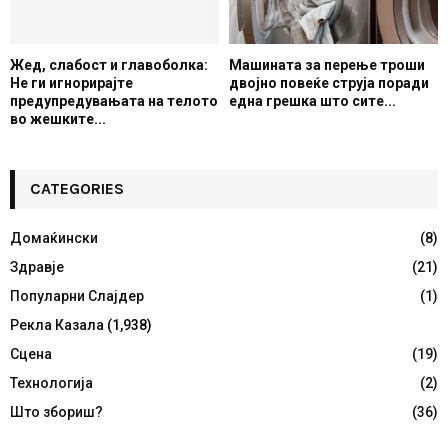
Жед, слабост и главоболка:
Машината за перење троши
Не ги игнорирајте
двојно повеќе струја поради
предупредувањата на телото
една грешка што сите...
во жешките...
CATEGORIES
Домаќински
(8)
Здравје
(21)
Популарни Слајдер
(1)
Рекла Казала
(1,938)
Сцена
(19)
Технологија
(2)
Што збориш?
(36)