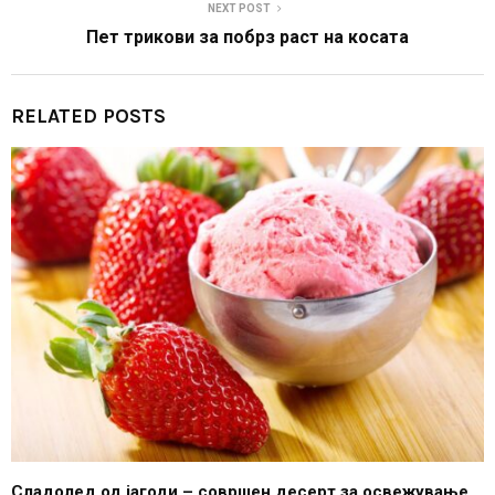
NEXT POST
Пет трикови за побрз раст на косата
RELATED POSTS
Сладолед од јагоди – совршен десерт за освежување