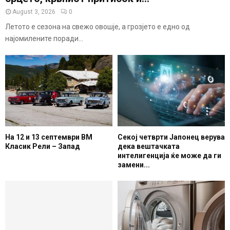
August 3, 2026
0
Летото е сезона на свежо овошје, а грозјето е едно од
најомилените поради...
На 12 и 13 септември ВМ
Секој четврти Јапонец верува
Класик Рели – Запад
дека вештачката
интелигенција ќе може да ги
замени...