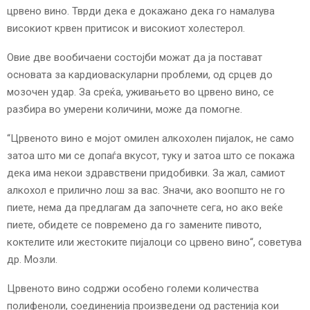
црвено вино. Тврди дека е докажано дека го намалува
високиот крвен притисок и високиот холестерол.
Овие две вообичаени состојби можат да ја постават
основата за кардиоваскуларни проблеми, од срцев до
мозочен удар. За среќа, уживањето во црвено вино, се
разбира во умерени количини, може да помогне.
“Црвеното вино е мојот омилен алкохолен пијалок, не само
затоа што ми се допаѓа вкусот, туку и затоа што се покажа
дека има некои здравствени придобивки. За жал, самиот
алкохол е прилично лош за вас. Значи, ако воопшто не го
пиете, нема да предлагам да започнете сега, но ако веќе
пиете, обидете се повремено да го замените пивото,
коктелите или жестоките пијалоци со црвено вино“, советува
др. Мозли.
Црвеното вино содржи особено големи количества
полифеноли, соединенија произведени од растенија кои