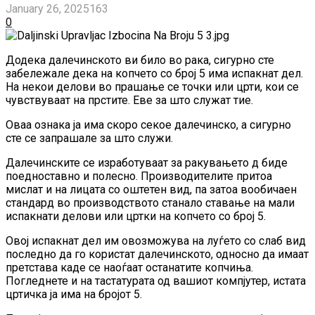
January 26, 2025
163
0
Додека далечинското ви било во рака, сигурно сте
забележале дека на копчето со број 5 има испакнат дел.
На некои делови во прашање се точки или црти, кои се
чувствуваат на прстите. Еве за што служат тие.
Оваа ознака ја има скоро секое далечинско, а сигурно
сте се запрашале за што служи.
Далечинските се изработуваат за ракувањето д биде
поедноставно и полесно. Производителите притоа
мислат и на лицата со оштетен вид, па затоа вообичаен
стандард во производството станало ставање на мали
испакнати делови или цртки на копчето со број 5.
Овој испакнат дел им овозможува на луѓето со слаб вид
последно да го користат далечинското, односно да имаат
претстава каде се наоѓаат останатите копчиња.
Погледнете и на тастатурата од вашиот компјутер, истата
цртичка ја има на бројот 5.