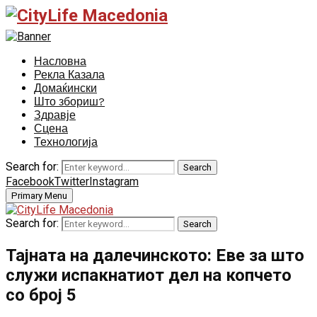
Насловна
Рекла Казала
Домаќински
Што збориш?
Здравје
Сцена
Технологија
Search for:
Search
Facebook
Twitter
Instagram
Primary Menu
Search for:
Search
Тајната на далечинското: Еве за што
служи испакнатиот дел на копчето
со број 5