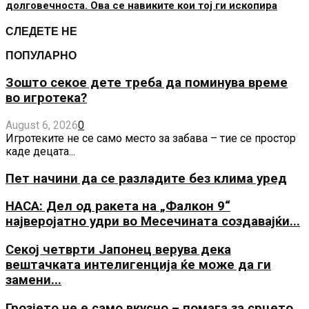
долговечноста. Ова се навиките кои тој ги ископира
СЛЕДЕТЕ НЕ
ПОПУЛАРНО
Зошто секое дете треба да поминува време
во игротека?
August 6, 2026
0
Игротеките не се само место за забава – тие се простор
каде децата...
Пет начини да се разладите без клима уред
НАСА: Дел од ракета на „Фалкон 9“
најверојатно удри во Месечината создавајќи...
Секој четврти Јапонец верува дека
вештачката интелигенција ќе може да ги
замени...
Грозјето не е само вкусно – помага за срцето,