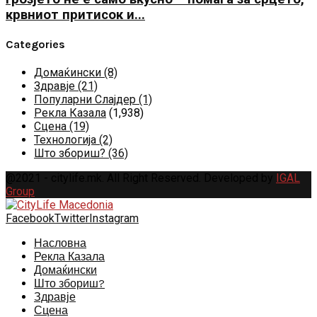
крвниот притисок и...
Categories
Домаќински
(8)
Здравје
(21)
Популарни Слајдер
(1)
Рекла Казала
(1,938)
Сцена
(19)
Технологија
(2)
Што збориш?
(36)
@2021 - citylife.mk. All Right Reserved. Developed by
IGAL
Group
Facebook
Twitter
Instagram
Насловна
Рекла Казала
Домаќински
Што збориш?
Здравје
Сцена