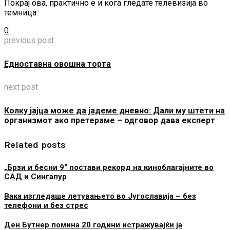
Покрај ова, практично е и кога гледате телевизија во
темница.
0
previous post
Едноставна овошна торта
next post
Колку јајца може да јадеме дневно: Дали му штети на
организмот ако претераме – одговор дава експерт
Related posts
„Брзи и бесни 9“ постави рекорд на киноблагајните во
САД и Сингапур
Вака изгледаше летувањето во Југославија – без
телефони и без стрес
Ден Бутнер помина 20 години истражувајќи ја