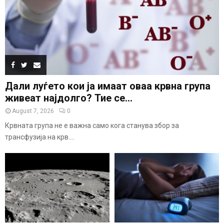
Дали луѓето кои ја имаат оваа крвна група
живеат најдолго? Тие се...
August 7, 2026
0
Крвната група не е важна само кога станува збор за
трансфузија на крв....