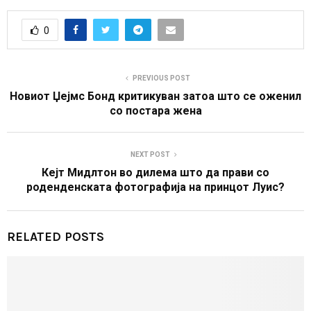
0
PREVIOUS POST
Новиот Џејмс Бонд критикуван затоа што се оженил
со постара жена
NEXT POST
Кејт Мидлтон во дилема што да прави со
роденденската фотографија на принцот Луис?
RELATED POSTS