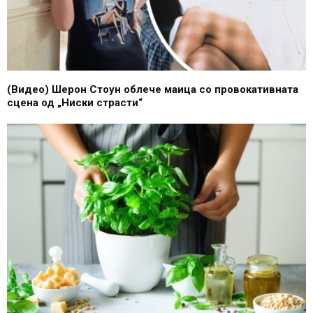
(Видео) Шерон Стоун облече маица со провокативната
сцена од „Ниски страсти“