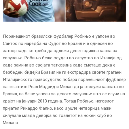
E
N
U
Поранешниот бразилски фудбалер Робињо е уапсен во
Сантос по наредба на Судот во Бразил и е однесен во
затвор каде ќе треба да одлежи деветгодишна казна за
силување. Робињо беше осуден во отсуство во Италија од
каде замина во својата татковина каде сметаше дека е
безбеден, бидејќи Бразил не ги екстрадира своите граѓани.
Италијанското правосудство побара поранешниот фудбалер
на гигантите Реал Мадрид и Милан да ја отслужи казната во
Бразил, па беше уапсен за делото силување што се случи на
крајот на јануари 2013 година. Тогаш Робињо, неговиот
пријател Рикардо Фалко, како и уште четворица мажи
силувале млада девојка во тоалетот на ноќен клуб во
Милано.