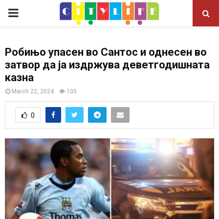
P
R
Робињо упасен во Сантос и однесен во
затвор да ја издржува деветгодишната
I
казна
M
March 22, 2024
105
0
A
R
Y
M