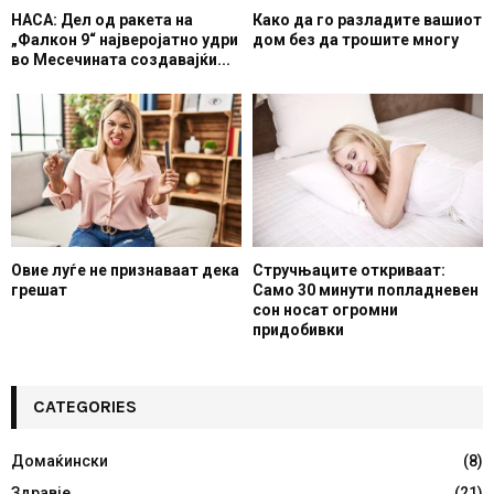
НАСА: Дел од ракета на
Како да го разладите вашиот
„Фалкон 9“ најверојатно удри
дом без да трошите многу
во Месечината создавајќи...
Овие луѓе не признаваат дека
Стручњаците откриваат:
грешат
Само 30 минути попладневен
сон носат огромни
придобивки
CATEGORIES
Домаќински
(8)
Здравје
(21)