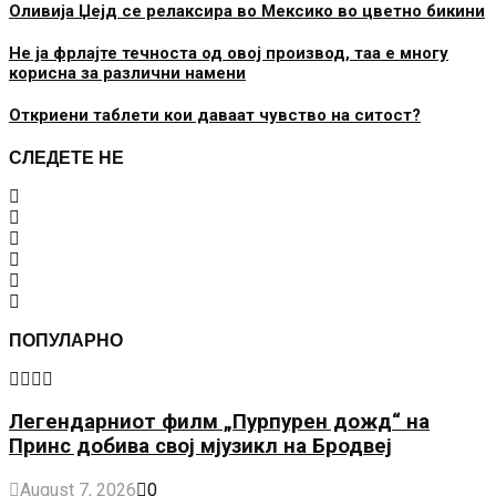
Оливија Џејд се релаксира во Мексико во цветно бикини
Не ја фрлајте течноста од овој производ, таа е многу
корисна за различни намени
Откриени таблети кои даваат чувство на ситост?
СЛЕДЕТЕ НЕ
ПОПУЛАРНО
Легендарниот филм „Пурпурен дожд“ на
Принс добива свој мјузикл на Бродвеј
August 7, 2026
0