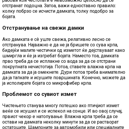
рабови кои честопати е невозможно целосно да се
отстранат подоцна. Затоа, важи едноставно правило:
колку побрзо се исчисти дамката, толку подобро за
бојата.
Отстранување на свежи дамки
Ако дамката е сè уште свежа, релативно лесно се
отстранува. Најважно е да не ја бришете со сува крпа,
бидејќи малите честички од изметот ќе дејствуваат како
шмиргла и ќе ја изгребат бојата. Наместо тоа, дамката
прво треба да се исплакне со вода за да се отстрани
покрупната нечистотија. Потоа, ставете влажна крпа на
дамката за да ја омекнете. Дури потоа треба внимателно
да ја тапкате и исушите површината. Конечно, можете да
ја исполирате бојата со микрофибер крпа.
Проблемот со сувиот измет
Чистењето станува многу потешко ако птичјиот измет
веќе се исушил и се испекол на сонце. И во овој случај,
првиот чекор е натопување. Влажна крпа треба да се
остави на дамката неколку минути за да се растворат
остатоците. Шампоните за автомобили или специјалните