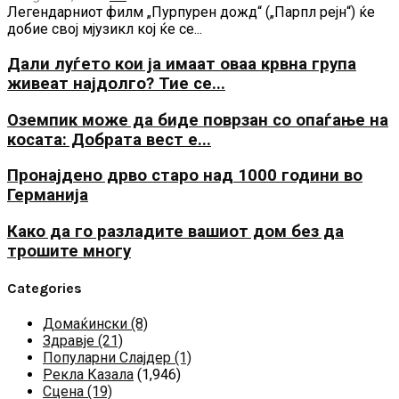
Легендарниот филм „Пурпурен дожд“ („Парпл рејн“) ќе
добие свој мјузикл кој ќе се...
Дали луѓето кои ја имаат оваа крвна група
живеат најдолго? Тие се...
Оземпик може да биде поврзан со опаѓање на
косата: Добрата вест е...
Пронајдено дрво старо над 1000 години во
Германија
Како да го разладите вашиот дом без да
трошите многу
Categories
Домаќински
(8)
Здравје
(21)
Популарни Слајдер
(1)
Рекла Казала
(1,946)
Сцена
(19)