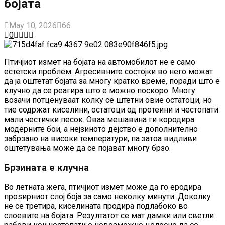
бојата
May 10, 2026
66
0
Птичјиот измет на бојата на автомобилот не е само
естетски проблем. Агресивните состојки во него можат
да ја оштетат бојата за многу кратко време, поради што е
клучно да се реагира што е можно поскоро. Многу
возачи потценуваат колку се штетни овие остатоци, но
тие содржат киселини, остатоци од протеини и честопати
мали честички песок. Оваа мешавина ги кородира
модерните бои, а нејзиното дејство е дополнително
забрзано на високи температури, па затоа видливи
оштетувања може да се појават многу брзо.
Брзината е клучна
Во летната жега, птичјиот измет може да го еродира
проѕирниот слој боја за само неколку минути. Доколку
не се третира, киселината продира подлабоко во
слоевите на бојата. Резултатот се мат дамки или светли