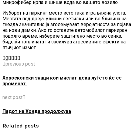
микрофибер крпа и шише вода во вашето возило.
Изборот на паркинг место исто така игра важна улога.
Местата под дрвја, улични светилки или во близина на
гнезда значително ја зголемуваат веројатноста за појава
на нови дамки. Ако го оставите автомобилот паркиран
подолго време, изберете заштитено место во сенка,
бидејќи топлината ги засилува агресивните ефекти на
птичјиот измет.
0
previous post
Хороскопски знаци кои мислат дека луѓето ќе се
променат
next post
Падот на Хонда продолжува
Related posts