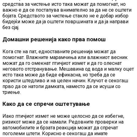
средства за чистење исто така можат да помогнат, но
важно е да се постапува внимателно за да не се оштети
бојата. Средството за чистење стакло не е добар избор
бидејќи може да ја оштети површината и да ја направи
без сјај.
Домашни решенија како прва помош
Кога сте на пат, едноставните решенија можат да
помогнат. Влажните марамчиња или влажниот весник
можат да го омекнат птичјиот измет и да го олеснат
неговото отстранување. Мешавина од вода и малку оцет
исто така може да биде ефикасна, но треба да се
користи штедливо и на целен начин. Клучот е секогаш
прво да се натопи дамката, наместо да се исуши со
триење.
Како да се спречи оштетување
Иако птичјиот измет не може целосно да се избегне,
ризикот може да се намали. Редовните проверки на
автомобилите и брзата реакција можат да спречат
поголеми штети. Корисно е секогаш да имате