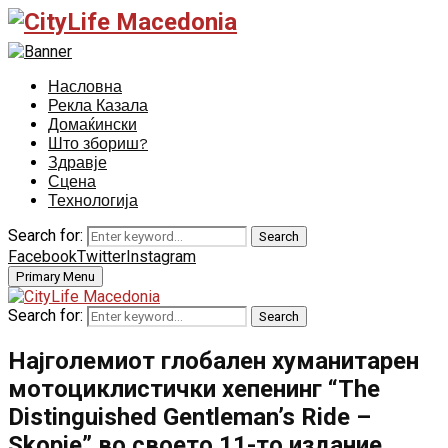
Насловна
Рекла Казала
Домаќински
Што збориш?
Здравје
Сцена
Технологија
Search for:
Search
Facebook
Twitter
Instagram
Primary Menu
Search for:
Search
Најголемиот глобален хуманитарен
мотоциклистички хепенинг “The
Distinguished Gentleman’s Ride –
Skopje” во своето 11-то издание