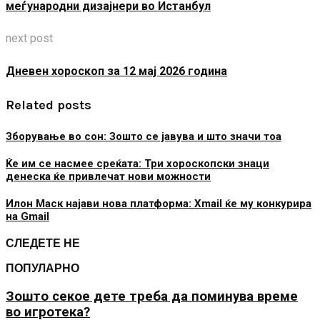
меѓународни дизајнери во Истанбул
next post
Дневен хороскоп за 12 мај 2026 година
Related posts
Зборување во сон: Зошто се јавува и што значи тоа
Ќе им се насмее среќата: Три хороскопски знаци
денеска ќе привлечат нови можности
Илон Маск најави нова платформа: Xmail ќе му конкурира
на Gmail
СЛЕДЕТЕ НЕ
ПОПУЛАРНО
Зошто секое дете треба да поминува време
во игротека?