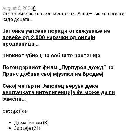
August 6, 2026
0
Игротеките не се само место за забава – тие се простор
каде децата...
Јапонка уапсена поради откажување на
повеќе од 2.000 нарачки од онлајн
продавница...
Тивкиот убиец на собните растенија
Легендарниот филм „Пурпурен дожд“ на
Принс добива свој мјузикл на Бродвеј
Секој четврти Јапонец верува дека
вештачката интелигенција ќе може да ги
замени...
Categories
Домаќински
(8)
Здравје
(21)