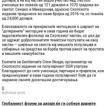
Долари, а на кој настан зедоа учество над 340.000
учесници во повеќе од 121 држави и 1070 градови во
светот. Секако и Македонија, односно Скопското
издание придонесе во овие бројки од 2016-та, со повеќе
од 24,000 долари.
Блескавилото на прекрасните мотоцикли и шармот на
“дотераните” моторџии и оваа година ќе бидат
задолжителен фолклор на Скопскиот настан, со цел да
се одржат добропознатите тематски постулати на овој
настан – ширење на свеста кај машката популација и
собирање на средства за борба против ракот на простата
и машките самоубиства.
Екипата на Gentleman’s Crew Skopje, организатор на
Скопското издание на популарниот DGR упатува
благодарност до сите учесници, партнери и пријатели, кои
придонесуваат и оваа година популарниот Ride да ги
надмине своите досегашни достигнувања.
0
previous post
Глобалниот форум за дизајн ќе ги собере врвните