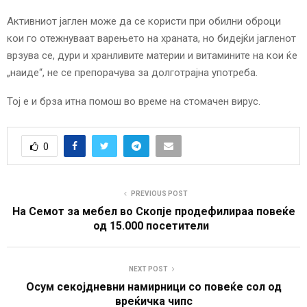
Активниот јаглен може да се користи при обилни оброци
кои го отежнуваат варењето на храната, но бидејќи јагленот
врзува се, дури и хранливите материи и витамините на кои ќе
„наиде“, не се препорачува за долготрајна употреба.
Тој е и брза итна помош во време на стомачен вирус.
0
PREVIOUS POST
На Семот за мебел во Скопје продефилираа повеќе
од 15.000 посетители
NEXT POST
Осум секојдневни намирници со повеќе сол од
вреќичка чипс