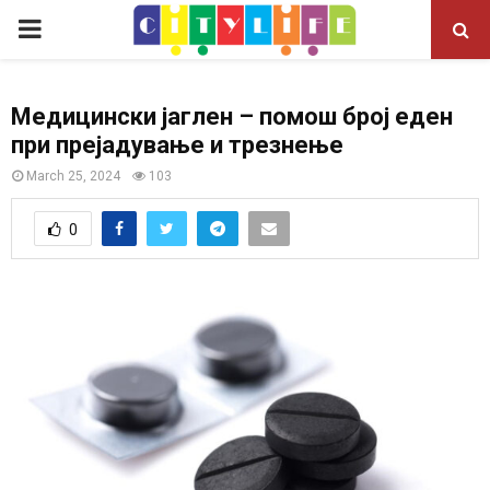
P
R
Медицински јаглен – помош број еден
при прејадување и трезнење
I
March 25, 2024
103
M
0
A
R
Y
M