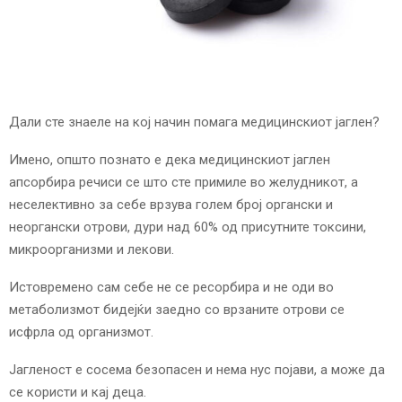
E
N
U
Дали сте знаеле на кој начин помага медицинскиот јаглен?
Имено, општо познато е дека медицинскиот јаглен
апсорбира речиси се што сте примиле во желудникот, а
неселективно за себе врзува голем број органски и
неоргански отрови, дури над 60% од присутните токсини,
микроорганизми и лекови.
Истовремено сам себе не се ресорбира и не оди во
метаболизмот бидејќи заедно со врзаните отрови се
исфрла од организмот.
Јагленост е сосема безопасен и нема нус појави, а може да
се користи и кај деца.