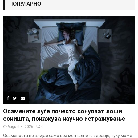
ПОПУЛАРНО
Осамените луѓе почесто сонуваат лоши
соништа, покажува научно истражување
August 4, 2026
0
Осаменоста не влијае само врз менталното здравје, туку може