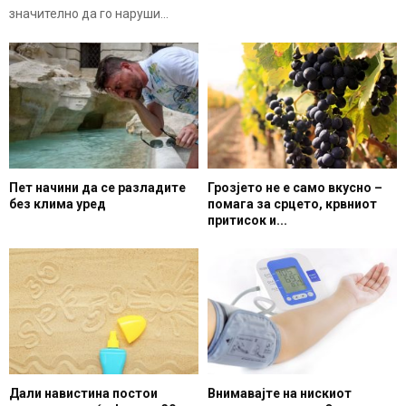
значително да го наруши...
Пет начини да се разладите
Грозјето не е само вкусно –
без клима уред
помага за срцето, крвниот
притисок и...
Дали навистина постои
Внимавајте на нискиот