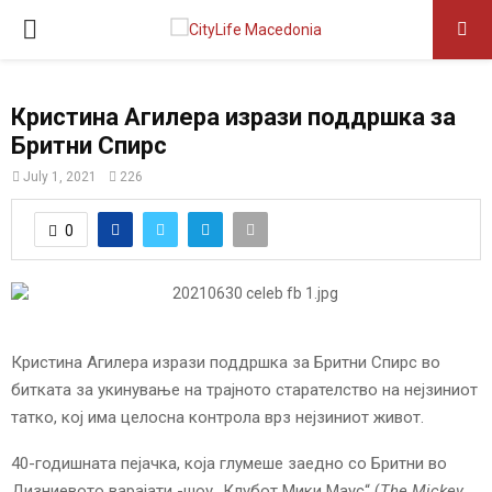
P
R
Кристина Агилера изрази поддршка за
Бритни Спирс
I
July 1, 2021
226
M
0
A
R
Кристина Агилера изрази поддршка за Бритни Спирс во
Y
битката за укинување на трајното старателство на нејзиниот
татко, кој има целосна контрола врз нејзиниот живот.
M
40-годишната пејачка, која глумеше заедно со Бритни во
Дизниевото варајати -шоу „Клубот Мики Маус“ (
The Mickey