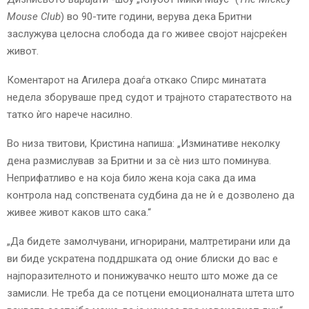
E
Mouse Club
) во 90-тите години, верува дека Бритни
заслужува целосна слобода да го живее својот најсреќен
N
живот.
U
Коментарот на Агилера доаѓа откако Спирс минатата
недела зборуваше пред судот и трајното старатеството на
татко ѝго нарече насилно.
Во низа твитови, Кристина напиша: „Изминативе неколку
дена размислував за Бритни и за сè низ што поминува.
Неприфатливо е на која било жена која сака да има
контрола над сопствената судбина да не ѝ е дозволено да
живее живот каков што сака.“
„Да бидете замолчувани, игнорирани, малтретирани или да
ви биде ускратена поддршката од оние блиски до вас е
најпоразителното и понижувачко нешто што може да се
замисли. Не треба да се потцени емоционалната штета што