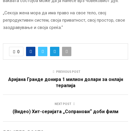
ваквата состојба може да ја нанесе врз човековиот дух.“
„Секоја жена мора да има право на свое тело, свој
репродуктивен систем, своја приватност, свој простор, свое
заздравување и своја среќа.“
0
PREVIOUS POST
Аријана Гранде донира 1 милион долари за онлајн
терапија
NEXT POST
(Видео) Хит-серијата „Сопранови“ доби филм