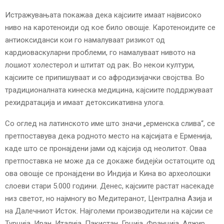
Истражувањата покажаа дека кајсиите имаат највисоко
ниво на каротеноиди од кое било овошје. Каротеноидите се
антиоксиданси кои го намалуваат ризикот од
кардиоваскуларни проблеми, го намалуваат нивото на
лошиот холестерол и штитат од рак. Во некои култури,
кајсиите се припишуваат и со афродизијачки својства. Во
традиционалната кинеска медицина, кајсиите поддржуваат
рехидратација и имаат детоксикативна улога.
Со оглед на латинското име што значи „ерменска слива“, се
претпоставува дека родното место на кајсијата е Ерменија,
каде што се пронајдени јами од кајсија од неолитот. Оваа
претпоставка не може да се докаже бидејќи остатоците од
ова овошје се пронајдени во Индија и Кина во археолошки
слоеви стари 5.000 години. Денес, кајсиите растат насекаде
низ светот, но најмногу во Медитеранот, Централна Азија и
на Далечниот Исток. Најголеми производители на кајсии се
Турција, Иран, Италија, Пакистан, Грција, Франција, Алжир,