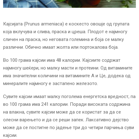
E
N
Кајсијата (Prunus armeniaca) е коскесто овошје од групата
која вклучува и слива, праска и цреша. Плодот е најмногу
U
сличен на праска, но неговата големина и боја се малку
различни. Обично имаат жолта или портокалова боја.
Во 100 грама кајсии има 48 калории. Кајсиите содржат
најмногу шеќери, но малку масти и протеини. Од витамините
има значителни количини на витамините А и Це, додека од
минералите најмногу е застапено железото.
Сувите кајсии имаат малку поголема енергетска вредност, па
во 100 грама има 241 калории. Поради високата содржина
на влакна, сувите кајсии може да се користат за да се
олесни варењето и да се реши запек. Лаксативно дејство
може да се постигне по јадење три до четири парчиња суви
кајсии.