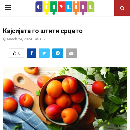
P
R
Кајсијата го штити срцето
I
March 24, 2024
102
M
0
A
R
Y
M