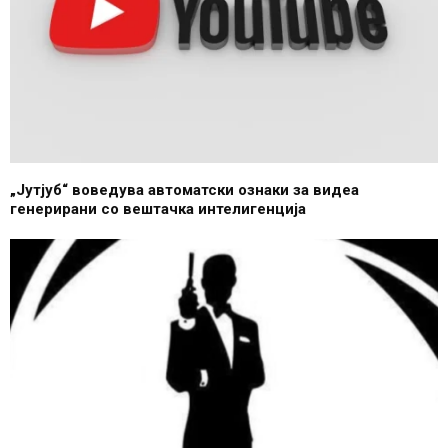
„Јутјуб“ воведува автоматски ознаки за видеа
генерирани со вештачка интелигенција