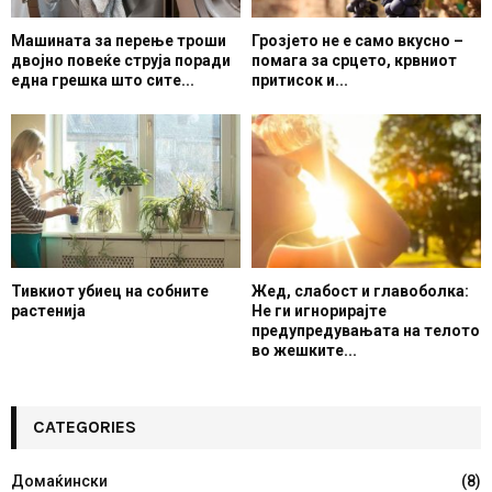
Машината за перење троши
Грозјето не е само вкусно –
двојно повеќе струја поради
помага за срцето, крвниот
една грешка што сите...
притисок и...
Тивкиот убиец на собните
Жед, слабост и главоболка:
растенија
Не ги игнорирајте
предупредувањата на телото
во жешките...
CATEGORIES
Домаќински
(8)