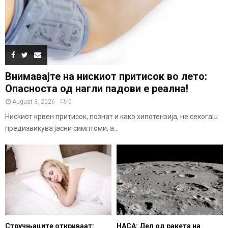
Внимавајте на нискиот притисок во лето:
Опасноста од нагли падови е реална!
August 3, 2026
0
Нискиот крвен притисок, познат и како хипотензија, не секогаш
предизвикува јасни симптоми, а...
Стручњаците откриваат:
НАСА: Дел од ракета на