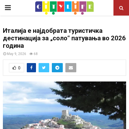
P
R
Италија е најдобрата туристичка
дестинација за „соло“ патувања во 2026
I
година
M
May 9, 2026
68
0
A
R
Y
M