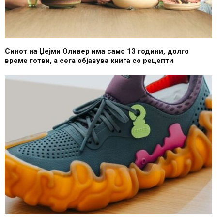
Синот на Џејми Оливер има само 13 години, долго
време готви, а сега објавува книга со рецепти