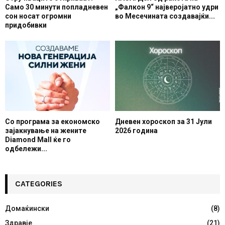
Само 30 минути попладневен
„Фалкон 9“ најверојатно удри
сон носат огромни
во Месечината создавајќи...
придобивки
Со програма за економско
Дневен хороскоп за 31 Јули
зајакнување на жените
2026 година
Diamond Mall ќе го
одбележи...
CATEGORIES
Домаќински
(8)
Здравје
(21)