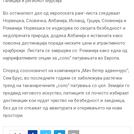
Галиција и регионот Мурсија.
Во останатиот дел од европската ранг-листа следуваат
Норвешка, Словачка, Албанија, Исланд, Грција, Словенија и
Романија. Норвешка се издвојува по својата безбедност и
недопрената природа, додека Албанија е истакната како
поволна дестинација поради ниските цени и атрактивното
крајбрежје. Листата се завршува со Романија како една од
најприфатливите опции за „соло“ патувањата во Европа.
Според соосновачот на компанијата „Мач бетер адвенчурс“,
Сем Брус, во последните години се забележува растечки
тренд на таканаречените „соло“ патувања со цел. Земајќи го
предвид неговото искуство, патниците сè почесто избираат
дестинации кои нудат чувство на безбедност и заедница,
без да се откажат од авантурата и откривањето на нови
простори.