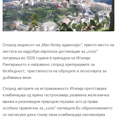
E
N
U
Според индексот на „Мач бетер адвенчурс“, првото место на
листата на најдобри европски дестинации за „соло“
патувања во 2026 година ѝ припадна на Италија.
Рангирањето е направено според критериумите за
безбедност, пристапноста на оброците и леснотијата за
добивање визи.
Според авторите на истражувањето Италија претставува
комбинација од врвна гастрономија, развиена железничка
мрежа и разновидни природни пејзажи, што ја прави
особено привлечна за „соло“ патниците.Во образложението
се нагласува дека токму оваа комбинација овозможува