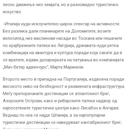
лесно движење низ земјата, но и разновидно туристичко
искуство.
-Италија нуди исклучително широк спектар на активности.
Без разлика дали планинарите на Доломитите, возите
велосипед низ маслинови насади во Тоскана или пешачите
по крајбрежните патеки во Лигурија, државата нуди ретка
комбинација на авантура и култура поради која сакате да ѝ
се вратите, изјави дизајнерката на патувања во компанијата
„Мач бетер адвенчурс“, Марта Маринели.
Второто место ѝ припадна на Португалија, издвоена поради
високото ниво на безбедност и развиената инфраструктура.
Меѓу препорачаните дестинации се атлантскиот брег,
Азорските Острови, како и рибарските патеки надвор од
најпосетените туристички центри како Лисабон и Алгарве.
Веднаш по неа се најде Шпанија, а за најпопуларни
туристички дестинации се наведуваат кантабрискиот брег,