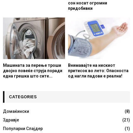
сон носат огромни
придобивки
Машината за перење троши
Внимавајте на нискиот
двојно повеќе струја поради
притисок во лето: Опасноста
една грешка што сите...
од нагли падови е реална!
CATEGORIES
Домаќински
(8)
Здравје
(21)
Популарни Слајдер
(1)