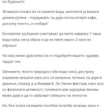
по будењето.
45 минути откако ќе се напиете вода, започнете ја вашата
дневна рутина – појадувајте, па дури потоа испијте кафе,
доколку телото „го побара“.
Експертите од Беркли советуваат да пиете најмалку 1 чаша
вода пред секој оброк и да не пиете ништо 2 часа по
оброкот.
На овој начин драстично ќе го подобрите вашето здравје,
тврдат тие.
Запомнете, телото природно губи вода секој ден преку
нормални процеси како што се мокрење, потење, па дури и
дишење, според д-р Вилијам В. Ли. Некои фактори, како што
се физичката активност, топлината или одредени лекови,
може дури и да го забрзаат губењето на течности.
Но, без оглед на вашите посебни потреби за вода, едно е