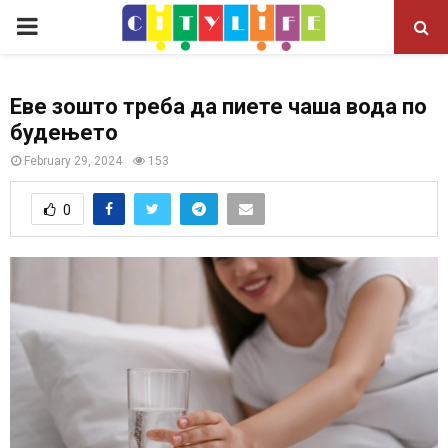
P
R
Еве зошто треба да пиете чаша вода по
будењето
I
February 29, 2024
153
M
0
A
R
Y
M