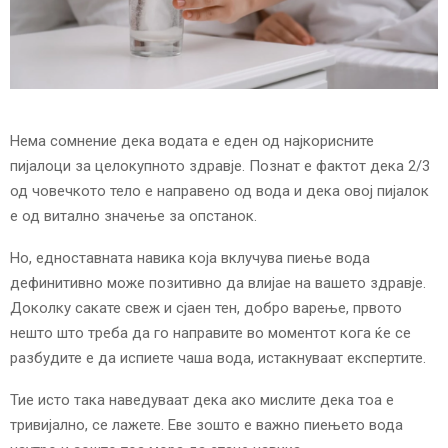
E
N
U
Нема сомнение дека водата е еден од најкорисните
пијалоци за целокупното здравје. Познат е фактот дека 2/3
од човечкото тело е направено од вода и дека овој пијалок
е од витално значење за опстанок.
Но, едноставната навика која вклучува пиење вода
дефинитивно може позитивно да влијае на вашето здравје.
Доколку сакате свеж и сјаен тен, добро варење, првото
нешто што треба да го направите во моментот кога ќе се
разбудите е да испиете чаша вода, истакнуваат експертите.
Тие исто така наведуваат дека ако мислите дека тоа е
тривијално, се лажете. Еве зошто е важно пиењето вода