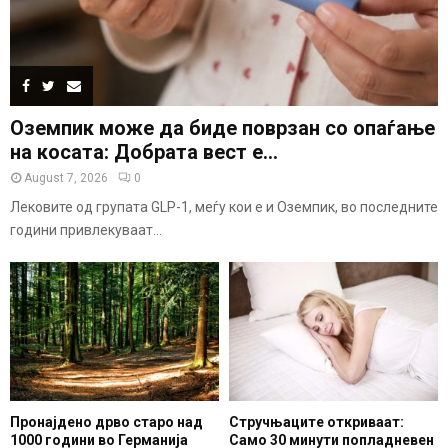
Оземпик може да биде поврзан со опаѓање
на косата: Добрата вест е...
August 7, 2026
0
Лековите од групата GLP-1, меѓу кои е и Оземпик, во последните
години привлекуваат...
Пронајдено дрво старо над
Стручњаците откриваат:
1000 години во Германија
Само 30 минути попладневен