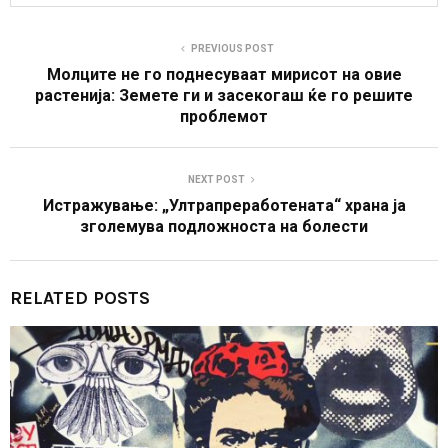
PREVIOUS POST
Молците не го поднесуваат мирисот на овие
растенија: Земете ги и засекогаш ќе го решите
проблемот
NEXT POST
Истражување: „Ултрапреработената“ храна ја
зголемува подложноста на болести
RELATED POSTS