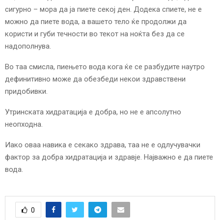
сигурно – мора да ја пиете секој ден. Додека спиете, не е
можно да пиете вода, а вашето тело ќе продолжи да
користи и губи течности во текот на ноќта без да се
надополнува.
Во таа смисла, пиењето вода кога ќе се разбудите наутро
дефинитивно може да обезбеди некои здравствени
придобивки.
Утринската хидратација е добра, но не е апсолутно
неопходна.
Иако оваа навика е секако здрава, таа не е одлучувачки
фактор за добра хидратација и здравје. Најважно е да пиете
вода.
0