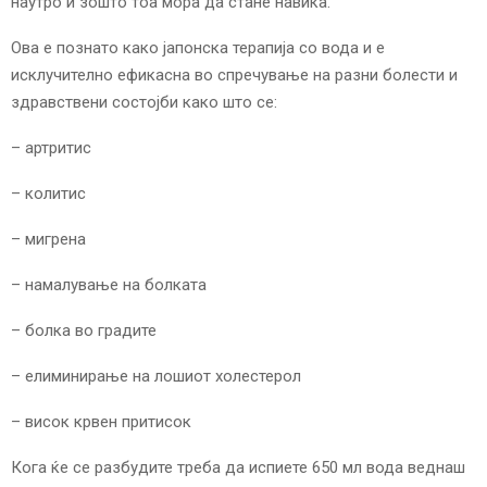
наутро и зошто тоа мора да стане навика.
Ова е познато како јапонска терапија со вода и е
исклучително ефикасна во спречување на разни болести и
здравствени состојби како што се:
– артритис
– колитис
– мигрена
– намалување на болката
– болка во градите
– елиминирање на лошиот холестерол
– висок крвен притисок
Кога ќе се разбудите треба да испиете 650 мл вода веднаш