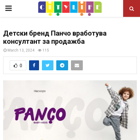
P
R
Детски бренд Панчо вработува
консултант за продажба
I
March 13, 2024
115
M
0
A
R
Y
M