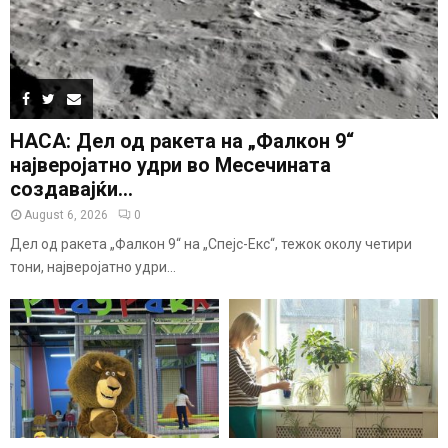
НАСА: Дел од ракета на „Фалкон 9“
најверојатно удри во Месечината
создавајќи...
August 6, 2026
0
Дел од ракета „Фалкон 9“ на „Спејс-Екс“, тежок околу четири
тони, најверојатно удри...