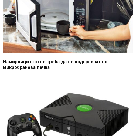
Намирници што не треба да се подгреваат во
микробранова печка