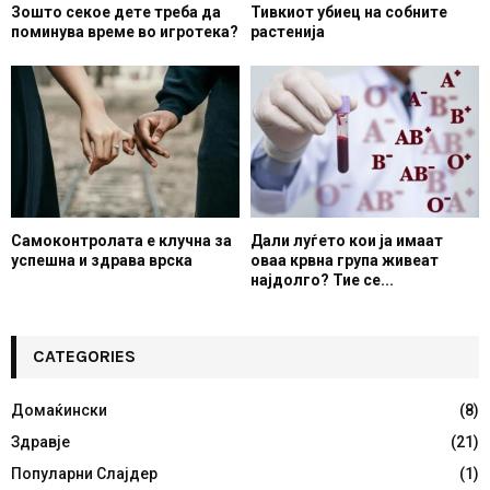
Зошто секое дете треба да
Тивкиот убиец на собните
поминува време во игротека?
растенија
Самоконтролата е клучна за
Дали луѓето кои ја имаат
успешна и здрава врска
оваа крвна група живеат
најдолго? Тие се...
CATEGORIES
Домаќински
(8)
Здравје
(21)
Популарни Слајдер
(1)