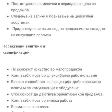
Постигнување на месечни и периодични цели за
продажба
Следење на залихи и познавање на целокупен
асортиман
Придонесување за изглед на продавницата складно
на визуелните прописи
Поc
акувани вештини и
квалификации;
По можност искуство во малопродажба
Компатабилност со флексибилно работно време
Висока способност за перцепција, добро развиени
вештини за комуникација и убедување
Способност да дејствува ориентиран кон продажба
Компатабилност со тимска работа
Внимателен и активен