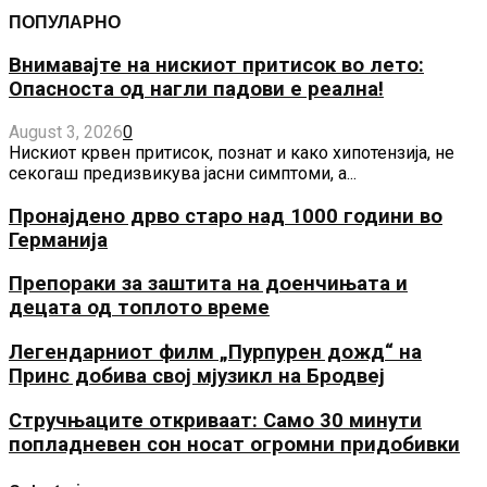
ПОПУЛАРНО
Внимавајте на нискиот притисок во лето:
Опасноста од нагли падови е реална!
August 3, 2026
0
Нискиот крвен притисок, познат и како хипотензија, не
секогаш предизвикува јасни симптоми, а...
Пронајдено дрво старо над 1000 години во
Германија
Препораки за заштита на доенчињата и
децата од топлото време
Легендарниот филм „Пурпурен дожд“ на
Принс добива свој мјузикл на Бродвеј
Стручњаците откриваат: Само 30 минути
попладневен сон носат огромни придобивки