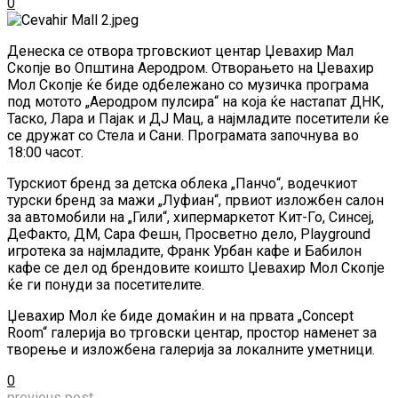
0
Денеска се отвора трговскиот центар Џевахир Мал
Скопје во Општина Аеродром. Отворањето на Џевахир
Мол Скопје ќе биде одбележано со музичка програма
под мотото „Аеродром пулсира“ на која ќе настапат ДНК,
Таско, Лара и Пајак и ДЈ Мац, а најмладите посетители ќе
се дружат со Стела и Сани. Програмата започнува во
18:00 часот.
Турскиот бренд за детска облека „Панчо“, водечкиот
турски бренд за мажи „Луфиан“, првиот изложбен салон
за автомобили на „Гили“, хипермаркетот Кит-Го, Синсеј,
ДеФакто, ДМ, Сара Фешн, Просветно дело, Playground
игротека за најмладите, Франк Урбан кафе и Бабилон
кафе се дел од брендовите коишто Џевахир Мол Скопје
ќе ги понуди за посетителите.
Џевахир Мол ќе биде домаќин и на првата „Concept
Room“ галерија во трговски центар, простор наменет за
творење и изложбена галерија за локалните уметници.
0
previous post