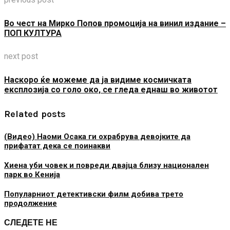
Во чест на Мирко Попов промоција на винил издание –
ПОП КУЛТУРА
next post
Наскоро ќе можеме да ја видиме космичката
експлозија со голо око, се гледа еднаш во животот
Related posts
(Видео) Наоми Осака ги охрабрува девојките да
прифатат дека се поинакви
Хиена уби човек и повреди двајца близу национален
парк во Кенија
Популарниот детективски филм добива трето
продолжение
СЛЕДЕТЕ НЕ