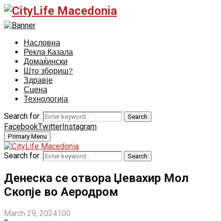
Насловна
Рекла Казала
Домаќински
Што збориш?
Здравје
Сцена
Технологија
Search for:
Search
Facebook
Twitter
Instagram
Primary Menu
Search for:
Search
Денеска се отвора Џевахир Мол
Скопје во Аеродром
March 29, 2024
100