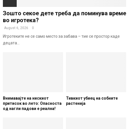
Зошто секое дете треба да поминува време
во игротека?
August 6, 2026
0
Игротеките не се само место за забава – тие се простор каде
децата...
Внимавајте на нискиот
Тивкиот убиец на собните
притисок во лето: Опасноста
растенија
од нагли падови е реална!