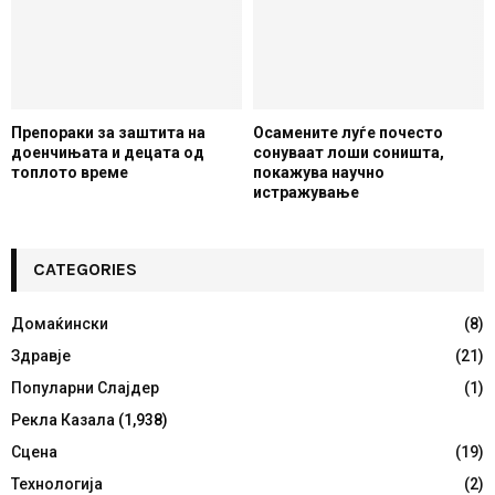
Препораки за заштита на
Осамените луѓе почесто
доенчињата и децата од
сонуваат лоши соништа,
топлото време
покажува научно
истражување
CATEGORIES
Домаќински
(8)
Здравје
(21)
Популарни Слајдер
(1)
Рекла Казала
(1,938)
Сцена
(19)
Технологија
(2)