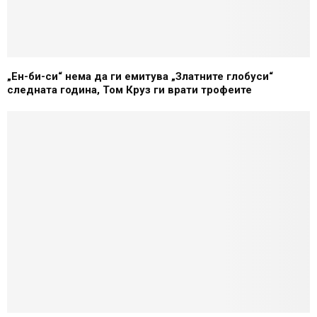
„Ен-би-си“ нема да ги емитува „Златните глобуси“
следната година, Том Круз ги врати трофеите