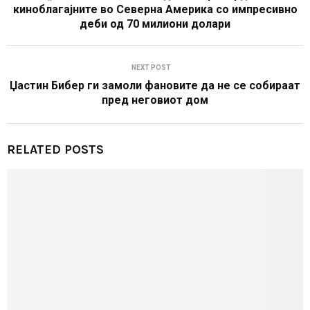
киноблагајните во Северна Америка со импресивно
деби од 70 милиони долари
NEXT POST
Џaстин Бибер ги замоли фановите да не се собираат
пред неговиот дом
RELATED POSTS