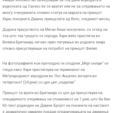
војвотката од Сасекс ќе се вратат или не за откривањето на
E
многу очекуваната спомен-статуа на мајката на принцот
Хари, покојната Дијана, принцезата од Велс, следниот месец.
N
Додека присуството на Меган беше исклучено, со оглед на
U
тоа што таа тукушто се породи, Хари веќе пристигна во
Велика Британија, негово прво патување во родната земја
откако присуствуваше на погребот на принцот Филип.
На фотографиите кои претходно ги сподели „Мејл онлајн“ се
гледа како Хари пристигнува на терминалот на
Меѓународниот аеродром во Лос Анџелес вечерта во
четвртокот (24 јуни) со црн џип „кадилак“.
Принцот се врати во Британија со цел да присуствува на
специјалното откривање на споменикот на 1 јули, што би бил
60-тиот роденден на Дијана. Бројот на поканети на настанот
е драматично намален поради ограничувањата на движење