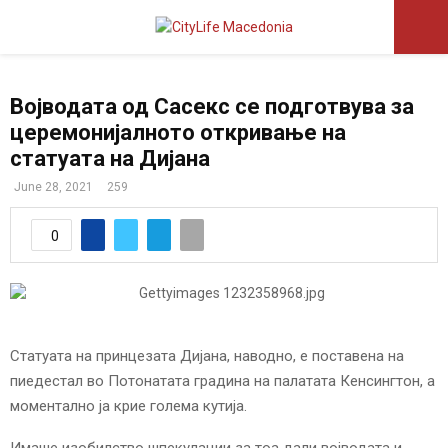
P
Војводата од Сасекс се подготвува за
R
церемонијалното откривање на
статуата на Дијана
I
June 28, 2021
259
M
0
A
R
Статуата на принцезата Дијана, наводно, е поставена на
Y
пиедестал во Потонатата градина на палатата Кенсингтон, а
моментално ја крие голема кутија.
M
Имаше изобилство шпекулации за тоа дали војводата и