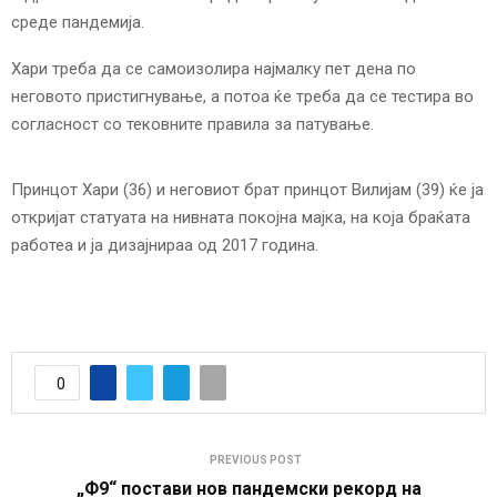
среде пандемија.
Хари треба да се самоизолира најмалку пет дена по
неговото пристигнување, а потоа ќе треба да се тестира во
согласност со тековните правила за патување.
Принцот Хари (36) и неговиот брат принцот Вилијам (39) ќе ја
откријат статуата на нивната покојна мајка, на која браќата
работеа и ја дизајнираа од 2017 година.
0
PREVIOUS POST
„Ф9“ постави нов пандемски рекорд на