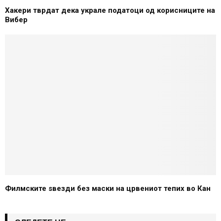
Хакери тврдат дека украле податоци од корисниците на
Вибер
Филмските sвезди без маски на црвениот тепих во Кан