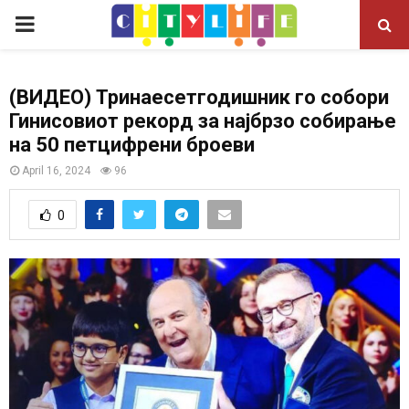
P
R
(ВИДЕО) Тринаесетгодишник го собори
Гинисовиот рекорд за најбрзо собирање
I
на 50 петцифрени броеви
M
April 16, 2024
96
0
A
R
Y
M