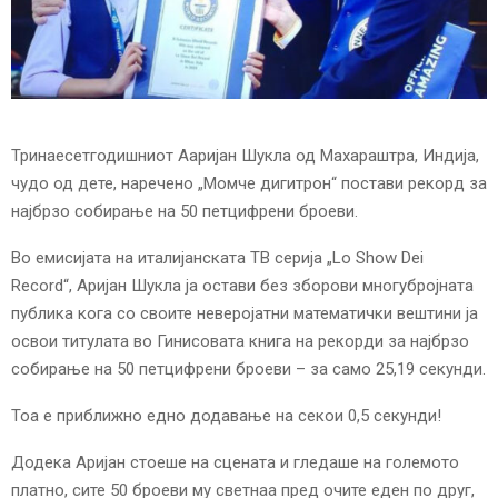
E
N
U
Тринаесетгодишниот Ааријан Шукла од Махараштра, Индија,
чудо од дете, наречено „Момче дигитрон“ постави рекорд за
најбрзо собирање на 50 петцифрени броеви.
Во емисијата на италијанската ТВ серија „Lo Show Dei
Record“, Аријан Шукла ја остави без зборови многубројната
публика кога со своите неверојатни математички вештини ја
освои титулата во Гинисовата книга на рекорди за најбрзо
собирање на 50 петцифрени броеви – за само 25,19 секунди.
Тоа е приближно едно додавање на секои 0,5 секунди!
Додека Аријан стоеше на сцената и гледаше на големото
платно, сите 50 броеви му светнаа пред очите еден по друг,