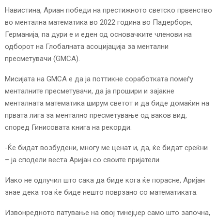
Навистина, Ариан победи на престижното светско првенство
во ментална математика во 2022 година во Падерборн,
Германија, па дури е и еден од основачките членови на
одборот на Глобалната асоцијација за ментални
пресметувачи (GMCA).
Мисијата на GMCA е да ја поттикне соработката помеѓу
менталните пресметувачи, да ја прошири и зајакне
менталната математика ширум светот и да биде домаќин на
првата лига за ментално пресметување од ваков вид,
според Гинисовата книга на рекорди.
-Ќе бидат возбудени, многу ме ценат и, да, ќе бидат среќни
– ја сподели веста Аријан со своите пријатели.
Иако не одлучил што сака да биде кога ќе порасне, Аријан
знае дека тоа ќе биде нешто поврзано со математиката.
Извонредното патување на овој тинејџер само што започна,