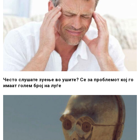
Често слушате зуење во ушите? Се за проблемот кој го
имаат голем број на луѓе