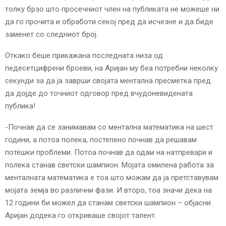
толку брзо што просечниот член на публиката не можеше ни
да го прочита и обработи секој пред да исчезне и да биде
заменет со следниот број.
Откако беше прикажана последната низа од
педесетцифрени броеви, на Аријан му беа потребни неколку
секунди за да ја заврши својата ментална пресметка пред
да дојде до точниот одговор пред вчудоневидената
публика!
-Почнав да се занимавам со ментална математика на шест
години, а потоа полека, постепено почнав да решавам
потешки проблеми. Потоа почнав да одам на натпревари и
полека станав светски шампион. Мојата омилена работа за
менталната математика е тоа што можам да ја претставувам
мојата земја во различни фази. И второ, тоа значи дека на
12 години би можел да станам светски шампион – објасни
Аријан додека го откриваше својот талент.