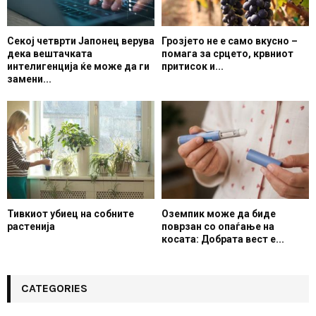
Секој четврти Јапонец верува
Грозјето не е само вкусно –
дека вештачката
помага за срцето, крвниот
интелигенција ќе може да ги
притисок и...
замени...
Тивкиот убиец на собните
Оземпик може да биде
растенија
поврзан со опаѓање на
косата: Добрата вест е...
CATEGORIES