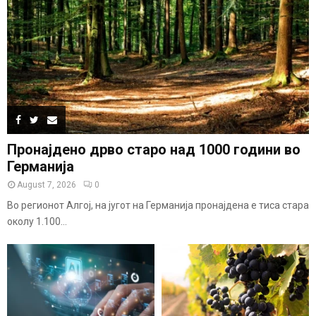
Пронајдено дрво старо над 1000 години во
Германија
August 7, 2026
0
Во регионот Алгој, на југот на Германија пронајдена е тиса стара
околу 1.100...