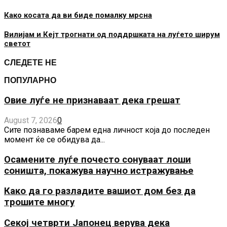
Како косата да ви биде помалку мрсна
Вилијам и Кејт трогнати од поддршката на луѓето ширум
светот
СЛЕДЕТЕ НЕ
ПОПУЛАРНО
Овие луѓе не признаваат дека грешат
August 7, 2026
0
Сите познаваме барем една личност која до последен
момент ќе се обидува да...
Осамените луѓе почесто сонуваат лоши
соништа, покажува научно истражување
Како да го разладите вашиот дом без да
трошите многу
Секој четврти Јапонец верува дека