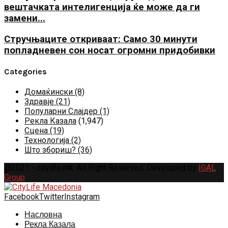
вештачката интелигенција ќе може да ги
замени...
Стручњаците откриваат: Само 30 минути
попладневен сон носат огромни придобивки
Categories
Домаќински
(8)
Здравје
(21)
Популарни Слајдер
(1)
Рекла Казала
(1,947)
Сцена
(19)
Технологија
(2)
Што збориш?
(36)
@2021 - citylife.mk. All Right Reserved. Developed by
IGAL
Group
Facebook
Twitter
Instagram
Насловна
Рекла Казала