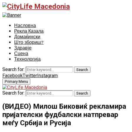
Насловна
Рекла Казала
Домаќински
Што збориш?
Здравје
Сцена
Технологија
Search for:
Search
Facebook
Twitter
Instagram
Primary Menu
Search for:
Search
(ВИДЕО) Милош Биковиќ рекламира
пријателски фудбалски натпревар
меѓу Србија и Русија