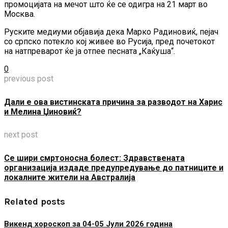
промоцијата на мечот што ќе се одигра на 21 март во
Москва.
Руските медиуми објавија дека Марко Радиновиќ, пејач
со српско потекло кој живее во Русија, пред почетокот
на натпреварот ќе ја отпее песната „Каќуша“.
0
previous post
Дали е ова вистинската причина за разводот на Харис
и Мелина Џиновиќ?
next post
Се шири смртоносна болест: Здравствената
организација издаде предупредување до патниците и
локалните жители на Австралија
Related posts
Викенд хороскоп за 04-05 Јули 2026 година