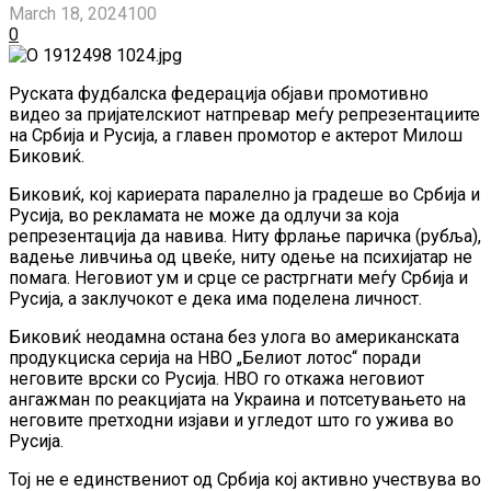
March 18, 2024
100
0
Руската фудбалска федерација објави промотивно
видео за пријателскиот натпревар меѓу репрезентациите
на Србија и Русија, а главен промотор е актерот Милош
Биковиќ.
Биковиќ, кој кариерата паралелно ја градеше во Србија и
Русија, во рекламата не може да одлучи за која
репрезентација да навива. Ниту фрлање паричка (рубља),
вадење ливчиња од цвеќе, ниту одење на психијатар не
помага. Неговиот ум и срце се растргнати меѓу Србија и
Русија, а заклучокот е дека има поделена личност.
Биковиќ неодамна остана без улога во американската
продукциска серија на HBO „Белиот лотос“ поради
неговите врски со Русија. HBO го откажа неговиот
ангажман по реакцијата на Украина и потсетувањето на
неговите претходни изјави и угледот што го ужива во
Русија.
Тој не е единствениот од Србија кој активно учествува во