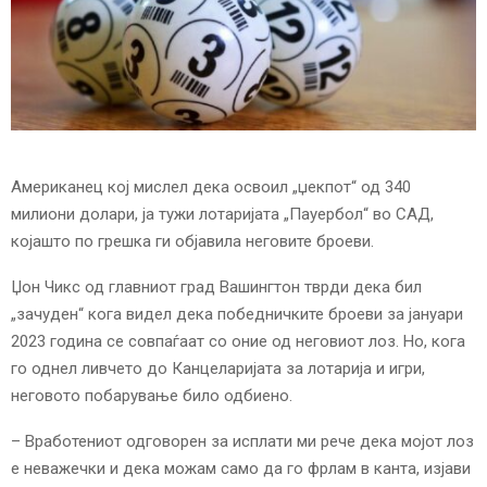
E
N
U
Американец кој мислел дека освоил „џекпот“ од 340
милиони долари, ја тужи лотаријата „Пауербол“ во САД,
којашто по грешка ги објавила неговите броеви.
Џон Чикс од главниот град Вашингтон тврди дека бил
„зачуден“ кога видел дека победничките броеви за јануари
2023 година се совпаѓаат со оние од неговиот лоз. Но, кога
го однел ливчето до Канцеларијата за лотарија и игри,
неговото побарување било одбиено.
– Вработениот одговорен за исплати ми рече дека мојот лоз
е неважечки и дека можам само да го фрлам в канта, изјави