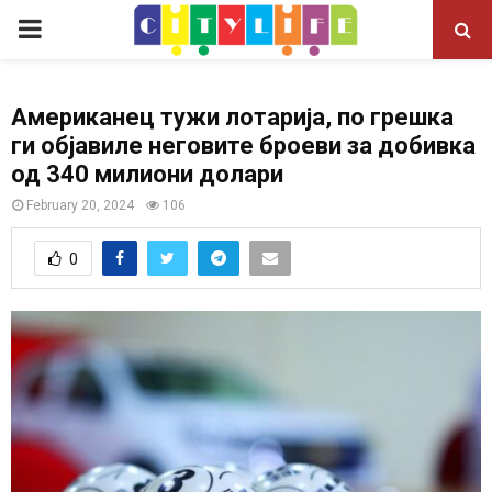
P
R
Американец тужи лотарија, по грешка
ги објавиле неговите броеви за добивка
I
од 340 милиони долари
M
February 20, 2024
106
0
A
R
Y
M