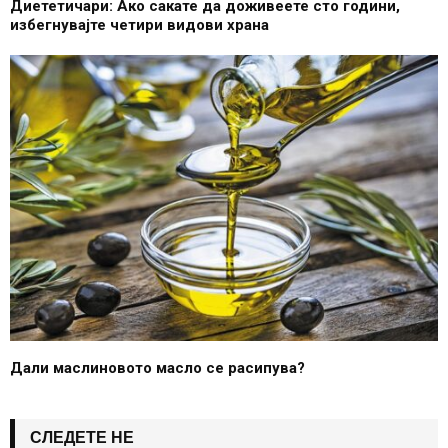
Диететичари: Ако сакате да доживеете сто години,
избегнувајте четири видови храна
Дали маслиновото масло се расипува?
СЛЕДЕТЕ НЕ