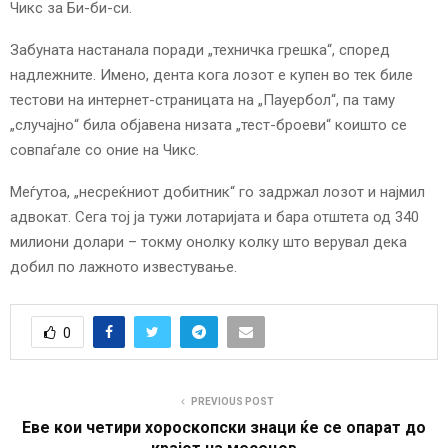
Чикс за Би-би-си.
Забуната настанала поради „техничка грешка“, според
надлежните. Имено, дента кога лозот е купен во тек биле
тестови на интернет-страницата на „Пауербол“, па таму
„случајно“ била објавена низата „тест-броеви“ коишто се
совпаѓале со оние на Чикс.
Меѓутоа, „несреќниот добитник“ го задржал лозот и најмил
адвокат. Сега тој ја тужи лотаријата и бара отштета од 340
милиони долари – токму онолку колку што верувал дека
добил по лажното известување.
0
PREVIOUS POST
Еве кои четири хороскопски знаци ќе се опарат до