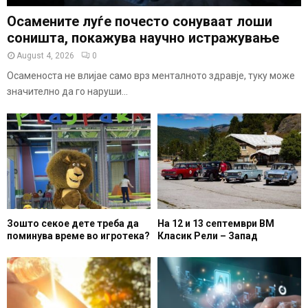
Осамените луѓе почесто сонуваат лоши
соништа, покажува научно истражување
August 4, 2026
0
Осаменоста не влијае само врз менталното здравје, туку може
значително да го наруши...
Зошто секое дете треба да
На 12 и 13 септември ВМ
поминува време во игротека?
Класик Рели – Запад