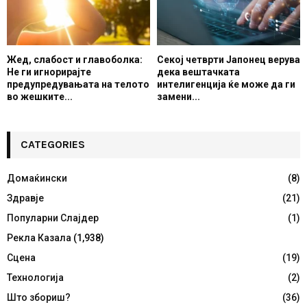
Жед, слабост и главоболка:
Секој четврти Јапонец верува
Не ги игнорирајте
дека вештачката
предупредувањата на телото
интелигенција ќе може да ги
во жешките...
замени...
CATEGORIES
Домаќински
(8)
Здравје
(21)
Популарни Слајдер
(1)
Рекла Казала
(1,938)
Сцена
(19)
Технологија
(2)
Што збориш?
(36)