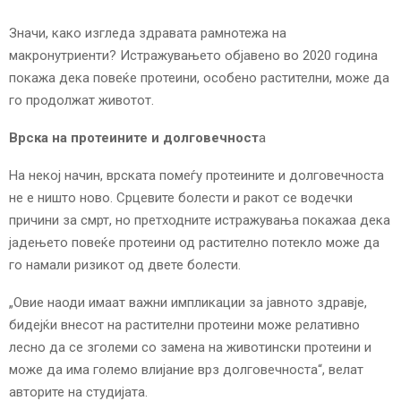
Значи, како изгледа здравата рамнотежа на
макронутриенти? Истражувањето објавено во 2020 година
покажа дека повеќе протеини, особено растителни, може да
го продолжат животот.
Врска на протеините и долговечност
а
На некој начин, врската помеѓу протеините и долговечноста
не е ништо ново. Срцевите болести и ракот се водечки
причини за смрт, но претходните истражувања покажаа дека
јадењето повеќе протеини од растително потекло може да
го намали ризикот од двете болести.
„Овие наоди имаат важни импликации за јавното здравје,
бидејќи внесот на растителни протеини може релативно
лесно да се зголеми со замена на животински протеини и
може да има големо влијание врз долговечноста“, велат
авторите на студијата.