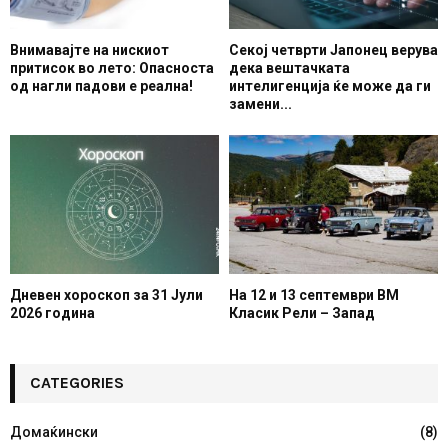
Внимавајте на нискиот
Секој четврти Јапонец верува
притисок во лето: Опасноста
дека вештачката
од нагли падови е реална!
интелигенција ќе може да ги
замени...
Дневен хороскоп за 31 Јули
На 12 и 13 септември ВМ
2026 година
Класик Рели – Запад
CATEGORIES
Домаќински
(8)