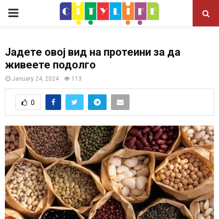
P
R
Јадете овој вид на протеини за да
живеете подолго
I
January 24, 2024
113
M
0
A
R
Y
M