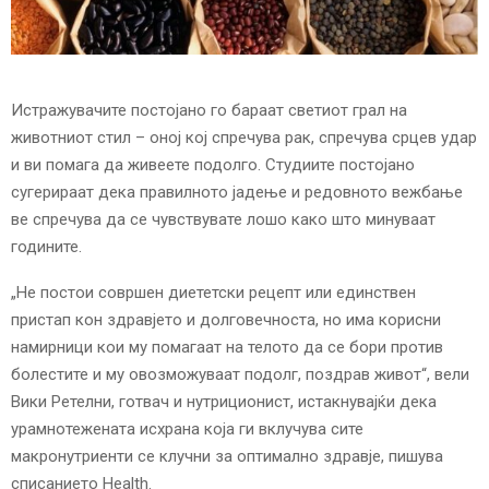
E
N
Истражувачите постојано го бараат светиот грал на
U
животниот стил – оној кој спречува рак, спречува срцев удар
и ви помага да живеете подолго. Студиите постојано
сугерираат дека правилното јадење и редовното вежбање
ве спречува да се чувствувате лошо како што минуваат
годините.
„Не постои совршен диететски рецепт или единствен
пристап кон здравјето и долговечноста, но има корисни
намирници кои му помагаат на телото да се бори против
болестите и му овозможуваат подолг, поздрав живот“, вели
Вики Ретелни, готвач и нутриционист, истакнувајќи дека
урамнотежената исхрана која ги вклучува сите
макронутриенти се клучни за оптимално здравје, пишува
списанието Health.