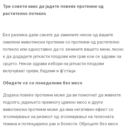
Три совети како да јадете повеќе протеини од
растително потекло
Без разлика дали сакате да замените некои од вашите
омилени животински протеини со протеини од растително
потекло или едноставно да го зачините вашето мени, лесно
е да додадете јаткасти плодови или грав кои се здрави за
срцето. Некои здрави избори на јаткасти плодови
вклучуваат ореви, бадеми и ф’стаци.
Обидете се со понеделник без месо
Додека повеќе протеини може да ви помогнат да живеете
подолго, јадењето премногу црвено месо и други
животински протеини може да има негативен ефект со
зголемување на ризикот од зголемување на телесната
тежина и потенцијално рак и болести. Оброците без месо