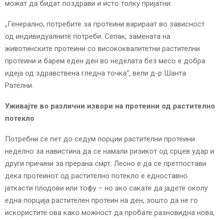
можат да бидат поздрави и исто толку пријатни.
„Генерално, потребите за протеини варираат во зависност
од индивидуалните потреби. Сепак, замената на
животинските протеини со висококвалитетни растителни
протеини и барем еден ден во неделата без месо е добра
идеја од здравствена гледна точка“, вели д-р Шанта
Рателни.
Уживајте во различни извори на протеини од растително
потекло
Потребни се пет до седум порции растителни протеини
неделно за навистина да се намали ризикот од срцев удар и
други причини за прерана смрт. Лесно е да се претпостави
дека протеинот од растително потекло е едноставно
јаткасти плодови или тофу – но ако сакате да јадете околу
една порција растителен протеин на ден, зошто да не го
искористите ова како можност да пробате разновидна нова,