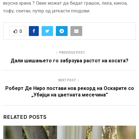
вкусна храна ? Овие можат да бидат грашок, леќа, киноа,
тофу, сеитан, путер од јаткасти плодови.
0
PREVIOUS POST
Дали шишањето го забрзува растот на косата?
NEXT POST
Роберт Де Ниро постави нов рекорд на Оскарите со
„Убијци на цветната месечина”
RELATED POSTS