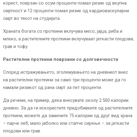
корист, поврзан со осум проценти помал ризик од вкупна
смртност и 12 проценти помал ризик од кардиоваскуларни
смрт во текот на студијата.
Храната богата со протеини вклучува месо, јајца, риба и
млеко, а растителните протеини вклучуваат јаткасти плодови,
грав и тофу.
Растителни протеини поврзани со долговечноста
Според истражувањето, зголемувањето на дневниот внес
на растителни протеини за само три проценти може да го
намали ризикот од рана смрт за пет проценти.
Да речеме, на пример, дека внесувате околу 2.500 калории
дневно. За да ги искористите придобивките од растителните
протеини, можете да замените 75 калории од друг вид храна
– парче леб, мало јаболко или стапче сирење – за јаткасти
плодови или грав.