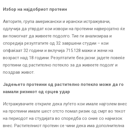
Избор на најдобриот протеин
Авторите, група американски и ирански истражувачи,
одлучија да утврдат кои извори на протеини најверојатно ќе
ви помогнат да живеете подолго. Тие ги анализираа и
споредија резултатите од 32 завршени студии – кои
опфаќаат 32 години и вклучија 715.128 мажи и жени на
возраст над 18 години. Резултатите беа јасни: јадете повеќе
протеини од растително потекло за да живеете подолг и
поздрав живот.
Јадењето протеини од растително потекло може да го
намали ризикот од срцев удар
Истражувачите откриле дека луѓето кои имале најголем внес
на протеини имале шест отсто помал ризик од смрт во текот
на периодот на студијата во споредба со оние со најнизок
внес. Растителниот протеин се чини дека има дополнителна