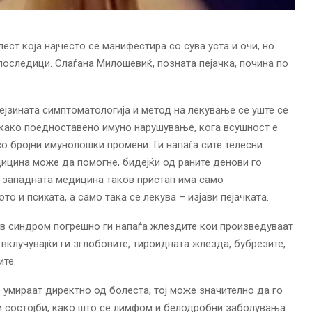
ст која најчесто се манифестира со сува уста и очи, но
последици. Слаѓана Милошевиќ, позната пејачка, почина по
Нејзината симптоматологија и метод на лекување се уште се
а како поедноставено имуно нарушување, кога всушност е
со бројни имунолошки промени. Ги напаѓа сите телесни
ицина може да помогне, бидејќи од раните денови го
о западната медицина таков пристап има само
о и психата, а само така се лекува – изјави пејачката.
в синдром погрешно ги напаѓа жлездите кои произведуваат
, вклучувајќи ги зглобовите, тироидната жлезда, бубрезите,
ите.
 умираат директно од болеста, тој може значително да го
и состојби, како што се лимфом и белодробни заболувања.