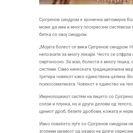
Сјогренов синдром е хронична автоимуна боле
може да има и многу посериозни системски 
битка со овој синдром.
„Мојата болест се вика Сјегренов синдром. 
непознати за многу лекари. Често се отфрл
смртоносно. За жал, болеста е многу тешка, 
системи. Само кинеската традиционална мед
третира човекот како единствена целина. В
психосоматиката. Човекот е единство на телот
Имунолошкиот систем на лицето со Сјогрено
солзи и плунка, но и други делови од телото
црниот дроб, белите дробови, кожата и нерв
Иако повеќето луѓе со Сјогренов синдром не
зголеми ризикот од развој на други сериозн