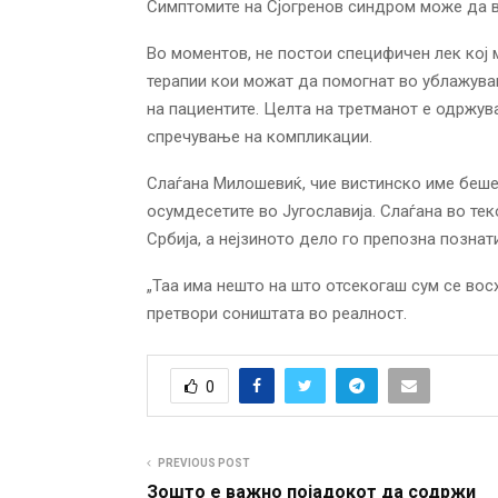
Симптомите на Сјогренов синдром може да в
Во моментов, не постои специфичен лек кој 
терапии кои можат да помогнат во ублажува
на пациентите. Целта на третманот е одржув
спречување на компликации.
Слаѓана Милошевиќ, чие вистинско име беше
осумдесетите во Југославија. Слаѓана во те
Србија, а нејзиното дело го препозна познат
„Таа има нешто на што отсекогаш сум се восх
претвори соништата во реалност.
0
PREVIOUS POST
Зошто е важно појадокот да содржи