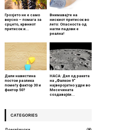
Грозјето не е само
Внимавајте на
вкусно – помага за
нискиот притисок во
срцето, крвниот
лето: Опасноста од
притисок и...
нагли падови е
реална!
Дали навистина
НАСА: Дел од ракета
постои разлика
на „Фалкон 9“
помеѓу фактор 30 и
најверојатно удри во
фактор 50?
Месечината
создавајќи...
CATEGORIES
Домаќински
(8)