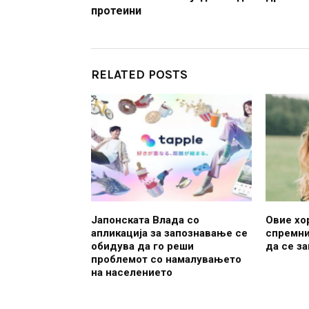
протеини
RELATED POSTS
Јапонската Влада со
Овие хо
апликација за запознавање се
спремни
обидува да го реши
да се з
проблемот со намалувањето
на населението