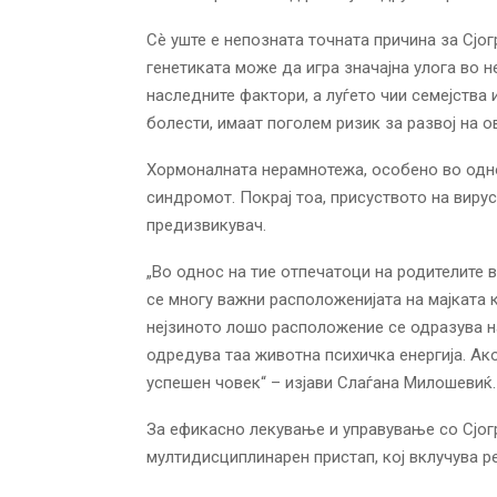
Сè уште е непозната точната причина за Сј
генетиката може да игра значајна улога во н
наследните фактори, а луѓето чии семејства 
болести, имаат поголем ризик за развој на о
Хормоналната нерамнотежа, особено во одно
синдромот. Покрај тоа, присуството на виру
предизвикувач.
„Во однос на тие отпечатоци на родителите в
се многу важни расположенијата на мајката ко
нејзиното лошо расположение се одразува на 
одредува таа животна психичка енергија. Ак
успешен човек“ – изјави Слаѓана Милошевиќ.
За ефикасно лекување и управување со Сјог
мултидисциплинарен пристап, кој вклучува р