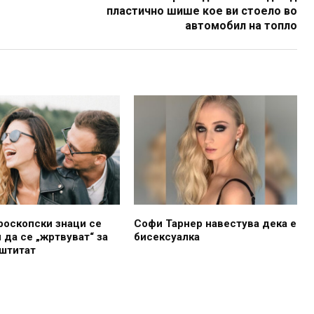
пластично шише кое ви стоело во
автомобил на топло
роскопски знаци се
Софи Тарнер навестува дека е
 да се „жртвуват“ за
бисексуалка
аштитат