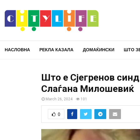
НАСЛОВНА
РЕКЛА КАЗАЛА
ДОМАЌИНСКИ
ШТО З
Што е Сјегренов синд
Слаѓана Милошевиќ
March 26, 2024
101
0