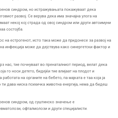
огренов синдром, но истражувањата покажуваат дека
еговиот развој. Се верува дека има значајна улога на
имаат некој кој страда од овој синдром или други автоимуни
ваа состојба.
с на естрогенот, исто така може да придонесе за развој на
сна инфекција може да дејствува како синергетски фактор и
рз нас, тие почнуваат во пренаталниот период, велат дека
ја го носи детето, бидејќи тие влијаат на плодот и
работата на органите на бебето, па мајката е таа која ја
о ти дава ниска психичка животна енергија, нема да бидеш
ренов синдром, од суштинско значење е
евматолози, офталмолози и други специјалисти.