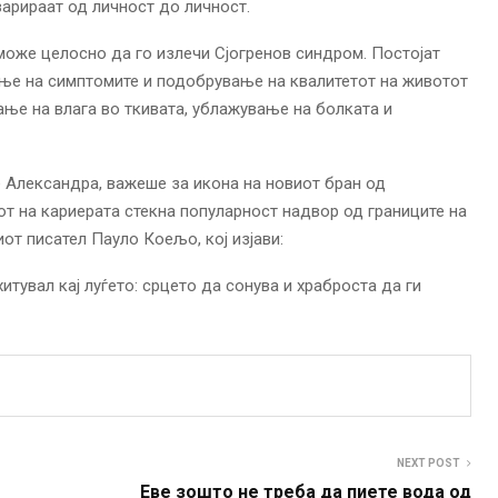
арираат од личност до личност.
може целосно да го излечи Сјогренов синдром. Постојат
ње на симптомите и подобрување на квалитетот на животот
ање на влага во ткивата, ублажување на болката и
 Александра, важеше за икона на новиот бран од
кот на кариерата стекна популарност надвор од границите на
иот писател Пауло Коељо, кој изјави:
итувал кај луѓето: срцето да сонува и храброста да ги
NEXT POST
Еве зошто не треба да пиете вода од