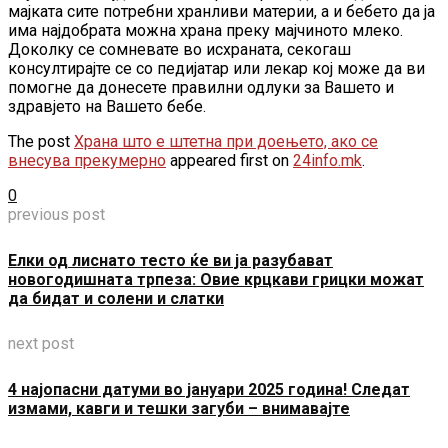
мајката сите потребни хранливи материи, а и бебето да ја
има најдобрата можна храна преку мајчиното млеко.
Доколку се сомневате во исхраната, секогаш
консултирајте се со педијатар или лекар кој може да ви
помогне да донесете правилни одлуки за Вашето и
здравјето на Вашето бебе.
The post
Храна што е штетна при доењето, ако се
внесува прекумерно
appeared first on
24info.mk
.
0
previous post
Елки од лиснато тесто ќе ви ја разубават
новогодишната трпеза: Овие крцкави грицки можат
да бидат и солени и слатки
next post
4 најопасни датуми во јануари 2025 година! Следат
измами, кавги и тешки загуби – внимавајте