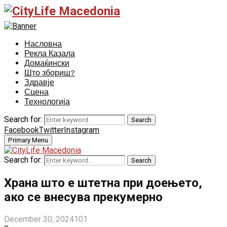
Насловна
Рекла Казала
Домаќински
Што збориш?
Здравје
Сцена
Технологија
Search for:
Search
Facebook
Twitter
Instagram
Primary Menu
Search for:
Search
Храна што е штетна при доењето,
ако се внесува прекумерно
December 30, 2024
101