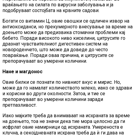
враќањето на силата по вирусни заболувања и ја
подобруваат состојбата на крвните садови.
Богати со витамин Ц, овие овошки се одличен извор на
антиоксиданси, но прекумерното внесување за време на
доењето може да предизвика стомачни проблеми кај
бебето. Поради високото ниво киселини, цитрусите го
дразнат чувствителниот дигестивен систем на
новороденчето, што може да доведе до често
повраќање. Поради оваа причина, и цитрусите се
препорачуваат во умерени количини.
Нане и магдонос
Овие билки се познати по нивниот вкус и мирис. Но,
може да го намалат количеството млеко, иако се здрави
и корисни во други околности. Затоа, и тие се
препорачуваат во умерени количини заради
претпазливост.
Иако мајките треба да внимаваат на исхраната за време
на доењето, тоа не значи дека тие мора целосно да ги
исфрлат овие намирници од исхраната. Умереноста е
клучна, а секојдневната исхрана треба да ѝ ги дава на