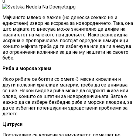
0
Мајчиното млеко е важeн (но денеска секако не и
единствен) извор на исхрана за новороденчето. Така, она
што мајката го внесува може значително да влијае на
квалитетот на млекото при доењето. Иако разновидна
исхрана е препорачлива, постојат одредени намирници
коишто мајката треба да ги избегнува или да ги внесува
во ограничени количини за да не му наштети на своето
бебе.
Риба и морска храна
Иако рибите се богати со омега-3 масни киселини и
други полезни хранливи материи, треба да се внимава
со нив. Некои видови риба може да содржат жива или
олово, коишто се штетни за новороденчињата. Затоа е
важно да се избере безбедна риба и морски плодови, за
да се избегнат потенцијални здравствени проблеми за
детето.
Цитруси
Портокалите се корисни за имунитетот, помагаат во