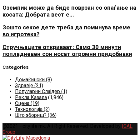
Оземпик може да биде поврзан со опаѓање на
косата: Добрата вест е...
Зошто секое дете треба да поминува време
во игротека?
Стручњаците откриваат: Само 30 минути
попладневен сон носат огромни придобивки
Categories
Домаќински
(8)
Здравје
(21)
Популарни Слајдер
(1)
Рекла Казала
(1,946)
Сцена
(19)
Технологија
(2)
Што збориш?
(36)
@2021 - citylife.mk. All Right Reserved. Developed by
IGAL
Group