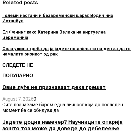
Related posts
Големи настани и безвременски шарм: Водич низ
Истанбул
Ел Фенинг како Катерина Велика на виртуелна
церемонија
Оваа ужина треба да ја јадете повеќепати на ден за да го
намалите ризикот од рак
СЛЕДЕТЕ НЕ
ПОПУЛАРНО
Овие луѓе не признаваат дека грешат
August 7, 2026
0
Сите познаваме барем една личност која до последен
момент ќе се обидува да...
Јадете доцна навечер? Научниците открија
зошто тоа може да доведе до дебелеење