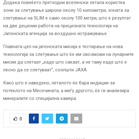
Додека повеќето претходни вселенски летала користеа
зони за слетување широки околу 10 километри, зоната за
слетување на SLIM е само околу 100 метри, што е резултат
на две децении работа на прецизната технологија на
Јапонската агенција за воздушно истражување.
Главната цел на јапонската мисија е тестирање на нова
технологија за слетување што ќе им овозможи на лунарните
мисии да слетаат „каде што сакаат, а не таму каде што е
лесно да се слетуваат“, соопшти JAXA.
Како што е наведено, леталото ќе бара индиции за
потеклото на Месечината, а меѓу другото, ќе ги анализира
минералите со специјална камера.
0