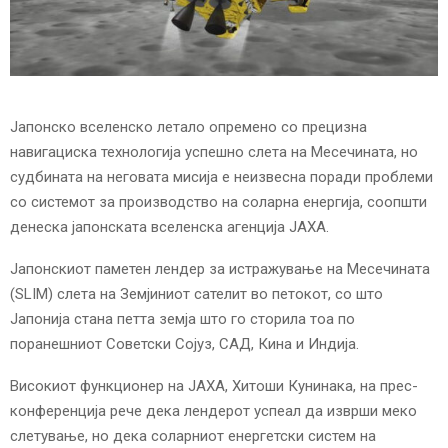
E
N
U
Јапонско вселенско летало опремено со прецизна
навигациска технологија успешно слета на Месечината, но
судбината на неговата мисија е неизвесна поради проблеми
со системот за производство на соларна енергија, соопшти
денеска јапонската вселенска агенција JAXA.
Јапонскиот паметен лендер за истражување на Месечината
(SLIM) слета на Земјиниот сателит во петокот, со што
Јапонија стана петта земја што го сторила тоа по
поранешниот Советски Сојуз, САД, Кина и Индија.
Високиот функционер на JAXA, Хитоши Кунинака, на прес-
конференција рече дека лендерот успеал да изврши меко
слетување, но дека соларниот енергетски систем на