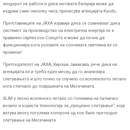
лендерот не работи и дека неговата батерија може да
издржи само неколку часа, пренесува агенцијата Kyodo,.
Претставниците на JAXA изјавија дека се сомневаат дека
системот за производство на електрична енергија не е
правилно свртен кон Сонцето и може да почне да
функционира кога условите на сончевата светлина ќе се
променат.
Претседателот на JAXA, Хироши Јамакава, рече дека на
агенцијата ќе и треба еден месец да го анализира
слетувањето и што точно се случило со вселенското летало
кога стигнало до површината на Месечината.
SLIM е лесно вселенско летало со големина на патничко
возило и користи технологија за „прецизно слетување“, која
ветува многу поголема контрола од кое било претходно
слетување на Месечината.