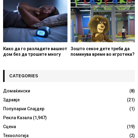
Како да го разладите вашиот
Зошто секое дете треба да
дом без да трошите многу
поминува време во игротека?
CATEGORIES
Домаќински
(8)
Здравје
(21)
Популарни Слајдер
(1)
Рекла Казала
(1,947)
Сцена
(19)
Технологија
(2)