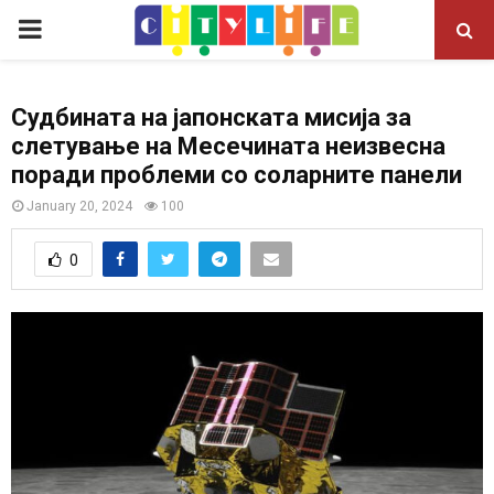
P
R
Судбината на јапонската мисија за
слетување на Месечината неизвесна
I
поради проблеми со соларните панели
M
January 20, 2024
100
0
A
R
Y
M