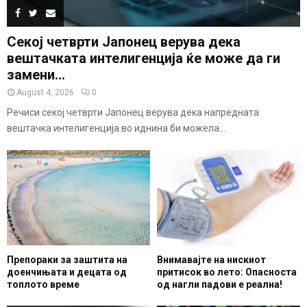
Секој четврти Јапонец верува дека
вештачката интелигенција ќе може да ги
замени...
August 4, 2026
0
Речиси секој четврти Јапонец верува дека напредната
вештачка интелигенција во иднина би можела...
Препораки за заштита на
Внимавајте на нискиот
доенчињата и децата од
притисок во лето: Опасноста
топлото време
од нагли падови е реална!