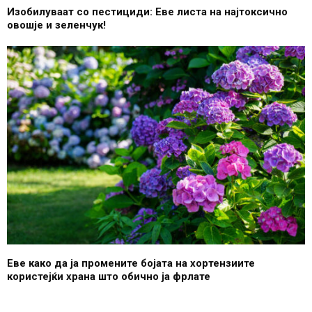
Изобилуваат со пестициди: Еве листа на најтоксично
овошје и зеленчук!
Еве како да ја промените бојата на хортензиите
користејќи храна што обично ја фрлате