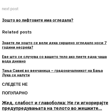
next post
Зошто во лифтовите има огледала?
Related posts
Знаете ли зошто се вели дека скршено огледало носи 7
години несреќа?
Еве што се случува со вашето тело ако пиете една чаша
вода дневно
Тања Савиќ во венчаница – градоначалникот на Бања
Лука се налути
СЛЕДЕТЕ НЕ
ПОПУЛАРНО
Жед, слабост и главоболка: Не ги игнорирајте
предупредувањата на телото во жешките...