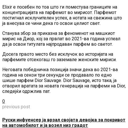
Elixir е посебен по тоа што ги поместува границите на
концентрацијата на парфемот во мирисот. Парфемот
постигнал исклучителен успех, а нотата на свежина што
ја внесува се чини дека го освои целиот свет.
Станува збор за приказна за феноменот на машкиот
мирис на Диор, кој за првпат во 2021-ва година успеал
да ја освои титулата најпродаван парфем во светот.
Досега првото место без исклучок во историјата на
парфемите отсекогаш го заземале женските мириси.
Неговата победничка позиција значи дека во 2021-ва
година на секои три секунди се продавало по едно
шише парфем Dior Sauvage. Dior Sauvage, исто така, ја
отворил вратата за новата генерација на парфеми на Dior,
следејќи одржлив пат.
0
previous post
Руски инфуенсер ја врзал својата девојка за покривот
на автомобилот и ја возел низ градот