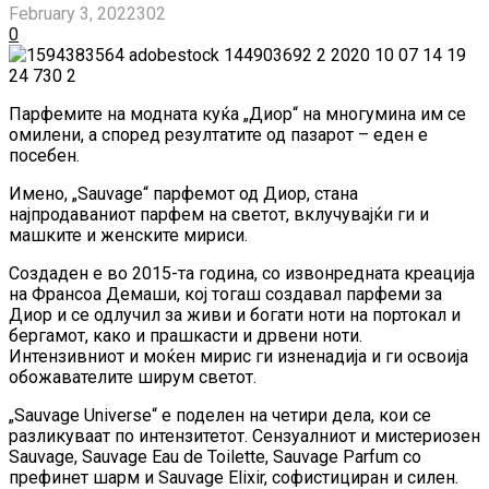
February 3, 2022
302
0
Парфемите на модната куќа „Диор“ на многумина им се
омилени, а според резултатите од пазарот – еден е
посебен.
Имено, „Sauvage“ парфемот од Диор, стана
најпродаваниот парфем на светот, вклучувајќи ги и
машките и женските мириси.
Создаден е во 2015-та година, со извонредната креација
на Франсоа Демаши, кој тогаш создавал парфеми за
Диор и се одлучил за живи и богати ноти на портокал и
бергамот, како и прашкасти и дрвени ноти.
Интензивниот и моќен мирис ги изненадија и ги освоија
обожавателите ширум светот.
„Sauvage Universe“ е поделен на четири дела, кои се
разликуваат по интензитетот. Сензуалниот и мистериозен
Sauvage, Sauvage Eau de Toilette, Sauvage Parfum со
префинет шарм и Sauvage Elixir, софистициран и силен.