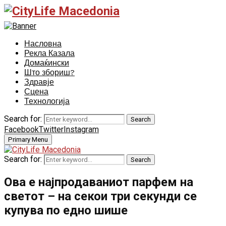
Насловна
Рекла Казала
Домаќински
Што збориш?
Здравје
Сцена
Технологија
Search for:
Search
Facebook
Twitter
Instagram
Primary Menu
Search for:
Search
Ова е најпродаваниот парфем на
светот – на секои три секунди се
купува по едно шише