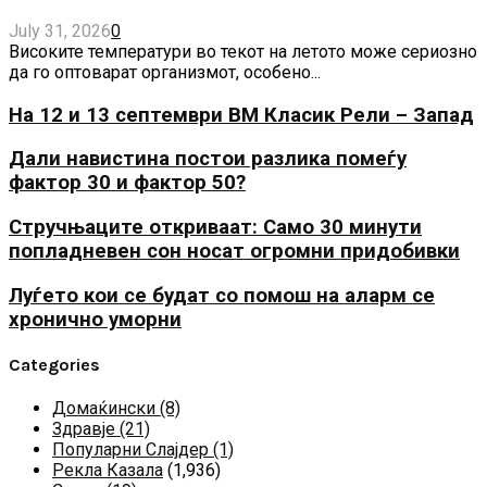
July 31, 2026
0
Високите температури во текот на летото може сериозно
да го оптоварат организмот, особено...
На 12 и 13 септември ВМ Класик Рели – Запад
Дали навистина постои разлика помеѓу
фактор 30 и фактор 50?
Стручњаците откриваат: Само 30 минути
попладневен сон носат огромни придобивки
Луѓето кои се будат со помош на аларм се
хронично уморни
Categories
Домаќински
(8)
Здравје
(21)
Популарни Слајдер
(1)
Рекла Казала
(1,936)