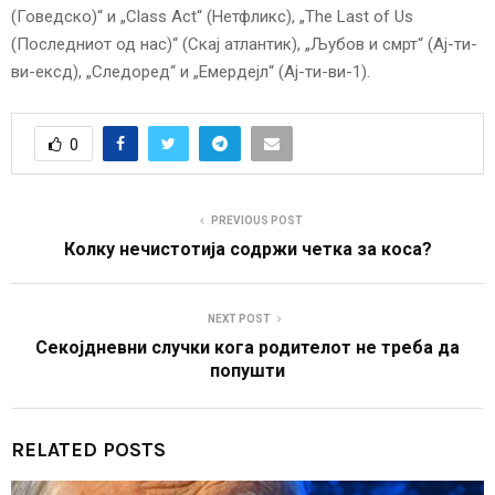
(Говедско)“ и „Class Act“ (Нетфликс), „The Last of Us
(Последниот од нас)“ (Скај атлантик), „Љубов и смрт“ (Ај-ти-
ви-ексд), „Следоред“ и „Емердејл“ (Ај-ти-ви-1).
0
PREVIOUS POST
Колку нечистотија содржи четка за коса?
NEXT POST
Секојдневни случки кога родителот не треба да
попушти
RELATED POSTS