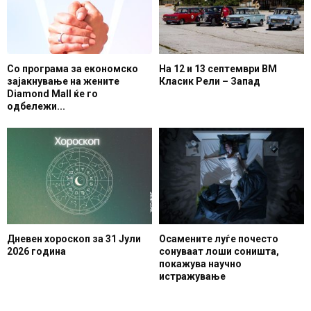
Со програма за економско
На 12 и 13 септември ВМ
зајакнување на жените
Класик Рели – Запад
Diamond Mall ќе го
одбележи...
Дневен хороскоп за 31 Јули
Осамените луѓе почесто
2026 година
сонуваат лоши соништа,
покажува научно
истражување