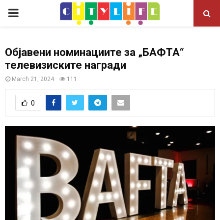
P
R
Објавени номинациите за „БАФТА“
телевизиските награди
I
March 21, 2024
111
M
0
A
R
Y
M