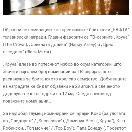
E
N
Објавени се номинациите за престижните британски „БАФТА“
U
телевизиски награди. Главни фаворити се ТВ-сериите „Круна“
(The Crown), „Среќната долина“ (Happy Valley) и „Црно
огледало“ (Black Mirror).
„Круна“ влезе во потесниот избор во осум категории, што
значи и најголем број номинации за ТВ-серијата што
раскажува за британското кралско семејство. Добитниците
на наградите ќе бидат објавени на 28 април, а свеченото
доделување ќе се одржи на 12 мај. Следат некои од
поважните номинации…
За најдобар глумец номинирани се: Брајан Кокс (за улогата
во „Следоред“ / „Succession“), Доминик Вест („Круна“), Кејн
Робинсон, „Топ момче“ / „Top Boy”), Папа Есиеду („Проектот