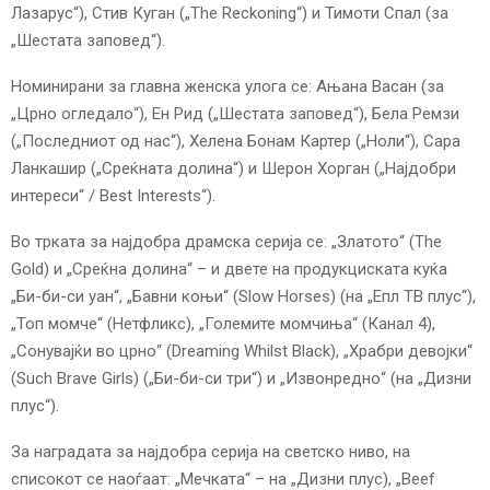
Лазарус“), Стив Куган („The Reckoning“) и Тимоти Спал (за
„Шестата заповед“).
Номинирани за главна женска улога се: Ањана Васан (за
„Црно огледало“), Ен Рид („Шестата заповед“), Бела Ремзи
(„Последниот од нас“), Хелена Бонам Картер („Ноли“), Сара
Ланкашир („Среќната долина“) и Шерон Хорган („Најдобри
интереси“ / Best Interests“).
Во трката за најдобра драмска серија се: „Златото“ (The
Gold) и „Среќна долина“ – и двете на продукциската куќа
„Би-би-си уан“, „Бавни коњи“ (Slow Horses) (на „Епл ТВ плус“),
„Топ момче“ (Нетфликс), „Големите момчиња“ (Канал 4),
„Сонувајќи во црно“ (Dreaming Whilst Black), „Храбри девојки“
(Such Brave Girls) („Би-би-си три“) и „Извонредно“ (на „Дизни
плус“).
За наградата за најдобра серија на светско ниво, на
списокот се наоѓаат: „Мечката“ – на „Дизни плус), „Beef