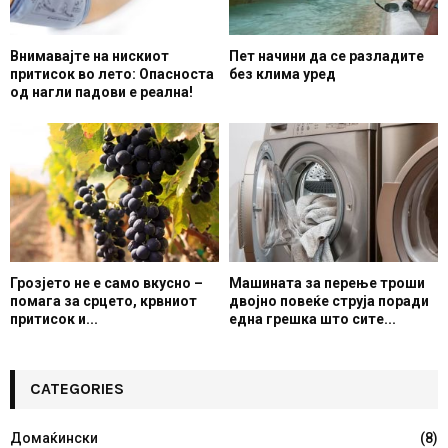
Внимавајте на нискиот
Пет начини да се разладите
притисок во лето: Опасноста
без клима уред
од нагли падови е реална!
Грозјето не е само вкусно –
Машината за перење троши
помага за срцето, крвниот
двојно повеќе струја поради
притисок и...
една грешка што сите...
CATEGORIES
Домаќински
(8)