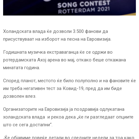
E
N
Холандската влада ќе дозволи 3.500 фанови да
U
присуствуваат на изборот на песна на Евровизија.
Годишната музичка екстраваганца ќе се одржи во
ротердамската Ахој арена во мај, откако беше откажана
минатата година.
Според планот, местото ќе било полуполно и на фановите ќе
им треба негативен тест за Ковид-19, пред да им биде
дозволен влез.
Организаторите на Евровизија ја поздравија одлукатана
холандската влада и рекоа дека „ќе ги разгледаат опциите
што се сега достапни“.
„Ќе објавиме повеќе детали во следните недели за тоа како