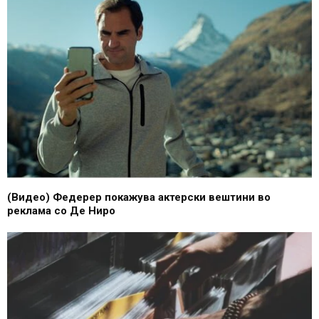
(Видео) Фeдерер покажува актерски вештини во
реклама со Де Ниро