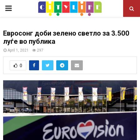
P
R
Евросонг доби зелено светло за 3.500
луѓе во публика
I
April 1, 2021
297
M
0
A
R
Y
M