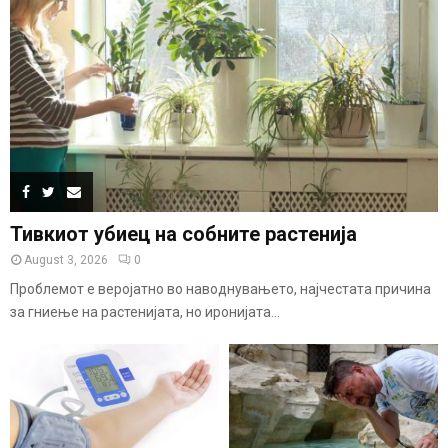
Тивкиот убиец на собните растенија
August 3, 2026
0
Проблемот е веројатно во наводнувањето, најчестата причина
за гниење на растенијата, но иронијата...