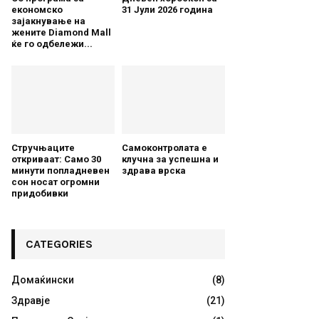
економско
31 Јули 2026 година
зајакнување на
жените Diamond Mall
ќе го одбележи...
Стручњаците
Самоконтролата е
откриваат: Само 30
клучна за успешна и
минути попладневен
здрава врска
сон носат огромни
придобивки
CATEGORIES
Домаќински
(8)
Здравје
(21)