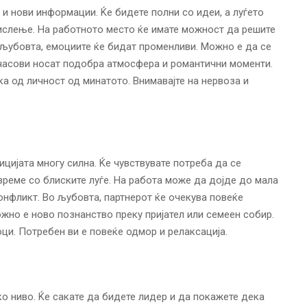
и нови информации. Ќе бидете полни со идеи, а луѓето
мислење. На работното место ќе имате можност да решите
 љубовта, емоциите ќе бидат променливи. Можно е да се
 часови носат подобра атмосфера и романтични моменти.
а од личност од минатото. Внимавајте на нервоза и
ицијата многу силна. Ќе чувствувате потреба да се
време со блиските луѓе. На работа може да дојде до мала
конфликт. Во љубовта, партнерот ќе очекува повеќе
жно е ново познанство преку пријател или семеен собир.
ци. Потребен ви е повеќе одмор и релаксација.
о ниво. Ќе сакате да бидете лидер и да покажете дека