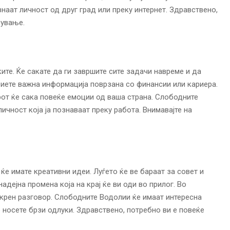
аат личност од друг град или преку интернет. Здравствено,
рување.
ите. Ќе сакате да ги завршите сите задачи навреме и да
иете важна информација поврзана со финансии или кариера.
рот ќе сака повеќе емоции од ваша страна. Слободните
чност која ја познаваат преку работа. Внимавајте на
ќе имате креативни идеи. Луѓето ќе ве бараат за совет и
адејна промена која на крај ќе ви оди во прилог. Во
скрен разговор. Слободните Водолии ќе имаат интересна
 носете брзи одлуки. Здравствено, потребно ви е повеќе