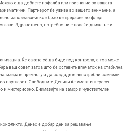
. Можно е да добиете пофалба или признание за вашата
харизматични. Партнерот ќе ужива во вашето внимание, а
есно запознавање кое брзо ќе прерасне во флерт.
доглави. Здравствено, потребно ви е повеќе движење и
анизација. Ќе сакате сè да биде под контрола, а тоа може
обара ваш совет затоа што ќе оставите впечаток на стабилна
анализирате премногу и да создадете непотребни сомнежи.
 со партнерот. Слободните Девици ќе имаат интересен
о и мистериозно. Внимавајте на замор и чувствителен
е конфликти. Денес е добар ден за решавање