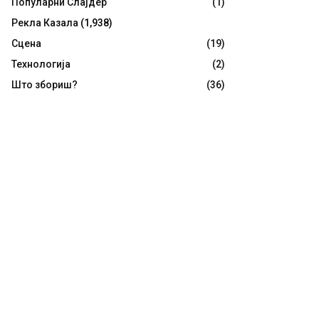
Популарни Слајдер
(1)
Рекла Казала
(1,938)
Сцена
(19)
Технологија
(2)
Што збориш?
(36)