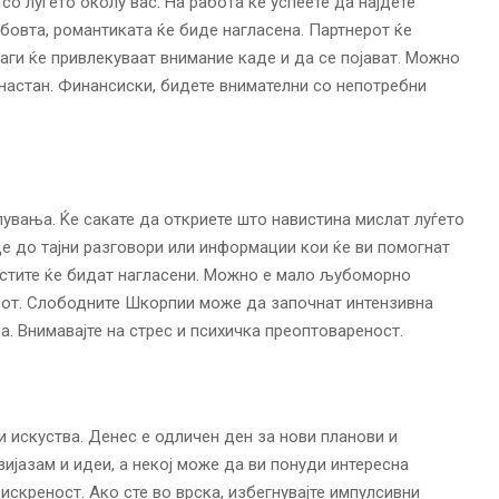
 луѓето околу вас. На работа ќе успеете да најдете
убовта, романтиката ќе биде нагласена. Партнерот ќе
ги ќе привлекуваат внимание каде и да се појават. Можно
настан. Финансиски, бидете внимателни со непотребни
увања. Ќе сакате да откриете што навистина мислат луѓето
е до тајни разговори или информации кои ќе ви помогнат
астите ќе бидат нагласени. Можно е мало љубоморно
ерот. Слободните Шкорпии може да започнат интензивна
а. Внимавајте на стрес и психичка преоптовареност.
 искуства. Денес е одличен ден за нови планови и
зијазам и идеи, а некој може да ви понуди интересна
искреност. Ако сте во врска, избегнувајте импулсивни