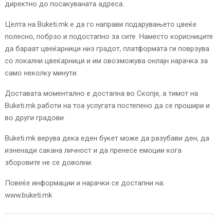
директно до посакуваната адреса.
Целта на Buketi.mk е да го направи подарувањето цвеќе
полесно, побрзо и подостапно за сите. Наместо корисниците
да бараат цвеќарници низ градот, платформата ги поврзува
со локални цвеќарници и им овозможува онлајн нарачка за
само неколку минути.
Доставата моментално е достапна во Скопје, а тимот на
Buketi.mk работи на тоа услугата постепено да се прошири и
во други градови.
Buketi.mk верува дека еден букет може да разубави ден, да
изненади сакана личност и да пренесе емоции кога
зборовите не се доволни.
Повеќе информации и нарачки се достапни на:
www.buketi.mk