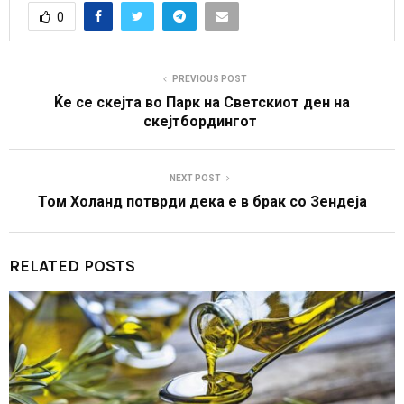
0
PREVIOUS POST
Ќе се скејта во Парк на Светскиот ден на
скејтбордингот
NEXT POST
Том Холанд потврди дека е в брак со Зендеја
RELATED POSTS