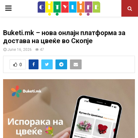
P
R
Buketi.mk – нова онлајн платформа за
достава на цвеќе во Скопје
I
June 16, 2026
47
M
0
A
R
Y
M