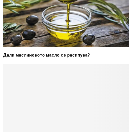
Дали маслиновото масло се расипува?