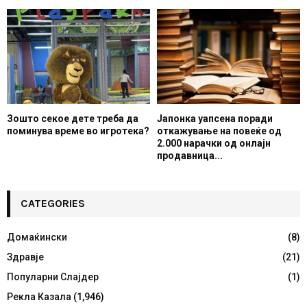
Зошто секое дете треба да
Јапонка уапсена поради
поминува време во игротека?
откажување на повеќе од
2.000 нарачки од онлајн
продавница...
CATEGORIES
Домаќински
(8)
Здравје
(21)
Популарни Слајдер
(1)
Рекла Казала
(1,946)