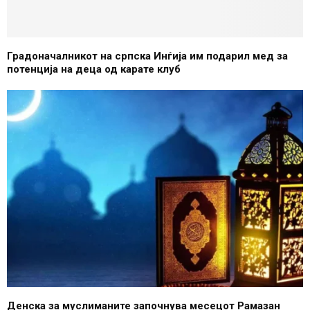
Градоначалникот на српска Инѓија им подарил мед за
потенција на деца од карате клуб
Денска за муслиманите започнува месецот Рамазан