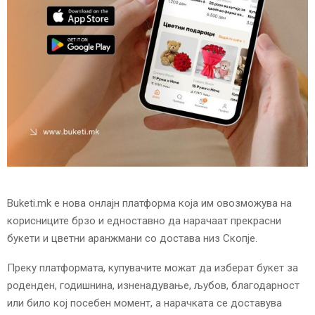
E
N
U
Buketi.mk е нова онлајн платформа која им овозможува на
корисниците брзо и едноставно да нарачаат прекрасни
букети и цветни аранжмани со достава низ Скопје.
Преку платформата, купувачите можат да изберат букет за
роденден, годишнина, изненадување, љубов, благодарност
или било кој посебен момент, а нарачката се доставува