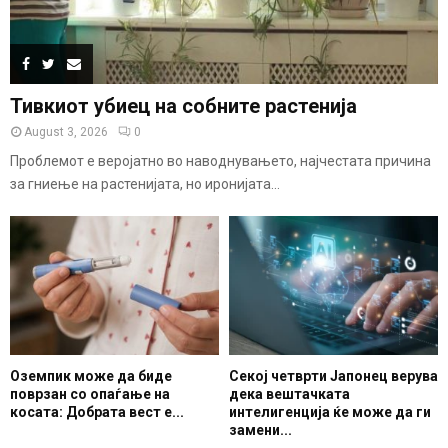
Тивкиот убиец на собните растенија
August 3, 2026
0
Проблемот е веројатно во наводнувањето, најчестата причина
за гниење на растенијата, но иронијата...
Оземпик може да биде
Секој четврти Јапонец верува
поврзан со опаѓање на
дека вештачката
косата: Добрата вест е...
интелигенција ќе може да ги
замени...