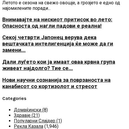
Летото е сезона на свежо овошје, а грозјето е едно од
најомилените поради...
Внимавајте на нискиот притисок во лето:
Опасноста од нагли падови е реална!
Секој четврти Јапонец верува дека
вештачката интелигенција ќе може да ги
замени...
Дали луѓето кои ја имаат оваа крвна група
живеат најдолго? Тие се...
Нови научни сознанија за поврзаноста на
канабисот со кортизолот и стресот
Categories
Домаќински
(8)
Здравје
(21)
Популарни Слајдер
(1)
Рекла Казала
(1,946)