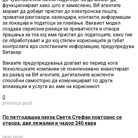
функционираат како што е замислено, ВИ агентите
мораат да добијат пристап до електронска пошта,
приватни разговори, календари, контакти, информации
за локација и податоци за плаќање. Ваквиот модел
создава сериозни ризици за приватноста и отвора
прашања за тоа кој има пристап до податоците, како тие
се обработуваат и до кој степен корисниците ја губат
контролата врз сопствените информации, предупредува
Витакер.
Ваквите предупредувања доаѓаат во период кога
технолошките компании сè поинтензивно инвестираат
во развој на ВИ агентите, дигиталните асистенти
способни самостојно да комуницираат со други
апликации и услуги во име на корисникот.
0
previous post
По петгодишна пауза Свети Стефан повторно се
отвора, две лежалки и чадор 240 евра
next post