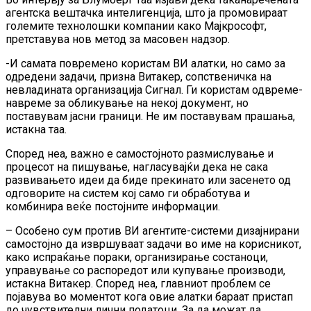
агентска вештачка интелигенција, што ја промовираат
големите технолошки компании како Мајкрософт,
претставува нов метод за масовен надзор.
-И самата повремено користам ВИ алатки, но само за
одредени задачи, призна Витакер, сопственичка на
невладината организација Сигнал. Ги користам одвреме-
навреме за обликување на некој документ, но
поставувам јасни граници. Не им поставувам прашања,
истакна таа.
Според неа, важно е самостојното размислување и
процесот на пишување, нагласувајќи дека не сака
развивањето идеи да биде прекинато или засенето од
одговорите на систем кој само ги обработува и
комбинира веќе постојните информации.
– Особено сум против ВИ агентите-системи дизајнирани
самостојно да извршуваат задачи во име на корисникот,
како испраќање пораки, организирање состаноци,
управување со распоредот или купување производи,
истакна Витакер. Според неа, главниот проблем се
појавува во моментот кога овие алатки бараат пристап
до чувствителни лични податоци. За да можат да