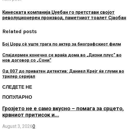
Кинеската компанија Џуебан го претстави својот
револуционерен производ, паметниот тоалет Сјаобан
Related posts
Бој Џорџ сè уште трага по актер за биографскиот филм
Спајдермен конечно се враќа дома во „Дизни плус“ во
нов договор со „Сони“
Од 007 до приватен детектив: Даниел Крејг ќе глуми во
трилер серијал
СЛЕДЕТЕ НЕ
ПОПУЛАРНО
Грозјето не е само вкусно – помага за срцето,
крвниот притисок и...
August 3, 2026
0