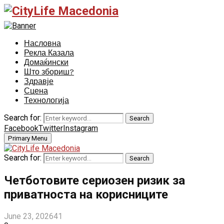
Насловна
Рекла Казала
Домаќински
Што збориш?
Здравје
Сцена
Технологија
Search for:
Search
Facebook
Twitter
Instagram
Primary Menu
Search for:
Search
Четботовите сериозен ризик за
приватноста на корисниците
June 23, 2026
41