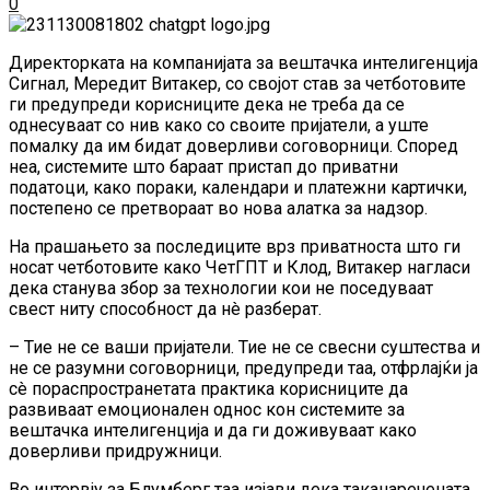
0
Директорката на компанијата за вештачка интелигенција
Сигнал, Мередит Витакер, со својот став за четботовите
ги предупреди корисниците дека не треба да се
однесуваат со нив како со своите пријатели, а уште
помалку да им бидат доверливи соговорници. Според
неа, системите што бараат пристап до приватни
податоци, како пораки, календари и платежни картички,
постепено се претвораат во нова алатка за надзор.
На прашањето за последиците врз приватноста што ги
носат четботовите како ЧетГПТ и Клод, Витакер нагласи
дека станува збор за технологии кои не поседуваат
свест ниту способност да нè разберат.
– Тие не се ваши пријатели. Тие не се свесни суштества и
не се разумни соговорници, предупреди таа, отфрлајќи ја
сè пораспространетата практика корисниците да
развиваат емоционален однос кон системите за
вештачка интелигенција и да ги доживуваат како
доверливи придружници.
Во интервју за Блумберг таа изјави дека таканаречената