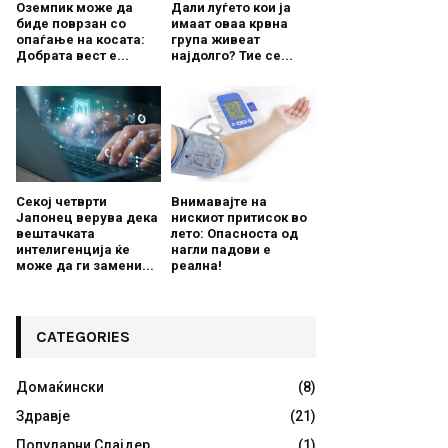
Оземпик може да
Дали луѓето кои ја
биде поврзан со
имаат оваа крвна
опаѓање на косата:
група живеат
Добрата вест е...
најдолго? Тие се...
Секој четврти
Внимавајте на
Јапонец верува дека
нискиот притисок во
вештачката
лето: Опасноста од
интелигенција ќе
нагли падови е
може да ги замени...
реална!
CATEGORIES
Домаќински
(8)
Здравје
(21)
Популарни Слајдер
(1)