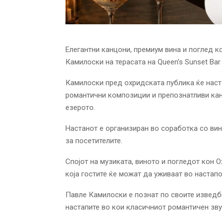
Елегантни канцони, премиум вина и поглед к
Камилоски на терасата на Queen’s Sunset Bar
Камилоски пред охридската публика ќе наст
романтични композиции и препознатливи кан
езерото.
Настанот е организиран во соработка со вин
за посетителите.
Спојот на музиката, виното и погледот кон
која гостите ќе можат да уживаат во настапо
Павле Камилоски е познат по своите изведби
настапите во кои класичниот романтичен зв