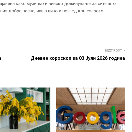
 најавена како музичко и винско доживување за сите што
 низ добра песна, чаша вино и поглед кон езерото.
NEXT POST
а
Дневен хороскоп за 03 Јули 2026 година