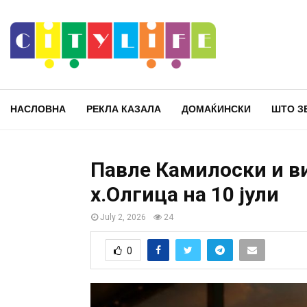
НАСЛОВНА
РЕКЛА КАЗАЛА
ДОМАЌИНСКИ
ШТО З
Павле Камилоски и ви
х.Олгица на 10 јули
July 2, 2026
24
0