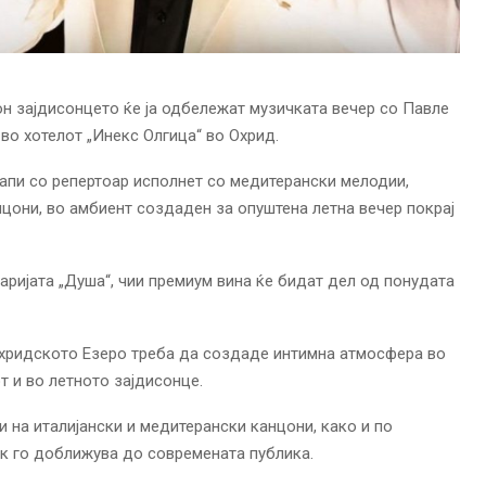
он зајдисонцето ќе ја одбележат музичката вечер со Павле
 во хотелот „Инекс Олгица“ во Охрид.
апи со репертоар исполнет со медитерански мелодии,
цони, во амбиент создаден за опуштена летна вечер покрај
аријата „Душа“, чии премиум вина ќе бидат дел од понудата
 Охридското Езеро треба да создаде интимна атмосфера во
т и во летното зајдисонце.
 на италијански и медитерански канцони, како и по
ук го доближува до современата публика.