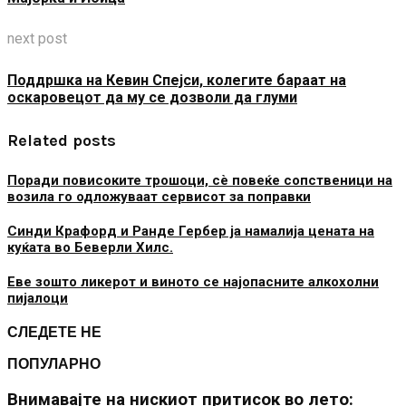
next post
Поддршка на Кевин Спејси, колегите бараат на
оскаровецот да му се дозволи да глуми
Related posts
Поради повисоките трошоци, сè повеќе сопственици на
возила го одложуваат сервисот за поправки
Синди Крафорд и Ранде Гербер ја намалија цената на
куќата во Беверли Хилс.
Еве зошто ликерот и виното се најопасните алкохолни
пијалоци
СЛЕДЕТЕ НЕ
ПОПУЛАРНО
Внимавајте на нискиот притисок во лето: