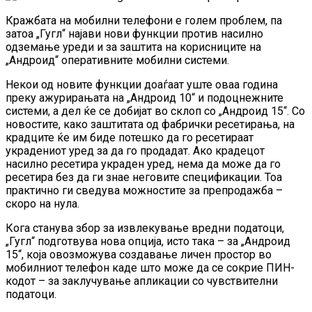
Кражбата на мобилни телефони e голем проблем, пa
затоа „Гугл“ најави нови функции против насилно
одземање уреди и за заштита на корисниците на
„Андроид“ оперативните мобилни системи.
Некои од новите функции доаѓаат уште оваа година
преку ажурирањата на „Андроид 10“ и подоцнежните
системи, а дел ќе се добијат во склоп со „Андроид 15“. Со
новостите, како заштитата од фабрички ресетирања, на
крадците ќе им биде потешко да го ресетираат
украдениот уред за да го продадат. Ако крадецот
насилно ресетира украден уред, нема да може да го
ресетира без да ги знае неговите спецификации. Тоа
практично ги сведува можностите за препродажба –
скоро на нула.
Кога станува збор за извлекување вредни податоци,
„Гугл“ подготвува нова опција, исто така – за „Андроид
15“, која овозможува создавање личен простор во
мобилниот телефон каде што може да се сокрие ПИН-
кодот – за заклучување апликации со чувствителни
податоци.