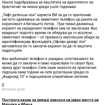
Некои подобрувања за заштитата на идентитетот ќе
пристигнат на некои уреди уште годинава.
„Тефт детекшн лок“ користи ВИ за да го препознае
наглото одземање на паметниот телефон од раката на
корисникот и бегањето потоа… При такви движења,
екранот на украдениот телефон сам се заклучува. Ако
крадецот подолго време се обидува да го исклучи
паметниот телефон – со премногу неуспешни обиди за
идентификација, функцијата „Офлајн девајс лок“
автоматски ќе го заклучи екранот за да ги заштити
податоците.
Ако мобилниот телефон е украден, сопственикот ќе
може да го заклучи и само користејќи го својот број
преку друг телефон. Сите овие новости ќе пристигнат
подоцна оваа година на сите досегашни уреди со
„Андроид 10“ и подоцнежни оперативни системи.
0
previous post
Построги казни за пиење алкохол на јавно место на
Мајорка и Ибица