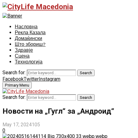
Насловна
Рекла Казала
Домаќински
Што збориш?
Здравје
Сцена
Технологија
Search for:
Search
Facebook
Twitter
Instagram
Primary Menu
Search for:
Search
Новости на „Гугл“ за „Андроид“
May 17, 2024
105
0