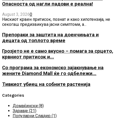
Опасноста од нагли падови е реална!
August 3, 2026
0
Нискиот крвен притисок, познат и како хипотензија, не
секогаш предизвикува јасни симптоми, а...
Препораки за заштита на доенчињата и
децата од топлото време
Грозјето не е само вкусно – помага за срцето,
крвниот притисок и...
Со програма за економско зајакнување на
жените Diamond Mall ќе го одбележи...
Тивкиот убиец на собните растенија
Categories
Домаќински
(8)
Здравје
(21)
Популарни Слајдер
(1)