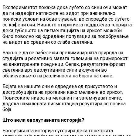
Експериментот покажа дека луѓето со сини очи можат
да ги издвојат натписите на ѕидот при значително
пониски услови на осветлување, во споредба со луѓето
со кафени очи. Нивното откритие ја поддржува теоријата
дека губењето на пигментацијата на ирисот можеби
било поволно кај одредени популации за подобрување
на видот во средини со слаба светлина.
Важно е да се забележи прелиминарната природа на
студијата и релативно малата големина на примерокот
на анкетираните поединци. Сепак, резултатите фрлаат
светлина врз еволутивните сили вклучени во
обликувањето на различноста на бојата на очите.
Бојата на нашите очи е одредена од присуството и
дистрибуцијата на протеини како меланин во ирисот.
Повисоките нивоа на меланин ги затемнуваат очите,
додека намалената пигментација резултира со посина
боја.
Што
вели еволутивната историја?
Еволутивната историја сугерира дека генетската