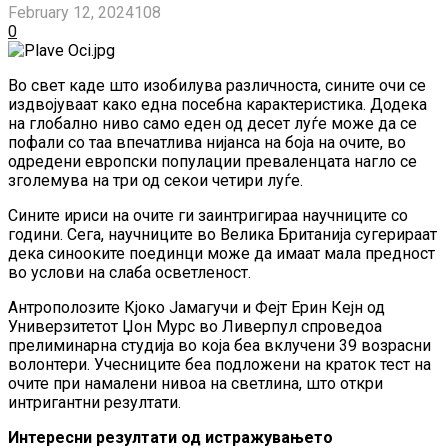
February 12, 2024
108
0
Во свет каде што изобилува различноста, сините очи се
издвојуваат како една посебна карактеристика. Додека
на глобално ниво само еден од десет луѓе може да се
пофали со таа впечатлива нијанса на боја на очите, во
одредени европски популации преваленцата нагло се
зголемува на три од секои четири луѓе.
Сините ириси на очите ги заинтригираа научниците со
години. Сега, научниците во Велика Британија сугерираат
дека синооките поединци може да имаат мала предност
во услови на слаба осветленост.
Антрополозите Кјоко Јамагучи и Фејт Ерин Кејн од
Универзитетот Џон Мурс во Ливерпул спроведоа
прелиминарна студија во која беа вклучени 39 возрасни
волонтери. Учесниците беа подложени на краток тест на
очите при намалени нивоа на светлина, што откри
интригантни резултати.
Интересни резултати од истражувањето