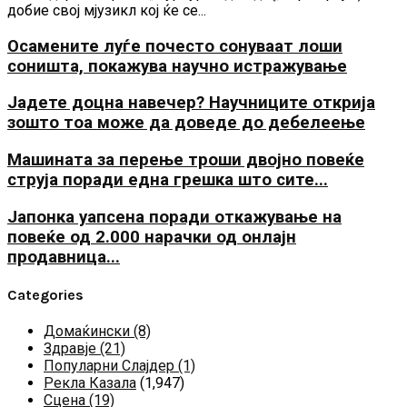
добие свој мјузикл кој ќе се...
Осамените луѓе почесто сонуваат лоши
соништа, покажува научно истражување
Јадете доцна навечер? Научниците открија
зошто тоа може да доведе до дебелеење
Машината за перење троши двојно повеќе
струја поради една грешка што сите...
Јапонка уапсена поради откажување на
повеќе од 2.000 нарачки од онлајн
продавница...
Categories
Домаќински
(8)
Здравје
(21)
Популарни Слајдер
(1)
Рекла Казала
(1,947)
Сцена
(19)