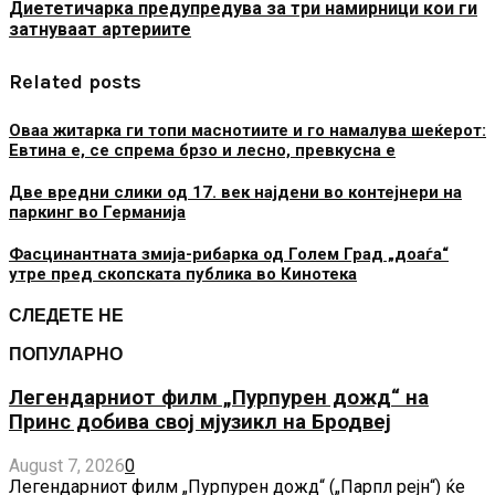
Диететичарка предупредува за три намирници кои ги
затнуваат артериите
Related posts
Оваа житарка ги топи маснотиите и го намалува шеќерот:
Евтина е, се спрема брзо и лесно, превкусна е
Две вредни слики од 17. век најдени во контејнери на
паркинг во Германија
Фасцинантната змија-рибарка од Голем Град „доаѓа“
утре пред скопската публика во Кинотека
СЛЕДЕТЕ НЕ
ПОПУЛАРНО
Легендарниот филм „Пурпурен дожд“ на
Принс добива свој мјузикл на Бродвеј
August 7, 2026
0
Легендарниот филм „Пурпурен дожд“ („Парпл рејн“) ќе