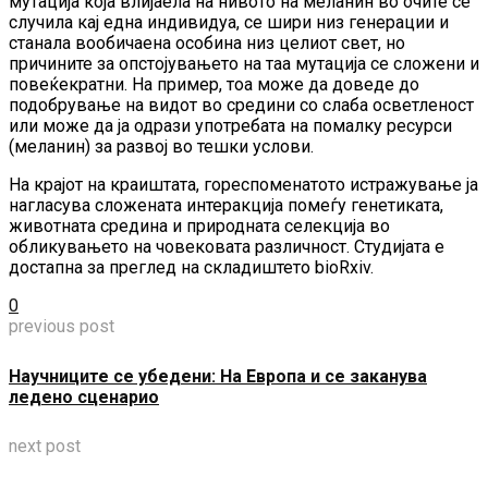
мутација која влијаела на нивото на меланин во очите се
случила кај една индивидуа, се шири низ генерации и
станала вообичаена особина низ целиот свет, но
причините за опстојувањето на таа мутација се сложени и
повеќекратни. На пример, тоа може да доведе до
подобрување на видот во средини со слаба осветленост
или може да ја одрази употребата на помалку ресурси
(меланин) за развој во тешки услови.
На крајот на краиштата, гореспоменатото истражување ја
нагласува сложената интеракција помеѓу генетиката,
животната средина и природната селекција во
обликувањето на човековата различност. Студијата е
достапна за преглед на складиштето bioRxiv.
0
previous post
Научниците се убедени: На Европа и се заканува
ледено сценарио
next post