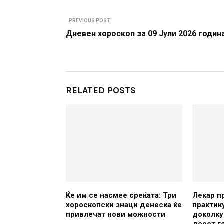
PREVIOUS POST
Дневен хороскоп за 09 Јули 2026 годин
RELATED POSTS
Ќе им се насмее среќата: Три
Лекар п
хороскопски знаци денеска ќе
практик
привлечат нови можности
доколку