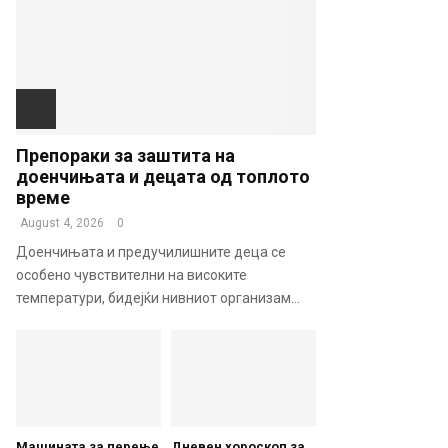
Препораки за заштита на
доенчињата и децата од топлото
време
August 4, 2026
0
Доенчињата и предучилишните деца се
особено чувствителни на високите
температури, бидејќи нивниот организам...
Машината за перење
Дневен хороскоп за