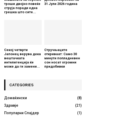
троши двојно повеќе
31 Јули 2026 година
струја поради една
грешка што сите...
Секој четврти
Стручњаците
Јапонец верува дека
откриваат: Само 30
вештачката
минути попладневен
интелигенција ќе
сон носат огромни
може да ги замени...
придобивки
CATEGORIES
Домаќински
(8)
Здравје
(21)
Популарни Слајдер
(1)