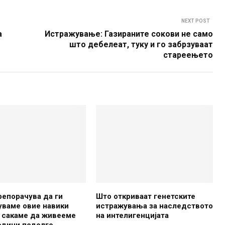
NEXT POST
а
Истражување: Газираните сокови не само
што дебелеат, туку и го забрзуваат
стареењето
репорачува да ги
Што откриваат генетските
уваме овие навики
истражувања за наследството
 сакаме да живееме
на интелигенцијата