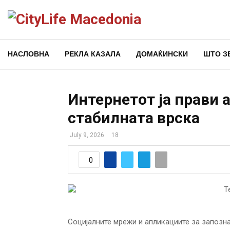
НАСЛОВНА
РЕКЛА КАЗАЛА
ДОМАЌИНСКИ
ШТО З
Интернетот ја прави 
стабилната врска
July 9, 2026
18
0
Социјалните мрежи и апликациите за запозн