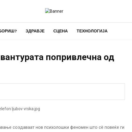
БОРИШ?
ЗДРАВЈЕ
СЦЕНА
ТЕХНОЛОГИЈА
авантурата попривлечна од
авање создаваат нов психолошки феномен што сè повеќе ги