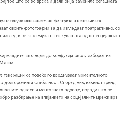
рај тоа што се во врска и дали би ја замениле сегашната
ретставува влијанието на филтрите и вештачката
уваат своите фотографии за да изгледаат поатрактивно, со
т изглед и се зголемуваат очекувањата од потенцијалниот
кај младите, што води до конфузија околу изборот на
 Мунши.
е генерации сè повеќе го вреднуваат моменталното
то долгорочната стабилност. Според нив, ваквиот тренд
налните односи и менталното здравје, поради што се
бро разбирање на влијанието на социјалните мрежи врз