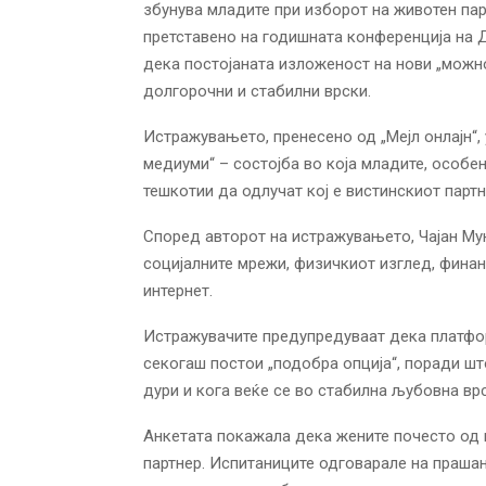
збунува младите при изборот на животен па
претставено на годишната конференција на 
дека постојаната изложеност на нови „можно
долгорочни и стабилни врски.
Истражувањето, пренесено од „Мејл онлајн“, у
медиуми“ – состојба во која младите, особен
тешкотии да одлучат кој е вистинскиот партн
Според авторот на истражувањето, Чајан Мун
социјалните мрежи, физичкиот изглед, финан
интернет.
Истражувачите предупредуваат дека платфо
секогаш постои „подобра опција“, поради ш
дури и кога веќе се во стабилна љубовна врс
Анкетата покажала дека жените почесто од 
партнер. Испитаниците одговарале на праша