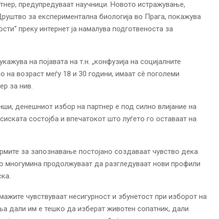
ртнер, предупредуваат научници. Новото истражување,
Друштво за експериментална биологија во Прага, покажува
сти“ преку интернет ја намалува подготвеноста за
кажува на појавата на т.н. „конфузија на социјалните
о на возраст меѓу 18 и 30 години, имаат сè поголеми
ер за нив.
ши, денешниот избор на партнер е под силно влијание на
сиската состојба и впечатокот што луѓето го оставаат на
рмите за запознавање постојано создаваат чувство дека
то многумина продолжуваат да разгледуваат нови профили
ка.
мажите чувствуваат несигурност и збунетост при изборот на
ња дали им е тешко да изберат животен сопатник, дали