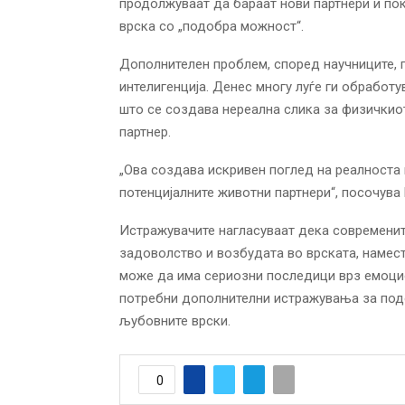
продолжуваат да бараат нови партнери и пок
врска со „подобра можност“.
Дополнителен проблем, според научниците, п
интелигенција. Денес многу луѓе ги обработ
што се создава нереална слика за физичкио
партнер.
„Ова создава искривен поглед на реалноста 
потенцијалните животни партнери“, посочува
Истражувачите нагласуваат дека современит
задоволство и возбудата во врската, намес
може да има сериозни последици врз емоцио
потребни дополнителни истражувања за подо
љубовните врски.
0