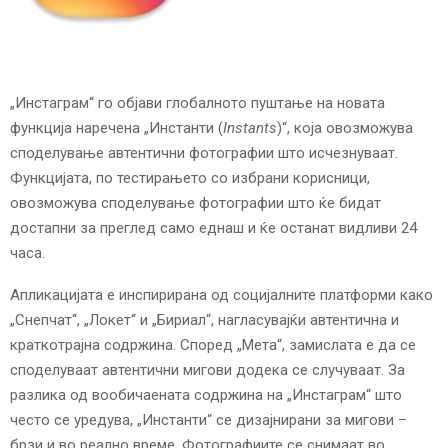
E
N
„Инстаграм“ го објави глобалното пуштање на новата
U
функција наречена „Инстанти (
Instants
)“, која овозможува
споделување автентични фотографии што исчезнуваат.
Функцијата, по тестирањето со избрани корисници,
овозможува споделување фотографии што ќе бидат
достапни за преглед само еднаш и ќе останат видливи 24
часа.
Апликацијата е инспирирана од социјалните платформи како
„Снепчат“, „Локет“ и „Бириал“, нагласувајќи автентична и
краткотрајна содржина. Според „Мета“, замислата е да се
споделуваат автентични мигови додека се случуваат. За
разлика од вообичаената содржина на „Инстаграм“ што
често се уредува, „Инстанти“ се дизајнирани за мигови –
брзи и во реално време. Фотографиите се снимаат во