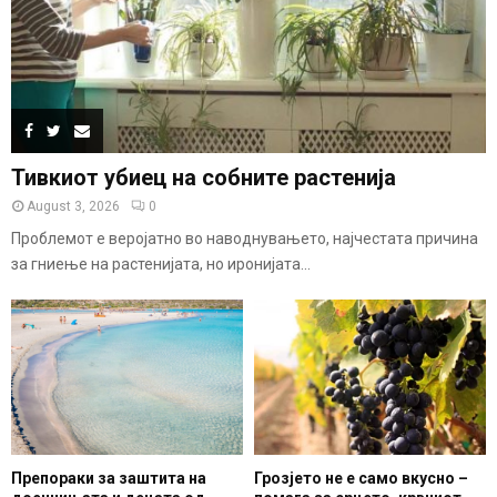
Тивкиот убиец на собните растенија
August 3, 2026
0
Проблемот е веројатно во наводнувањето, најчестата причина
за гниење на растенијата, но иронијата...
Препораки за заштита на
Грозјето не е само вкусно –