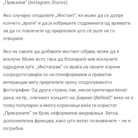
„Приказни“ (
Instagram Stories
).
Ако случајно споделите „Инстант“, ќе може да се допре
копчето „врати“ и да ја избришете содржината од архивата
за да го повлечете од пријателите што сè уште не го
отвориле.
Ако не сакате да добивате инстант-објави, може да е
исклучи. Може исто така да блокирате или исклучите
одредени луѓе. „Инстаграм“ се враќа на своите корени
сосредоточувајќи се на понеформални и приватни
интеракции меѓу пријателите преку споделувањето
фотографии. Од друга страна, пак, некои критичари велат
дека, на пр., сличниот концепт на „Бириал (
BeReal
)“ веќе не е
толку популарен и многу корисници веќе ги користат
„Приказните“ за брзи, неформални ажурирања. Затоа,
дополнителна функција, како што велат познавачите – не е
потребна.