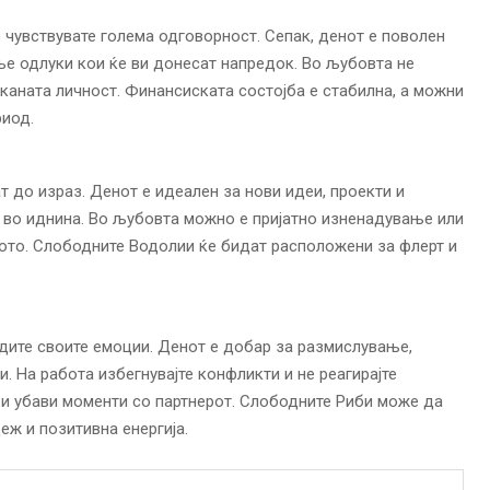
е чувствувате голема одговорност. Сепак, денот е поволен
е одлуки кои ќе ви донесат напредок. Во љубовта не
каната личност. Финансиската состојба е стабилна, а можни
риод.
т до израз. Денот е идеален за нови идеи, проекти и
т во иднина. Во љубовта можно е пријатно изненадување или
ото. Слободните Водолии ќе бидат расположени за флерт и
едите своите емоции. Денот е добар за размислување,
 На работа избегнувајте конфликти и не реагирајте
 и убави моменти со партнерот. Слободните Риби може да
еж и позитивна енергија.