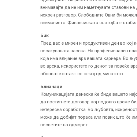
внимавајте да не им наметнувате ставови на
искрен разговор. Слободните Овни би можел
вниманието. Финансиската состојба е стабил
Бик
Пред вас е мирен и продуктивен ден во кој 
посакуваната насока. На професионален пл
која има влијание врз вашата кариера. Во љу
во врска, искористете го денот за повеќе в
обноват контакт со некој од минатото.
Близнаци
Комуникацијата денеска ќе биде вашето најс
да постигнете договор кој подолго време би
интересна соработка. Во љубовта, искренос
може да добијат порака или повик што ќе им
посветите на одморот.