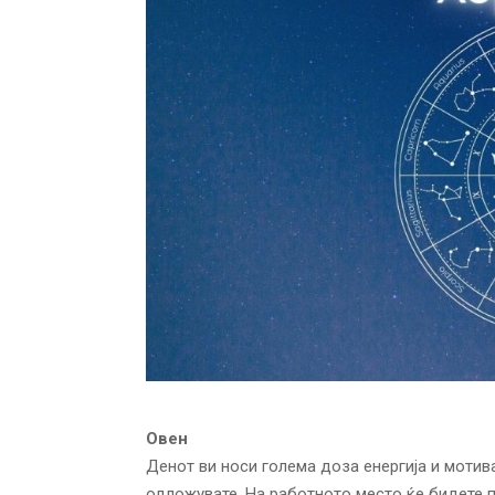
Овен
Денот ви носи голема доза енергија и мотив
одложувате. На работното место ќе бидете п