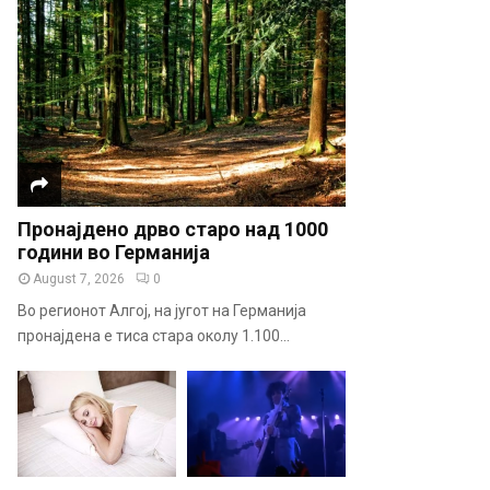
Пронајдено дрво старо над 1000
години во Германија
August 7, 2026
0
Во регионот Алгој, на југот на Германија
пронајдена е тиса стара околу 1.100...