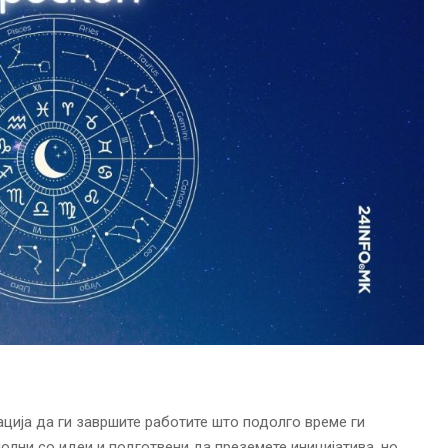
ација да ги завршите работите што подолго време ги
олни со идеи и подготвени да преземете иницијатива, но