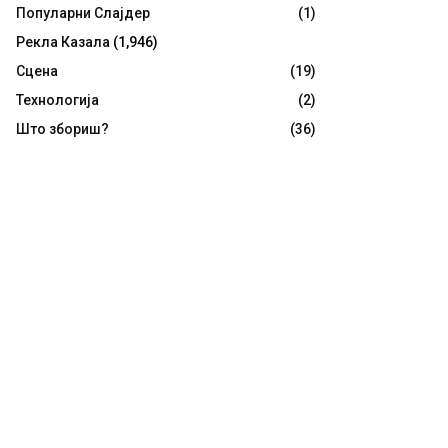
Популарни Слајдер
(1)
Рекла Казала
(1,946)
Сцена
(19)
Технологија
(2)
Што збориш?
(36)