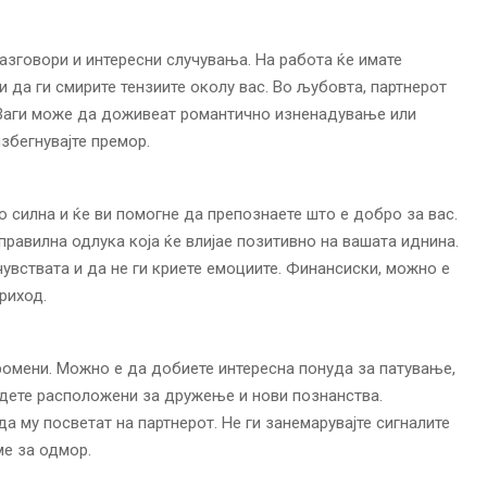
разговори и интересни случувања. На работа ќе имате
да ги смирите тензиите околу вас. Во љубовта, партнерот
 Ваги може да доживеат романтично изненадување или
збегнувајте премор.
о силна и ќе ви помогне да препознаете што е добро за вас.
правилна одлука која ќе влијае позитивно на вашата иднина.
чувствата и да не ги криете емоциите. Финансиски, можно е
риход.
ромени. Можно е да добиете интересна понуда за патување,
идете расположени за дружење и нови познанства.
а му посветат на партнерот. Не ги занемарувајте сигналите
ме за одмор.