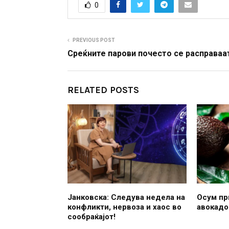
0
PREVIOUS POST
Среќните парови почесто се расправаа
RELATED POSTS
Јанковска: Следува недела на
Осум пр
конфликти, нервоза и хаос во
авокадо
сообраќајот!