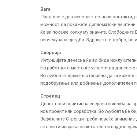
Вага
Пред вас е ден исполнет со нови контакти, 
можност да покажете дипломатски вештини и 
ќе ви покаже колку му значите. Слободните
неочекувана средба. Здравјето е добро, но и
Скорпија
Интуицијата денеска ќе ви биде исклучителн
На работното место ќе успеете да донесете 
Во љубовта, време е отворено да ги кажете 
подобрување или добивање дополнителен п
Стрелец
Денот носи позитивна енергија и желба за п
нов проект или соработка. Во љубовта ќе б
Зафатените Стрелци треба повеќе внимание д
што ви ги испраќа вашето тело и најдете вре