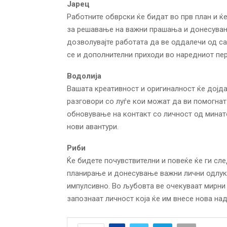
Јарец
Работните обврски ќе бидат во прв план и ќ
за решавање на важни прашања и донесувањ
дозволувајте работата да ве оддалечи од са
се и дополнителни приходи во наредниот пе
Водолија
Вашата креативност и оригиналност ќе дојда
разговори со луѓе кои можат да ви помогна
обновување на контакт со личност од минат
нови авантури.
Риби
Ќе бидете почувствителни и повеќе ќе ги сл
планирање и донесување важни лични одлуки.
импулсивно. Во љубовта ве очекуваат мирни
запознаат личност која ќе им внесе нова над