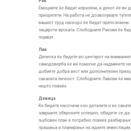
Рак
Емоциите ќе бидат изразени, а денот ќе ви 
приоритети. На работа не дозволувајте туѓит
вашиот труд наскоро ќе бидат препознаени. 
зацврсти врската. Слободните Ракови ќе бид
појават.
Лав
Денеска ќе бидете во центарот на внимание
самодоверба ќе ви помогне да надминете не
добиете добра вест или дополнителен прихо
саканата личност. Слободните Лавови ќе им
нешто повеќе.
Девица
Ќе бидете насочени кон деталите и ќе сакат
завршите обврските успешно, обидете се да 
љубовен план е потребно повеќе разбирање
прашања и планирање на идните инвестиции. 