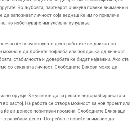
 другите. Во љубовта, партнерот очекува повеќе внимание и
е да запознаат личност која веднаш ќе им го привлече
на, но избегнувајте импулсивни купувања.
конечно ќе почувствувате дека работите се движат во
ан можно е да добиете пофалба или поддршка од личност
бовта, стабилноста и довербата ќе бидат најважни. Ако сте
реме со саканата личност. Слободните Бикови може да
илно оружје. Ќе успеете да ги решите недоразбирањата и
л во застој. На работа се отвора можност за нов проект или
та ќе ви донесе позитивни промени. Слободните Близнаци
 го разубави денот. Потребно е повеќе внимание да