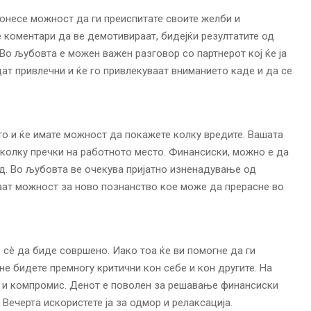
донесе можност да ги преиспитате своите желби и
е коментари да ве демотивираат, бидејќи резултатите од
Во љубовта е можен важен разговор со партнерот кој ќе ја
ат привлечни и ќе го привлекуваат вниманието каде и да се
то и ќе имате можност да покажете колку вредите. Вашата
колку пречки на работното место. Финансиски, можно е да
д. Во љубовта ве очекува пријатно изненадување од
аат можност за ново познанство кое може да прерасне во
е сè да биде совршено. Иако тоа ќе ви помогне да ги
не бидете премногу критични кон себе и кон другите. На
 и компромис. Денот е поволен за решавање финансиски
Вечерта искористете ја за одмор и релаксација.