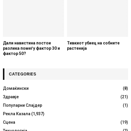
Дали навистина постои
Тивкиот убиец на собните
разлика помеѓу фактор 30 и
растенија
фактор 50?
CATEGORIES
Домаќински
(8)
Здравје
(21)
Популарни Слајдер
(1)
Рекла Казала
(1,937)
Сцена
(19)
Технологија
(2)