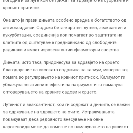
погодна и за луѓе кои се грижат за здравјето на бубрезите и
крвниот притисок.
Она што ја прави дињата особено вредна е богатството од
антиоксиданси. Содржи бета-каротен, лутеин, зеаксантин и
кукурбитацин, соединенија кои помагаат во заштитата на
клетките од оштетување предизвикано од слободните
радикали и имаат изразени антиинфламаторни својства.
Дињата, исто така, придонесува за здравјето на срцето
благодарение на високата содржина на калиум, минерал кој
помага во регулирањето на крвниот притисок. Калиумот ги
ублажува негативните ефекти на натриумот и го намалува
оптоварувањето на крвните садови и срцето.
Лутеинот и зеаксантинот, кои ги содржат и дињите, се важни
за одржување на здравјето на очите. Истражувањата
покажуваат дека редовното внесување на овие
каротеноиди може да помогне во намалувањето на ризикот