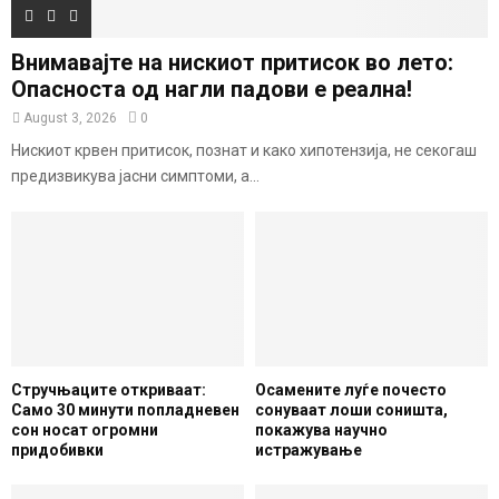
Внимавајте на нискиот притисок во лето:
Опасноста од нагли падови е реална!
August 3, 2026
0
Нискиот крвен притисок, познат и како хипотензија, не секогаш
предизвикува јасни симптоми, а...
Стручњаците откриваат:
Осамените луѓе почесто
Само 30 минути попладневен
сонуваат лоши соништа,
сон носат огромни
покажува научно
придобивки
истражување