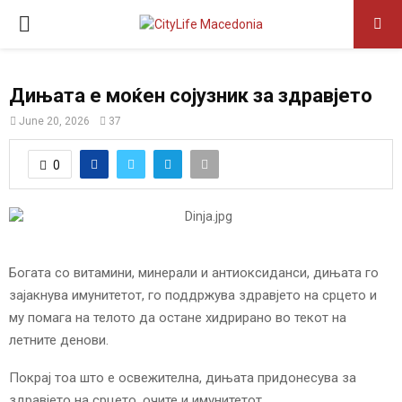
P
R
Дињата е моќен сојузник за здравјето
I
June 20, 2026
37
M
0
A
R
Богата со витамини, минерали и антиоксиданси, дињата го
зајакнува имунитетот, го поддржува здравјето на срцето и
Y
му помага на телото да остане хидрирано во текот на
летните денови.
M
Покрај тоа што е освежителна, дињата придонесува за
здравјето на срцето, очите и имунитетот.