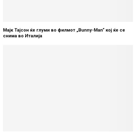
Мајк Тајсон ќе глуми во филмот „Bunny-Man“ кој ќе се
снима во Италија