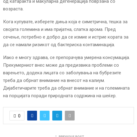
од катаракта и макуларна дегенерација поврзана со
возраста.
Кога купувате, изберете диња која е симетрична, тешка за
својата големина и има пријатна, слатка арома. Пред
сечење, потребно е добро да се измие и истрие кората за
да се намали ризикот од бактериска контаминација.
Иако е многу здрава, се препорачува умерена консумација.
Прекумерниот внес може да предизвика проблеми со
варењето, додека лицата со заболувања на бубрезите
треба да обрнат внимание на внесот на калиум.
Дијабетичарите треба да обрнат внимание и на големината
на порцијата поради природната содржина на шеќер.
0
PREVIOUS POST