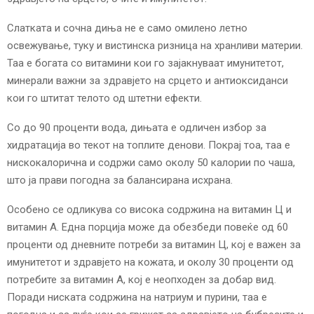
E
Слатката и сочна диња не е само омилено летно
N
освежување, туку и вистинска ризница на хранливи материи.
Таа е богата со витамини кои го зајакнуваат имунитетот,
U
минерали важни за здравјето на срцето и антиоксиданси
кои го штитат телото од штетни ефекти.
Со до 90 проценти вода, дињата е одличен избор за
хидратација во текот на топлите денови. Покрај тоа, таа е
нискокалорична и содржи само околу 50 калории по чаша,
што ја прави погодна за балансирана исхрана.
Особено се одликува со висока содржина на витамин Ц и
витамин А. Една порција може да обезбеди повеќе од 60
проценти од дневните потреби за витамин Ц, кој е важен за
имунитетот и здравјето на кожата, и околу 30 проценти од
потребите за витамин А, кој е неопходен за добар вид.
Поради ниската содржина на натриум и пурини, таа е