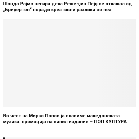
Шонда Рајмс негира дека Реже-џин Пејџ се откажал од
„Бриџертон“ поради креативни разлики со неа
Во чест на Мирко Попов ја славиме македонската
музика: промоција на винил издание – ПОП КУЛТУРА