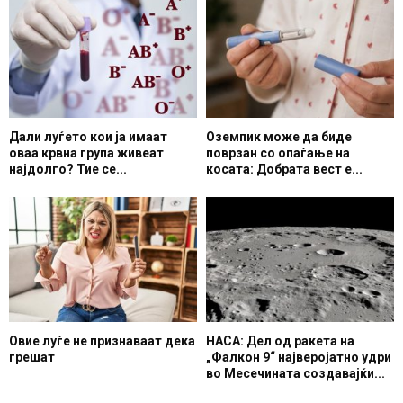
Дали луѓето кои ја имаат
Оземпик може да биде
оваа крвна група живеат
поврзан со опаѓање на
најдолго? Тие се...
косата: Добрата вест е...
Овие луѓе не признаваат дека
НАСА: Дел од ракета на
грешат
„Фалкон 9“ најверојатно удри
во Месечината создавајќи...