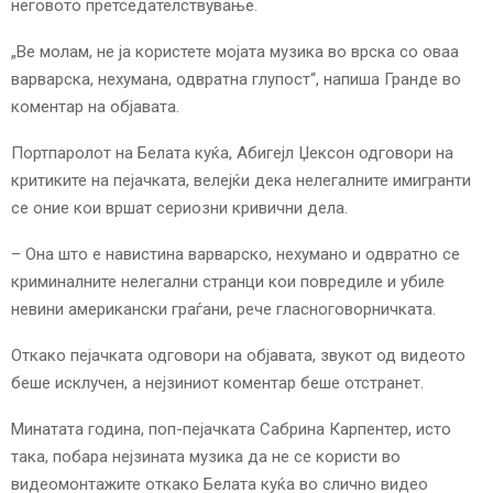
неговото претседателствување.
„Ве молам, не ја користете мојата музика во врска со оваа
варварска, нехумана, одвратна глупост“, напиша Гранде во
коментар на објавата.
Портпаролот на Белата куќа, Абигејл Џексон одговори на
критиките на пејачката, велејќи дека нелегалните имигранти
се оние кои вршат сериозни кривични дела.
– Она што е навистина варварско, нехумано и одвратно се
криминалните нелегални странци кои повредиле и убиле
невини американски граѓани, рече гласноговорничката.
Откако пејачката одговори на објавата, звукот од видеото
беше исклучен, а нејзиниот коментар беше отстранет.
Минатата година, поп-пејачката Сабрина Карпентер, исто
така, побара нејзината музика да не се користи во
видеомонтажите откако Белата куќа во слично видео