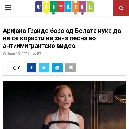
P
R
Аријана Гранде бара од Белата куќа да
не се користи нејзина песна во
I
антиимигрантско видео
M
June 13, 2026
57
0
A
R
Y
M