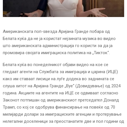
E
N
Американската поп-ѕвезда Аријана Гранде побара од
U
Белата куќа да не ја користат нејзината музика во видео
што американската администрација го користи за да ја
промовира својата имиграциска политика на „Тикток“.
Белата куќа во понеделникот објави видео на кое се
гледаат агенти на Службата за имиграција и царина (ИЦЕ)
како им ставаат лисици на луѓе додека во заднината се
слуша хитот на Аријана Гранде „Bye“ (Довидување) од 2024
година. Акциите на агентите на ИЦЕ се одвиваат согласно
Законот потпишан од американскиот претседател Доналд
Трамп, со кој се одобрува финансирање на повеќе од 70
милијарди долари за имиграциските агенции и протерување
нелегални доселеници за преостанатите две и пол години од