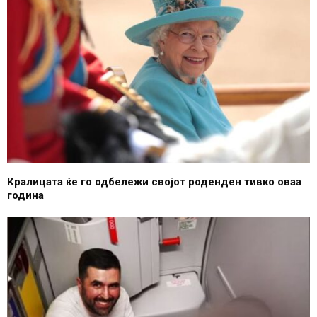
Кралицата ќе го одбележи својот роденден тивко оваа
година