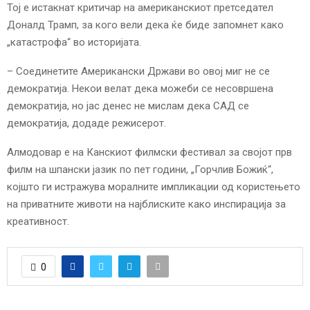
Тој е истакнат критичар на американскиот претседател
Доналд Трамп, за кого вели дека ќе биде запомнет како
„катастрофа“ во историјата.
– Соединетите Американски Држави во овој миг не се
демократија. Некои велат дека можеби се несовршена
демократија, но јас денес не мислам дека САД се
демократија, додаде режисерот.
Алмодовар е на Канскиот филмски фестивал за својот прв
филм на шпански јазик по пет години, „Горчлив Божиќ“,
којшто ги истражува моралните импликации од користењето
на приватните животи на најблиските како инспирација за
креативност.
0