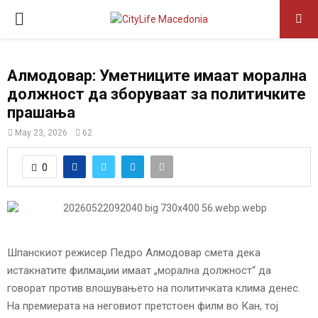
P
R
Алмодовар: Уметниците имаат морална
должност да зборуваат за политичките
I
прашања
M
May 23, 2026
62
0
A
R
Y
Шпанскиот режисер Педро Алмодовар смета дека
истакнатите филмаџии имаат „морална должност“ да
M
говорат против влошувањето на политичката клима денес.
На премиерата на неговиот претстоен филм во Кан, тој