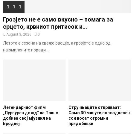
Грозјето не е само вкусно – помага за
срцето, крвниот притисок и...
August 3, 2026
0
Летото е сезона на свежо овошје, а грозјето е едно од
најомилените поради...
Легендарниот филм
Стручњаците откриваат:
„Пурпурен дожд“ на Принс
Само 30 минути попладневен
добива свој мјузикл на
сон носат огромни
Бродвеј
придобивки