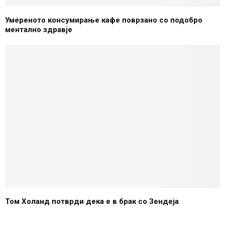
Умереното консумирање кафе поврзанo со подобро
ментално здравје
Том Холанд потврди дека е в брак со Зендеја