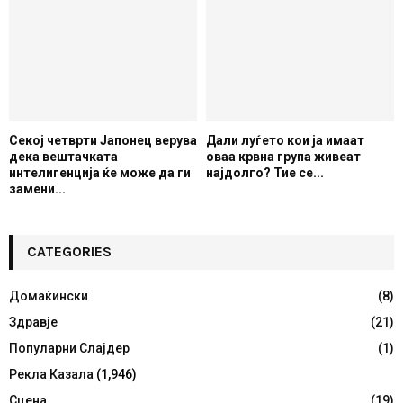
Секој четврти Јапонец верува
Дали луѓето кои ја имаат
дека вештачката
оваа крвна група живеат
интелигенција ќе може да ги
најдолго? Тие се...
замени...
CATEGORIES
Домаќински
(8)
Здравје
(21)
Популарни Слајдер
(1)
Рекла Казала
(1,946)
Сцена
(19)