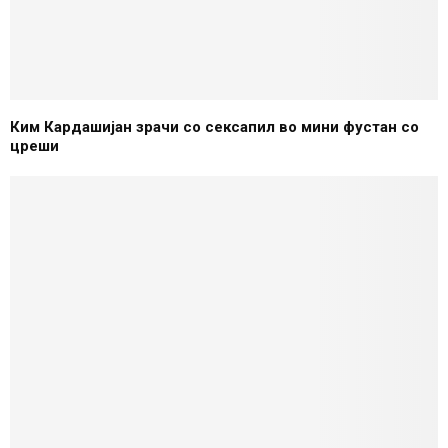
Ким Кардашијан зрачи со сексапил во мини фустан со
цреши