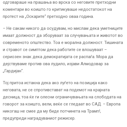
E
одговараше на прашања во врска со неговите претходни
коментари во коишто го критикуваше недостатокот на
протест на „Оскарите“ претходно оваа година.
N
– Не сакам никого да осудувам, но мислам дека уметниците
U
имаат должност да зборуваат за случувањата и животот во
современото општество. Тоа е морална должност. Тишината
и стравот се симптом дека работите се влошуваат –
сериозен знак дека демократијата се распаѓа. Мора да
дејствуваме против ова лудило, изјави Алмодовар за
„Гардијан“.
Тој притоа истакна дека ако луѓето на позиција како
неговата, не се спротивстават на подемот на крајната
десница, тоа ќе ги олесни ограничувањата на слободата на
говорот за коишто, вели, веќе се гледаат во САД. – Европа
никогаш не смее да му биде потчинета на Трамп!,
предупреди наградуваниот режисер.